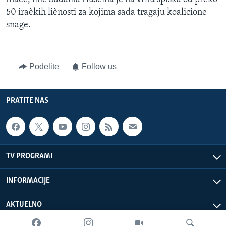
50 iraèkih liènosti za kojima sada tragaju koalicione
snage.
Podelite
Follow us
PRATITE NAS
TV PROGRAMI
INFORMACIJE
AKTUELNO