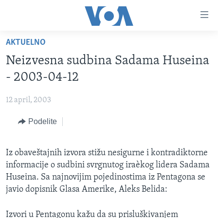
Linkovi
Idi
na
AKTUELNO
glavni
NASLOVNA
sadržaj
Neizvesna sudbina Sadama Huseina
RUBRIKE
Idi
- 2003-04-12
na
TV PROGRAM
AMERIKA
glavnu
12 april, 2003
BALKAN
OTVORENI STUDIO
navigaciju
Learning English
Idi
Podelite
GLOBALNE TEME
IZ AMERIKE
na
PRATITE NAS
EKONOMIJA
pretragu
Iz obaveštajnih izvora stižu nesigurne i kontradiktorne
NAUKA I TEHNOLOGIJA
informacije o sudbini svrgnutog iraèkog lidera Sadama
MEDICINA
Huseina. Sa najnovijim pojedinostima iz Pentagona se
Jezici
javio dopisnik Glasa Amerike, Aleks Belida:
KULTURA
DRUŠTVO
Izvori u Pentagonu kažu da su prisluškivanjem