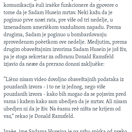
komunikacija èuli iraèke funkcionere da gpovore o
SPORT
tome da je Sadam Husein mrtav. Neki kažu da je
INTERVJU
poginuo prve noæi rata, pre više od tri nedelje, u
iznenadnom amerièkom vazdušnom napadu. Prema
drugima, Sadam je poginuo u bombardovanju
sprovedenom poèetkom ove nedelje. Medjutim, prema
drugim obaveštajnim izvorima Sadam Husein je još živ,
pa je stoga sekretar za odbranu Donald Ramsfeld
izjavio da neæe da prerano donosi zakljuèke:
”Lièno nisam video dovoljno obaveštajnih podataka iz
pouzdanih izvora - i to ne iz jednog, nego više
pouzdanih izvora - kako bih mogao da se pojavim pred
vama i kažem kako sam ubedjen da je mrtav. Ali nisam
ubedjen ni da je živ. Na èasnu reè ništa ne krijem od
vas,“ rekao je Donald Ramsfeld.
Inaèe, ime Sadama Huseina je na vrhu spiska od preko