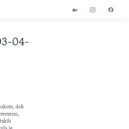
03-04-
rkukom, dok
uvremenu,
itskih
ila je