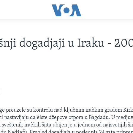
šnji dogadjaji u Iraku - 20
age preuzele su kontrolu nad kljuènim iraèkim gradom Ki
ci nastavljaju da èiste džepove otpora u Bagdadu. U medj
 sveštenik iraèkih šiita ubijen je u jednom od najsvetijih ši
adu Nadžafu. Pregled dogadjaja u poslednja 24 sata priprem