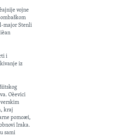
èajnije vojne
m bombaškom
-major Stenli
lièan
ti i
kivanje iz
šiitskog
va. Oèevici
u verskim
, kraj
tarne pomoæi,
obnovi Iraka.
ru sami