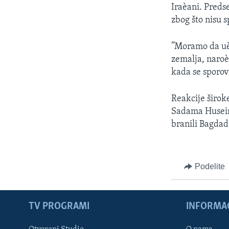
Iraèani. Preds
zbog što nisu s
”Moramo da uèi
zemalja, naroè
kada se sporov
Reakcije širok
Sadama Huseina
branili Bagdad
Podelite
TV PROGRAMI
INFORMAC