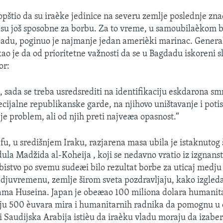
opštio da su iraèke jedinice na severu zemlje poslednje zna
e su još sposobne za borbu. Za to vreme, u samoubilaèko
adu, poginuo je najmanje jedan amerièki marinac. General
ao je da od prioritetne važnosti da se u Bagdadu iskoreni s
or:
sada se treba usredsrediti na identifikaciju eskdarona smr
cijalne republikanske garde, na njihovo uništavanje i potis
je problem, ali od njih preti najveæa opasnost.“
u, u središnjem Iraku, razjarena masa ubila je istaknutog 
ula Madžida al-Koheija , koji se nedavno vratio iz izgnanst
ubistvo po svemu sudeæi bilo rezultat borbe za uticaj medj
djuvremenu, zemlje širom sveta pozdravljaju, kako izgleda
ama Huseina. Japan je obeæao 100 miliona dolara humani
alju 500 èuvara mira i humanitarnih radnika da pomognu u 
 i Saudijska Arabija istièu da iraèku vladu moraju da izabe