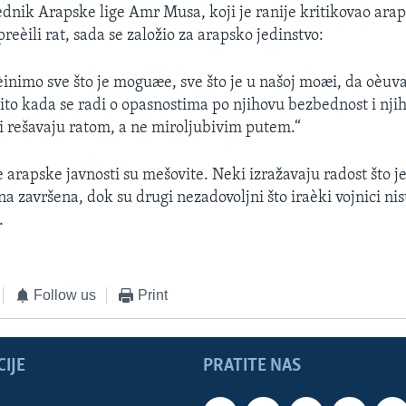
ednik Arapske lige Amr Musa, koji je ranije kritikovao arap
preèili rat, sada se založio za arapsko jedinstvo:
nimo sve što je moguæe, sve što je u našoj moæi, da oèuv
ito kada se radi o opasnostima po njihovu bezbednost i njih
i rešavaju ratom, a ne miroljubivim putem.“
e arapske javnosti su mešovite. Neki izražavaju radost što j
 završena, dok su drugi nezadovoljni što iraèki vojnici nis
.
Follow us
Print
IJE
PRATITE NAS