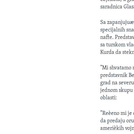
SPORT
saradnica Glas
INTERVJU
Sa zapanjujuæo
specijalnih sn
nafte. Predsta
sa turskom vla
Kurda da stekn
”Mi shvatamo n
predstavnik Be
grad na severu
jednom skupu 
oblasti:
”Reèeno mi je
da predaju oru
amerièkih vojn