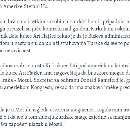
a Amerike Stefani Ho.
m brzinom i retkim sukobima kurdski borci i pripadnici 
aga preuzeli su juèe kontrolu nad gradom Kirkukom i okol
vnik Bele kuæe Ari Flajšer rekao je da je Bušova administra
dom u nastojanju da ublaži strahovanja Turske da æe to po
u nezavisnost.
jihovu zabrinutost i Kirkuk æe biti pod amerièkom kontro
le kuæe Ari Flajšer. Ima nagoveštaja da bi uskoro mogao d
 Iraka - Mosul. Sekretar za odbranu Donald Ramsfeld je, g
u amerièkom Kongresu, rekao da ima znakova iraèke preda
 da je u Mosulu izgleda otvorena moguænost regularnim i
žje i da æe u tom sluèaju kurdske snage zajedno sa manji
ika zapoèeti ulazak u Mosul.“