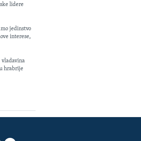
ske lidere
amo jedinstvo
ove interese,
e vladavina
u hrabrije