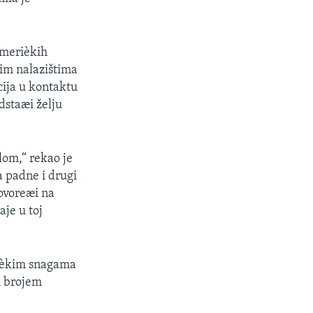
amerièkih
nim nalazištima
cija u kontaktu
dstaæi želju
lom,“ rekao je
a padne i drugi
ovoreæi na
je u toj
raèkim snagama
m brojem