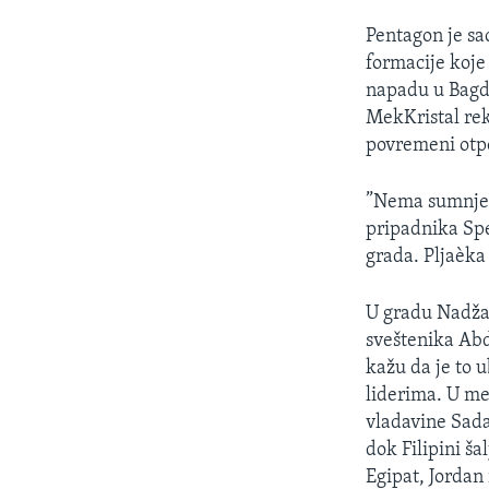
Pentagon je sa
formacije koj
napadu u Bagd
MekKristal rek
povremeni otp
”Nema sumnje, 
pripadnika Spe
grada. Pljaèka 
U gradu Nadžaf
sveštenika Abd
kažu da je to 
liderima. U me
vladavine Sad
dok Filipini š
Egipat, Jordan