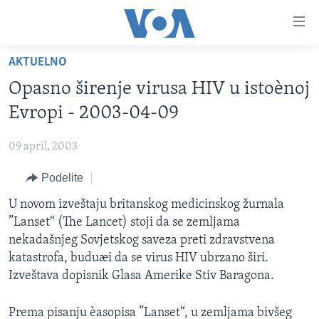
Linkovi
Idi
na
AKTUELNO
glavni
NASLOVNA
sadržaj
Opasno širenje virusa HIV u istoènoj
RUBRIKE
Idi
Evropi - 2003-04-09
na
TV PROGRAM
AMERIKA
glavnu
09 april, 2003
BALKAN
OTVORENI STUDIO
navigaciju
Learning English
Idi
Podelite
GLOBALNE TEME
IZ AMERIKE
na
PRATITE NAS
U novom izveštaju britanskog medicinskog žurnala
EKONOMIJA
pretragu
”Lanset“ (The Lancet) stoji da se zemljama
NAUKA I TEHNOLOGIJA
nekadašnjeg Sovjetskog saveza preti zdravstvena
MEDICINA
katastrofa, buduæi da se virus HIV ubrzano širi.
Jezici
Izveštava dopisnik Glasa Amerike Stiv Baragona.
KULTURA
DRUŠTVO
Prema pisanju èasopisa ”Lanset“, u zemljama bivšeg