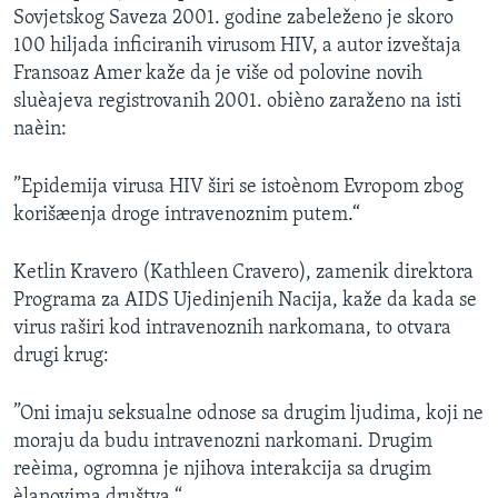
Sovjetskog Saveza 2001. godine zabeleženo je skoro
SPORT
100 hiljada inficiranih virusom HIV, a autor izveštaja
INTERVJU
Fransoaz Amer kaže da je više od polovine novih
sluèajeva registrovanih 2001. obièno zaraženo na isti
naèin:
”Epidemija virusa HIV širi se istoènom Evropom zbog
korišæenja droge intravenoznim putem.“
Ketlin Kravero (Kathleen Cravero), zamenik direktora
Programa za AIDS Ujedinjenih Nacija, kaže da kada se
virus raširi kod intravenoznih narkomana, to otvara
drugi krug:
”Oni imaju seksualne odnose sa drugim ljudima, koji ne
moraju da budu intravenozni narkomani. Drugim
reèima, ogromna je njihova interakcija sa drugim
èlanovima društva.“