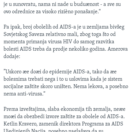
je u sunovratu, nama ni nade u buduænost - a sve su
ovo odrednice za visoko rizièno ponašanje.“
Pa ipak, broj obolelih od AIDS-a je u zemljama bivšeg
Sovjetskog Saveza relativno mali, zbog toga što od
momenta primanja virusa HIV do samog razvitka
bolesti AIDS treba da prodje nekoliko godina. Amerova
dodaje:
”Uskoro æe doæi do epidemije AIDS-a, tako da æe
bolesnima trebati nega i to u uslovima kada je sistem
socijalne zaštite skoro uništen. Nema lekova, a posebno
nema anti-virusa.“
Prema izveštajima, slaba ekonomija tih zemalja, neæe
moæi da obezbedi izvore zaštite za obolele od AIDS-a.
Ketlin Kravero, zamenik direktora Programa za AIDS
Ujedinjenih Nacija, posebno naglašava da su