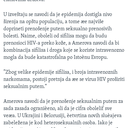
U izveštaju se navodi da je epidemija dostigla nivo
širenja na opštu populaciju, a tome æe najviše
doprineti prenošenje putem seksualno prenosivih
bolesti. Naime, oboleli od sifilisa mogu da budu
prenosioci HIV-a preko kože, a Amerova navodi da bi
kombinacija sifilisa i droga koje se koriste intravenozno
mogla da bude katastrofalna po Istoènu Evropu.
”Zbog velike epidemije sifilisa, i broja intravenoznih
narkomama, postoji pretnja da æe se virus HIV proširiti
seksualnim putem.“
Amerova navodi da je prenošenje seksualnim putem za
sada zasada ogranièeno, ali da je cifra obolelif sve
veæa. U Ukrajini i Belorusiji, èetvrtina novih sluèajeva
zabeležena je kod heteroseksualnih osoba. Iako je