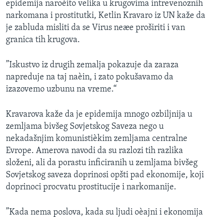
epidemija naroèito velika u krugovima intrevenoznih
narkomana i prostitutki, Ketlin Kravaro iz UN kaže da
je zabluda misliti da se Virus neæe proširiti i van
granica tih krugova.
”Iskustvo iz drugih zemalja pokazuje da zaraza
napreduje na taj naèin, i zato pokušavamo da
izazovemo uzbunu na vreme.“
Kravarova kaže da je epidemija mnogo ozbiljnija u
zemljama bivšeg Sovjetskog Saveza nego u
nekadašnjim komunistièkim zemljama centralne
Evrope. Amerova navodi da su razlozi tih razlika
složeni, ali da porastu inficiranih u zemljama bivšeg
Sovjetskog saveza doprinosi opšti pad ekonomije, koji
doprinoci procvatu prostitucije i narkomanije.
”Kada nema poslova, kada su ljudi oèajni i ekonomija