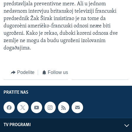
predstavljala preventivne mere. Ali u jednom
nedavnom intervjuu britanskoj televiziji francuski
predsednik Žak Širak insistirao je na tome da
dugoroèni amerièko-francuski odnosi neæe biti
ugroženi. Kako je rekao, duboki koreni odnosa dve
zemlje ne mogu da budu ugroženi izolovanim
dogaðajima.
Podelite
Follow us
PRATITE NAS
TV PROGRAMI