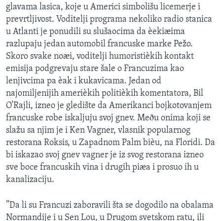
glavama lasica, koje u Americi simbolišu licemerje i
SPORT
prevrtljivost. Voditelji programa nekoliko radio stanica
INTERVJU
u Atlanti je ponudili su slušaocima da èekiæima
razlupaju jedan automobil francuske marke Pežo.
Skoro svake noæi, voditelji humoristièkih kontakt
emisija podgrevaju stare šale o Francuzima kao
lenjivcima pa èak i kukavicama. Jedan od
najomiljenijih amerièkih politièkih komentatora, Bil
O’Rajli, izneo je gledište da Amerikanci bojkotovanjem
francuske robe iskaljuju svoj gnev. Meðu onima koji se
slažu sa njim je i Ken Vagner, vlasnik popularnog
restorana Roksis, u Zapadnom Palm bièu, na Floridi. Da
bi iskazao svoj gnev vagner je iz svog restorana izneo
sve boce francuskih vina i drugih piæa i prosuo ih u
kanalizaciju.
”Da li su Francuzi zaboravili šta se dogodilo na obalama
Normandije i u Sen Lou, u Drugom svetskom ratu, ili