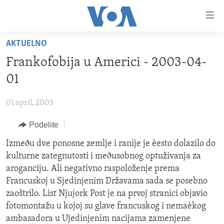
Linkovi
Idi
na
AKTUELNO
glavni
NASLOVNA
sadržaj
Frankofobija u Americi - 2003-04-
RUBRIKE
Idi
01
na
TV PROGRAM
AMERIKA
glavnu
01 april, 2003
BALKAN
OTVORENI STUDIO
navigaciju
Learning English
Idi
Podelite
GLOBALNE TEME
IZ AMERIKE
na
PRATITE NAS
Izmeðu dve ponosne zemlje i ranije je èesto dolazilo do
EKONOMIJA
pretragu
kulturne zategnutosti i meðusobnog optuživanja za
NAUKA I TEHNOLOGIJA
aroganciju. Ali negativno raspoloženje prema
MEDICINA
Francuskoj u Sjedinjenim Državama sada se posebno
Jezici
zaoštrilo. List Njujork Post je na prvoj stranici objavio
KULTURA
fotomontažu u kojoj su glave francuskog i nemaèkog
DRUŠTVO
ambasadora u Ujedinjenim nacijama zamenjene