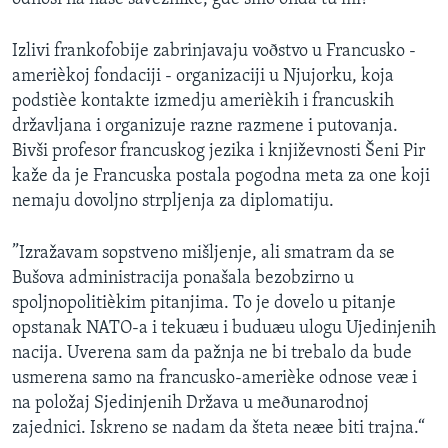
Izlivi frankofobije zabrinjavaju voðstvo u Francusko -
amerièkoj fondaciji - organizaciji u Njujorku, koja
podstièe kontakte izmedju amerièkih i francuskih
državljana i organizuje razne razmene i putovanja.
Bivši profesor francuskog jezika i književnosti Šeni Pir
kaže da je Francuska postala pogodna meta za one koji
nemaju dovoljno strpljenja za diplomatiju.
”Izražavam sopstveno mišljenje, ali smatram da se
Bušova administracija ponašala bezobzirno u
spoljnopolitièkim pitanjima. To je dovelo u pitanje
opstanak NATO-a i tekuæu i buduæu ulogu Ujedinjenih
nacija. Uverena sam da pažnja ne bi trebalo da bude
usmerena samo na francusko-amerièke odnose veæ i
na položaj Sjedinjenih Država u meðunarodnoj
zajednici. Iskreno se nadam da šteta neæe biti trajna.“