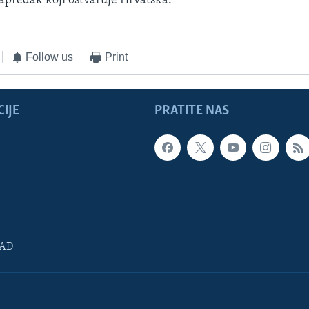
predak koji ostvaruje Hrvatska.
Follow us
Print
IJE
PRATITE NAS
SAD