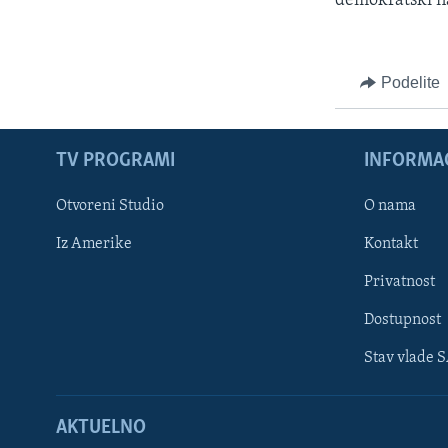
demokratski na
Podelite
TV PROGRAMI
INFORMAC
Otvoreni Studio
O nama
Iz Amerike
Kontakt
Privatnost
Dostupnost
Stav vlade 
Learning English
AKTUELNO
PRATITE NAS