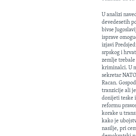
SPORT
INTERVJU
U analizi nave
devedesetih po
bivse Jugoslavi
isprave omoguc
izjavi Predsje
srpskog i hrva
zemlje trebale 
kriminalci. U 
sekretar NATO 
Racan. Gospodi
tranzicije ali
donijeti teske
reformu pravosu
korake u trans
kako je ubojst
nasilje, pri c