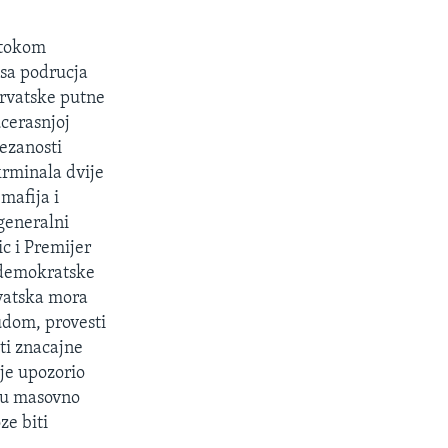
s tokom
sa podrucja
 hrvatske putne
cerasnjoj
vezanosti
krminala dvije
 mafija i
generalni
c i Premijer
 demokratske
rvatska mora
udom, provesti
eti znacajne
je upozorio
i u masovno
ze biti