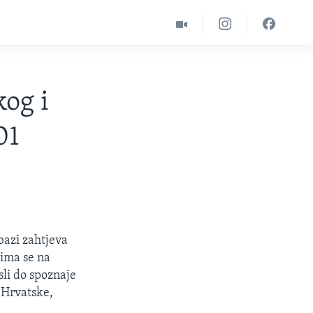
og i
01
 bazi zahtjeva
jima se na
sli do spoznaje
 Hrvatske,