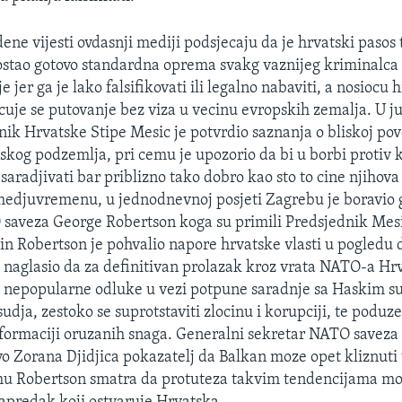
dene vijesti ovdasnji mediji podsjecaju da je hrvatski paso
stao gotovo standardna oprema svakg vaznijeg kriminalca 
je jer ga je lako falsifikovati ili legalno nabaviti, a nosiocu
uje se putovanje bez viza u vecinu evropskih zemalja. U ju
dnik Hrvatske Stipe Mesic je potvrdio saznanja o bliskoj po
tskog podzemlja, pri cemu je upozorio da bi u borbi protiv 
saradjivati bar priblizno tako dobro kao sto to cine njihova
medjuvremenu, u jednodnevnoj posjeti Zagrebu je boravio 
saveza George Robertson koga su primili Predsjednik Mesi
n Robertson je pohvalio napore hrvatske vlasti u pogledu
 je naglasio da za definitivan prolazak kroz vrata NATO-a H
 i nepopularne odluke u vezi potpune saradnje sa Haskim s
dja, zestoko se suprotstaviti zlocinu i korupciji, te poduz
formaciji oruzanih snaga. Generalni sekretar NATO saveza 
vo Zorana Djidjica pokazatelj da Balkan moze opet kliznut
emu Robertson smatra da protuteza takvim tendencijama mo