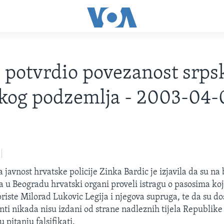
potvrdio povezanost srpsk
kog podzemlja - 2003-04-
 javnost hrvatske policije Zinka Bardic je izjavila da su na
a u Beogradu hrvatski organi proveli istragu o pasosima ko
riste Milorad Lukovic Legija i njegova supruga, te da su do
ti nikada nisu izdani od strane nadleznih tijela Republike
 pitanju falsifikati.