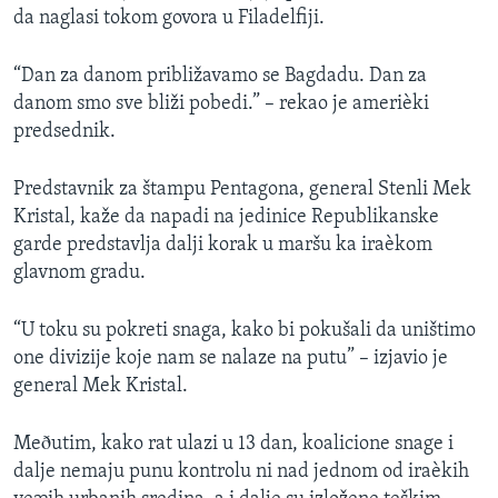
da naglasi tokom govora u Filadelfiji.
SPORT
INTERVJU
“Dan za danom približavamo se Bagdadu. Dan za
danom smo sve bliži pobedi.” – rekao je amerièki
predsednik.
Predstavnik za štampu Pentagona, general Stenli Mek
Kristal, kaže da napadi na jedinice Republikanske
garde predstavlja dalji korak u maršu ka iraèkom
glavnom gradu.
“U toku su pokreti snaga, kako bi pokušali da uništimo
one divizije koje nam se nalaze na putu” – izjavio je
general Mek Kristal.
Meðutim, kako rat ulazi u 13 dan, koalicione snage i
dalje nemaju punu kontrolu ni nad jednom od iraèkih