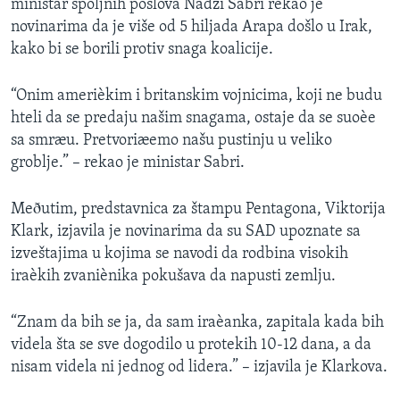
ministar spoljnih poslova Nadži Sabri rekao je
novinarima da je više od 5 hiljada Arapa došlo u Irak,
kako bi se borili protiv snaga koalicije.
“Onim amerièkim i britanskim vojnicima, koji ne budu
hteli da se predaju našim snagama, ostaje da se suoèe
sa smræu. Pretvoriæemo našu pustinju u veliko
groblje.” – rekao je ministar Sabri.
Meðutim, predstavnica za štampu Pentagona, Viktorija
Klark, izjavila je novinarima da su SAD upoznate sa
izveštajima u kojima se navodi da rodbina visokih
iraèkih zvaniènika pokušava da napusti zemlju.
“Znam da bih se ja, da sam iraèanka, zapitala kada bih
videla šta se sve dogodilo u protekih 10-12 dana, a da
nisam videla ni jednog od lidera.” – izjavila je Klarkova.