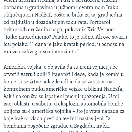
veæih urbanih sredina, a i dalje su izložene teškim
borbama u gradovima u južnom i centralnom Iraku,
ukljuèujuæi i Nadžaf, pošto je bitka za taj grad jedna
od najdužih u dosadašnjem toku rata. Portparol
britanskih oružanih snaga, pukovnik Kris Vernon:
“Kako napredujemo? Polako, to je taèno. Ali ove stvari i
idu polako. 11 dana je jako kratak period, u odnosu na
ratove ovakvog nivoa intenziteta.”
Amerièka vojska je objavila da su njeni vojnici juèe
otvorili vatru i ubili 7 iraèanki i dece, kada je kombi u
kome su se žrtve nalazile odbio da se zaustavi na
kontrolnom putku amerièke vojske u blizini Nadžafa,
èak i nakon što su ispaljeni pucnji upozorenja. U toj
istoj oblasti, u subotu, u eksploziji automobila bombe
ubijena su 4 amerièka vojnika – što je vrsta napada za
koje iraèka vlada preti da æe biti nastavljeni. Iz
bombama pogoðene zgradue u Bagdadu, iraèki