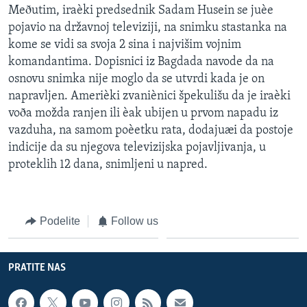
Meðutim, iraèki predsednik Sadam Husein se juèe
pojavio na državnoj televiziji, na snimku stastanka na
kome se vidi sa svoja 2 sina i najvišim vojnim
komandantima. Dopisnici iz Bagdada navode da na
osnovu snimka nije moglo da se utvrdi kada je on
napravljen. Amerièki zvaniènici špekulišu da je iraèki
voða možda ranjen ili èak ubijen u prvom napadu iz
vazduha, na samom poèetku rata, dodajuæi da postoje
indicije da su njegova televizijska pojavljivanja, u
proteklih 12 dana, snimljeni u napred.
Podelite
Follow us
PRATITE NAS