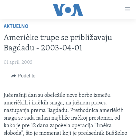
Linkovi
Idi
na
AKTUELNO
glavni
NASLOVNA
sadržaj
Amerièke trupe se približavaju
RUBRIKE
Idi
Bagdadu - 2003-04-01
na
TV PROGRAM
AMERIKA
glavnu
01 april, 2003
BALKAN
OTVORENI STUDIO
navigaciju
Learning English
Idi
Podelite
GLOBALNE TEME
IZ AMERIKE
na
PRATITE NAS
EKONOMIJA
pretragu
Juèerašnji dan su obeležile nove borbe izmeðu
NAUKA I TEHNOLOGIJA
amerièkih i iraèkih snaga, na južnom pravcu
MEDICINA
nastupanja prema Bagdadu. Prethodnica amerièkih
Jezici
snaga se sada nalazi najbliže iraèkoj prestonici, od
KULTURA
kako je pre 12 dana zapoèela operacija “Iraèka
DRUŠTVO
sloboda”, što je momenat koji je predsednik Buš želeo