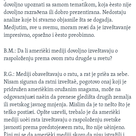
dovoljno upoznati sa samom tematikom, koja èesto nije
SPORT
dovoljno razraðena ili dobro prezentirana. Nedostaju
INTERVJU
analize koje bi stvarno objasnile šta se dogadja.
Medjutim, sve u svemu, moram reæi da je izveštavanje
impresivno, opsežno i èesto preobimno.
B.M.: Da li amerièki mediji dovoljno izveštavaju o
raspoloženju prema ovom ratu drugde u svetu?
R.G.: Mediji obaveštavaju o ratu, a rat je prièa za sebe.
Nisam siguran da ratni izveštaè, pogotovo onaj koji je
pridružen amerièkim oružanim snagama, može na
odgovarajuæi naèin da prenese gledišta drugih zemalja
ili svetskog javnog mnjenja. Mislim da je to nešto što je
teško postiæi. Opšte uzevši, trebalo je da amerièki
mediji uoèi rata izveštavaju o raspoloženju svetske
javnosti prema predstojeæem ratu, što nije uèinjeno.
Èini mi se da amerièki mediji skoro da nisu istražili i