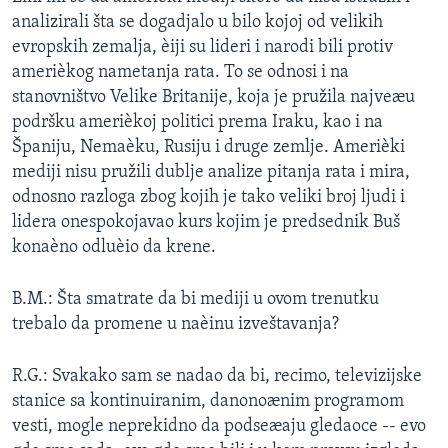
analizirali šta se dogadjalo u bilo kojoj od velikih
evropskih zemalja, èiji su lideri i narodi bili protiv
amerièkog nametanja rata. To se odnosi i na
stanovništvo Velike Britanije, koja je pružila najveæu
podršku amerièkoj politici prema Iraku, kao i na
Španiju, Nemaèku, Rusiju i druge zemlje. Amerièki
mediji nisu pružili dublje analize pitanja rata i mira,
odnosno razloga zbog kojih je tako veliki broj ljudi i
lidera onespokojavao kurs kojim je predsednik Buš
konaèno odluèio da krene.
B.M.: Šta smatrate da bi mediji u ovom trenutku
trebalo da promene u naèinu izveštavanja?
R.G.: Svakako sam se nadao da bi, recimo, televizijske
stanice sa kontinuiranim, danonoænim programom
vesti, mogle neprekidno da podseæaju gledaoce -- evo