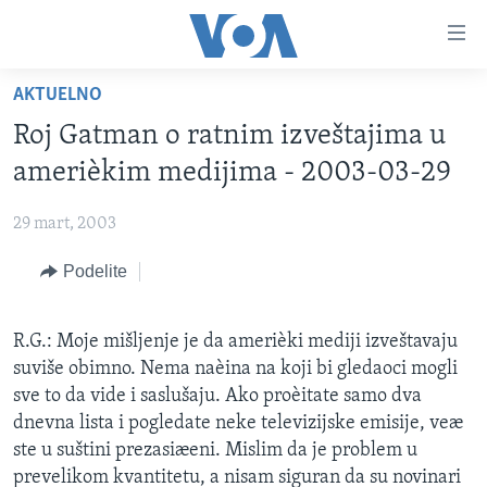
Linkovi
Idi
na
AKTUELNO
glavni
NASLOVNA
sadržaj
Roj Gatman o ratnim izveštajima u
RUBRIKE
Idi
amerièkim medijima - 2003-03-29
na
TV PROGRAM
AMERIKA
glavnu
29 mart, 2003
BALKAN
OTVORENI STUDIO
navigaciju
Learning English
Idi
Podelite
GLOBALNE TEME
IZ AMERIKE
na
PRATITE NAS
EKONOMIJA
pretragu
R.G.: Moje mišljenje je da amerièki mediji izveštavaju
NAUKA I TEHNOLOGIJA
suviše obimno. Nema naèina na koji bi gledaoci mogli
MEDICINA
sve to da vide i saslušaju. Ako proèitate samo dva
Jezici
dnevna lista i pogledate neke televizijske emisije, veæ
KULTURA
ste u suštini prezasiæeni. Mislim da je problem u
DRUŠTVO
prevelikom kvantitetu, a nisam siguran da su novinari