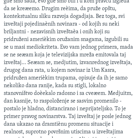
gde smo sada, evo gde smo bili i u kom pravcu izgleda
da se kreæemo. Drugim reèima, da pruže opštu,
kontekstualnu sliku razvoja dogadjaja. Bez toga, svi
izveštaji pojedinaènih novinara - od kojih su neki
briljantni - nezavisnih izveštaèa i onih koji su
pridruženi amerièkim oružanim snagama, izgubili su
se u masi mediokriteta. Evo vam jednog primera, mada
se ne seæam koja je televizijska mreža emitovala taj
izveštaj... Seæam se, medjutim, izvanrednog izveštaja,
drugog dana rata, u kojem novinar iz Um Kasra,
pridružen amerièkim trupama, opisuje da ih je samo
nekoliko dana ranije, kada su stigli, lokalno
stanovništvo doèekalo radosno i sa cveæem. Medjuitm,
dan kasnije, to raspoloženje se sasvim promenilo -
postalo je hladno, distancirano i neprijateljsko. To je
primer pravog novinarstva. Taj izveštaj je posle jednog
dana ukazao na dramtiènu promenu situacije i
realnost, suprotno površnim utiscima u izveštajima