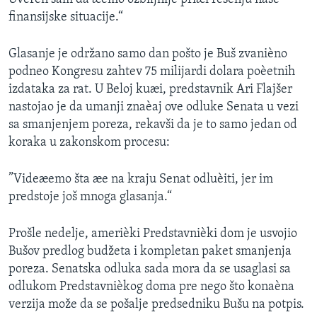
finansijske situacije.“
Glasanje je održano samo dan pošto je Buš zvanièno
podneo Kongresu zahtev 75 milijardi dolara poèetnih
izdataka za rat. U Beloj kuæi, predstavnik Ari Flajšer
nastojao je da umanji znaèaj ove odluke Senata u vezi
sa smanjenjem poreza, rekavši da je to samo jedan od
koraka u zakonskom procesu:
”Videæemo šta æe na kraju Senat odluèiti, jer im
predstoje još mnoga glasanja.“
Prošle nedelje, amerièki Predstavnièki dom je usvojio
Bušov predlog budžeta i kompletan paket smanjenja
poreza. Senatska odluka sada mora da se usaglasi sa
odlukom Predstavnièkog doma pre nego što konaèna
verzija može da se pošalje predsedniku Bušu na potpis.