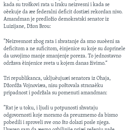
kada su troškovi rata u Iraku neizvesni i kada se
SPORT
oèekuje da æe federalni deficit dostiæi rekordan nivo.
INTERVJU
Amandman je predložio demokratski senator iz
Luizijane, Džon Brou:
”Neizvesnost zbog rata i shvatanje da smo suoèeni sa
deficitom a ne suficitom, èinjenice su koje su doprinele
da usvojimo manje smanjenje poreza. To jednostavno
održava èinjenice sveta u kojem danas živimo.“
Tri republikanca, ukljuèujuæi senatora iz Ohaja,
Džordža Vojnoviæa, nisu poštovala stranaèku
pripadnost i podržala su pomenuti amandman:
”Rat je u toku, i ljudi u potpunosti shvataju
odgovornosti koje moramo da preuzmemo da bismo
pobedili i sproveli sve ono što dolazi posle njega.
Uveren sam da æemo ozbiljnije priæi rešenju naše