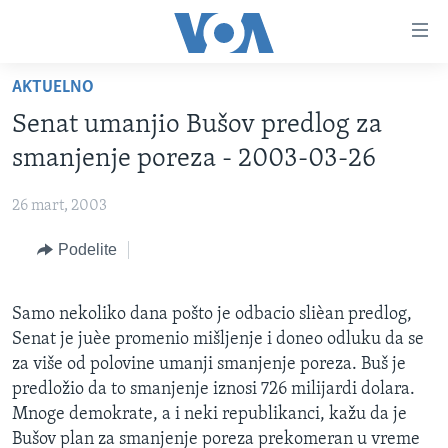
Linkovi
Idi
na
AKTUELNO
glavni
NASLOVNA
sadržaj
Senat umanjio Bušov predlog za
RUBRIKE
Idi
smanjenje poreza - 2003-03-26
na
TV PROGRAM
AMERIKA
glavnu
26 mart, 2003
BALKAN
OTVORENI STUDIO
navigaciju
Learning English
Idi
Podelite
GLOBALNE TEME
IZ AMERIKE
na
PRATITE NAS
EKONOMIJA
pretragu
Samo nekoliko dana pošto je odbacio slièan predlog,
NAUKA I TEHNOLOGIJA
Senat je juèe promenio mišljenje i doneo odluku da se
MEDICINA
za više od polovine umanji smanjenje poreza. Buš je
Jezici
predložio da to smanjenje iznosi 726 milijardi dolara.
KULTURA
Mnoge demokrate, a i neki republikanci, kažu da je
DRUŠTVO
Bušov plan za smanjenje poreza prekomeran u vreme