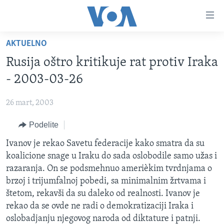
Linkovi
Idi
na
AKTUELNO
glavni
NASLOVNA
sadržaj
Rusija oštro kritikuje rat protiv Iraka
RUBRIKE
Idi
- 2003-03-26
na
TV PROGRAM
AMERIKA
glavnu
26 mart, 2003
BALKAN
OTVORENI STUDIO
navigaciju
Learning English
Idi
Podelite
GLOBALNE TEME
IZ AMERIKE
na
PRATITE NAS
Ivanov je rekao Savetu federacije kako smatra da su
EKONOMIJA
pretragu
koalicione snage u Iraku do sada oslobodile samo užas i
NAUKA I TEHNOLOGIJA
razaranja. On se podsmehnuo amerièkim tvrdnjama o
MEDICINA
brzoj i trijumfalnoj pobedi, sa minimalnim žrtvama i
Jezici
štetom, rekavši da su daleko od realnosti. Ivanov je
KULTURA
rekao da se ovde ne radi o demokratizaciji Iraka i
DRUŠTVO
oslobadjanju njegovog naroda od diktature i patnji.