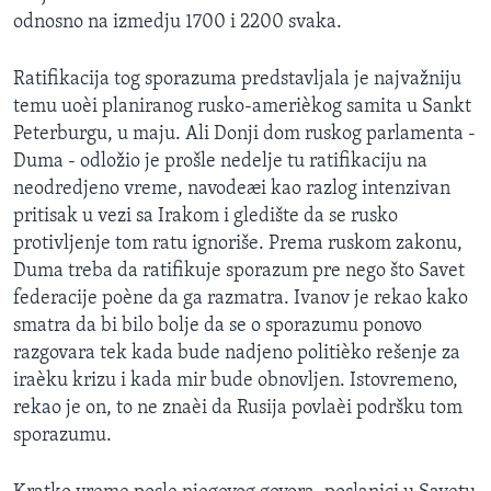
odnosno na izmedju 1700 i 2200 svaka.
Ratifikacija tog sporazuma predstavljala je najvažniju
temu uoèi planiranog rusko-amerièkog samita u Sankt
Peterburgu, u maju. Ali Donji dom ruskog parlamenta -
Duma - odložio je prošle nedelje tu ratifikaciju na
neodredjeno vreme, navodeæi kao razlog intenzivan
pritisak u vezi sa Irakom i gledište da se rusko
protivljenje tom ratu ignoriše. Prema ruskom zakonu,
Duma treba da ratifikuje sporazum pre nego što Savet
federacije poène da ga razmatra. Ivanov je rekao kako
smatra da bi bilo bolje da se o sporazumu ponovo
razgovara tek kada bude nadjeno politièko rešenje za
iraèku krizu i kada mir bude obnovljen. Istovremeno,
rekao je on, to ne znaèi da Rusija povlaèi podršku tom
sporazumu.