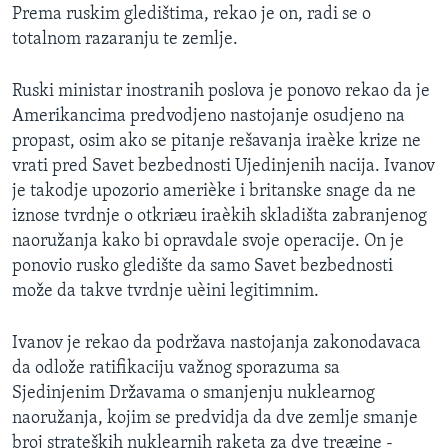
Prema ruskim gledištima, rekao je on, radi se o
SPORT
totalnom razaranju te zemlje.
INTERVJU
Ruski ministar inostranih poslova je ponovo rekao da je
Amerikancima predvodjeno nastojanje osudjeno na
propast, osim ako se pitanje rešavanja iraèke krize ne
vrati pred Savet bezbednosti Ujedinjenih nacija. Ivanov
je takodje upozorio amerièke i britanske snage da ne
iznose tvrdnje o otkriæu iraèkih skladišta zabranjenog
naoružanja kako bi opravdale svoje operacije. On je
ponovio rusko gledište da samo Savet bezbednosti
može da takve tvrdnje uèini legitimnim.
Ivanov je rekao da podržava nastojanja zakonodavaca
da odlože ratifikaciju važnog sporazuma sa
Sjedinjenim Državama o smanjenju nuklearnog
naoružanja, kojim se predvidja da dve zemlje smanje
broj strateških nuklearnih raketa za dve treæine -