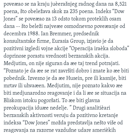
poveæao se na kraju juèerašnjeg radnog dana na 8,521
SPORT
poena, što obeležava skok za 235 poena. Indeks “Dow
INTERVJU
Jones” se poveæao za 13 odsto tokom proteklih osam
dana -- što beleži najveæe osmodnevno poveæanje od
decembra 1988. Ian Bremmer, predsednik
konsultantske firme, Eurasia Group, izjavio je da
pozitivni izgledi vojne akcije “Operacija iraèka sloboda”
doprinose porastu vrednosti berzanskih akcija.
Medjutim, on nije siguran da æe taj trend potrajati.
“Poznato je da æe se rat završiti dobro i znate ko æe biti
pobednik. Izvesno je da æe Husein, pre ili kasnije, biti
mrtav ili uhvaæen. Medjutim, nije poznato kakvo æe
biti medjunarodno reagovanje i da li æe se situacija na
Bliskom istoku pogoršati. To æe biti glavna
preokupacija iduæe nedelje. ” Drugi analitièari
berzanskih aktivnosti veruju da pozitivno kretanje
indeksa “Dow Jones” možda predstavlja nešto više od
reagovanja na razorne vazdušne udare amerièkih