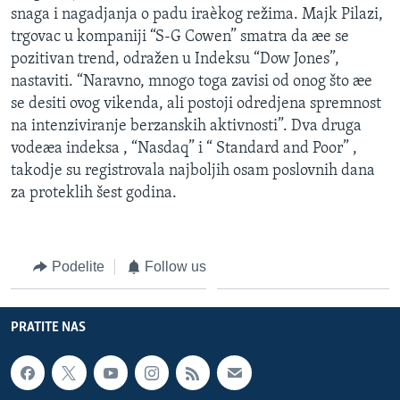
snaga i nagadjanja o padu iraèkog režima. Majk Pilazi,
trgovac u kompaniji “S-G Cowen” smatra da æe se
pozitivan trend, odražen u Indeksu “Dow Jones”,
nastaviti. “Naravno, mnogo toga zavisi od onog što æe
se desiti ovog vikenda, ali postoji odredjena spremnost
na intenziviranje berzanskih aktivnosti”. Dva druga
vodeæa indeksa , “Nasdaq” i “ Standard and Poor” ,
takodje su registrovala najboljih osam poslovnih dana
za proteklih šest godina.
Podelite
Follow us
PRATITE NAS