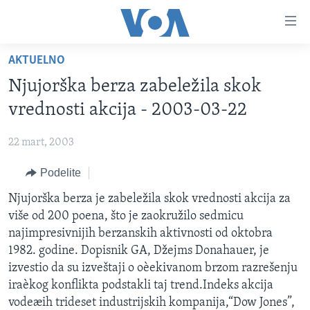
Linkovi
Idi
na
AKTUELNO
glavni
NASLOVNA
sadržaj
Njujorška berza zabeležila skok
RUBRIKE
Idi
vrednosti akcija - 2003-03-22
na
TV PROGRAM
AMERIKA
glavnu
22 mart, 2003
BALKAN
OTVORENI STUDIO
navigaciju
Learning English
Idi
Podelite
GLOBALNE TEME
IZ AMERIKE
na
PRATITE NAS
Njujorška berza je zabeležila skok vrednosti akcija za
EKONOMIJA
pretragu
više od 200 poena, što je zaokružilo sedmicu
NAUKA I TEHNOLOGIJA
najimpresivnijih berzanskih aktivnosti od oktobra
MEDICINA
1982. godine. Dopisnik GA, Džejms Donahauer, je
Jezici
izvestio da su izveštaji o oèekivanom brzom razrešenju
KULTURA
iraèkog konflikta podstakli taj trend.Indeks akcija
DRUŠTVO
vodeæih trideset industrijskih kompanija,“Dow Jones”,