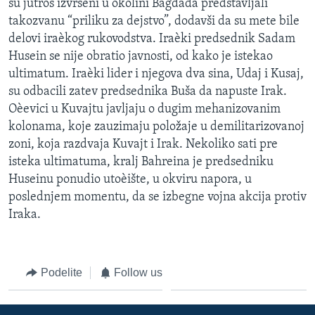
su jutros izvršeni u okolini Bagdada predstavljali
SPORT
takozvanu “priliku za dejstvo”, dodavši da su mete bile
delovi iraèkog rukovodstva. Iraèki predsednik Sadam
INTERVJU
Husein se nije obratio javnosti, od kako je istekao
ultimatum. Iraèki lider i njegova dva sina, Udaj i Kusaj,
su odbacili zatev predsednika Buša da napuste Irak.
Oèevici u Kuvajtu javljaju o dugim mehanizovanim
kolonama, koje zauzimaju položaje u demilitarizovanoj
zoni, koja razdvaja Kuvajt i Irak. Nekoliko sati pre
isteka ultimatuma, kralj Bahreina je predsedniku
Huseinu ponudio utoèište, u okviru napora, u
poslednjem momentu, da se izbegne vojna akcija protiv
Iraka.
Podelite
Follow us