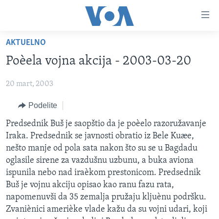
Linkovi
Idi
na
AKTUELNO
glavni
NASLOVNA
sadržaj
Poèela vojna akcija - 2003-03-20
RUBRIKE
Idi
na
20 mart, 2003
TV PROGRAM
AMERIKA
glavnu
Podelite
BALKAN
OTVORENI STUDIO
navigaciju
Learning English
Idi
GLOBALNE TEME
IZ AMERIKE
Predsednik Buš je saopštio da je poèelo razoružavanje
na
Iraka. Predsednik se javnosti obratio iz Bele Kuæe,
PRATITE NAS
EKONOMIJA
pretragu
nešto manje od pola sata nakon što su se u Bagdadu
NAUKA I TEHNOLOGIJA
oglasile sirene za vazdušnu uzbunu, a buka aviona
ispunila nebo nad iraèkom prestonicom. Predsednik
MEDICINA
Buš je vojnu akciju opisao kao ranu fazu rata,
Jezici
KULTURA
napomenuvši da 35 zemalja pružaju kljuènu podršku.
Zvaniènici amerièke vlade kažu da su vojni udari, koji
DRUŠTVO