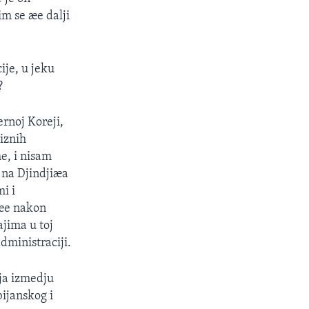
m se æe dalji
ije, u jeku
?
ernoj Koreji,
iznih
e, i nisam
 na Djindjiæa
i i
 æe nakon
jima u toj
dministraciji.
aja izmedju
bijanskog i