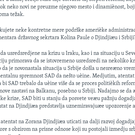
dok neko novi ne preuzme njegovo mesto i dinamiènost, boji
eoma težak.
ekujete neke kontretne mere podrške amerièke administrac
entara državnog sekrtara Kolina Paule o Djindjiæu i Srbiji
da usredsredjene na krizu u Iraku, kao i na situaciju u Sev
ciju primorava da se istovremeno usredsredi na nekoliko kr
 da je novonastala situacija u Srbije došla u nesreæno vrem
entalnu spremnost SAD da nešto uèine. Medjutim, atentat
 bi SAD trebalo da uèine više da se proces politièkih reform
ove nastavi na Balkanu, posebno u Srbiji. Nadajmo se da
ke krize, SAD biti u stanju da posvete veæu pažnju dogadja
entat na Djindjiæa predstavlja uznemiravajuæe upozorenje a
atentat na Zorana Djindjiæa uticati na dalji razvoj dogadj
ore s obzirom na prisne odnose koji su postojali izmedju sr