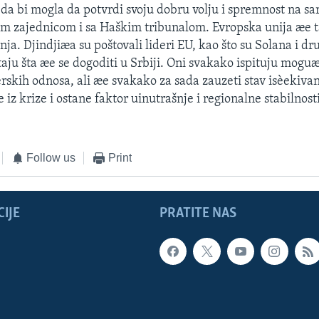
da bi mogla da potvrdi svoju dobru volju i spremnost na sa
 zajednicom i sa Haškim tribunalom. Evropska unija æe 
anja. Djindjiæa su poštovali lideri EU, kao što su Solana i dru
aju šta æe se dogoditi u Srbiji. Oni svakako ispituju mogu
erskih odnosa, ali æe svakako za sada zauzeti stav isèekiva
e iz krize i ostane faktor uinutrašnje i regionalne stabilnosti
Follow us
Print
IJE
PRATITE NAS