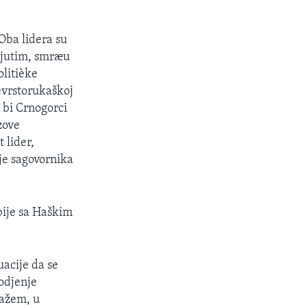
Oba lidera su
edjutim, smræu
olitièke
èvrstorukaškoj
a bi Crnogorci
zove
 lider,
je sagovornika
bije sa Haškim
acije da se
vodjenje
kažem, u