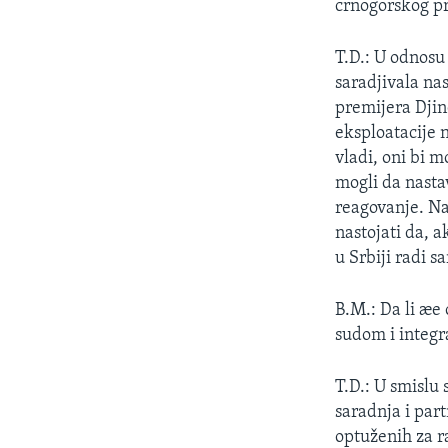
crnogorskog p
T.D.: U odnosu
saradjivala na
premijera Djin
eksploatacije 
vladi, oni bi m
mogli da nastav
reagovanje. Na
nastojati da, 
u Srbiji radi 
B.M.: Da li æe
sudom i integr
T.D.: U smislu
saradnja i par
optuženih za r