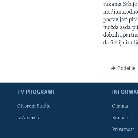
rukama Srbije 
medjunarodnom
postavljati pit
možda sada pit
dobrih i partn
da Srbija izadj
Podelite
TV PROGRAMI
INFORMAC
Otvoreni Studio
O nama
Iz Amerike
Kontakt
Privatnost