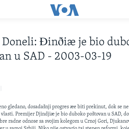
Doneli: Ðinðiæ je bio dub
an u SAD - 2003-03-19
èno gledano, dosadašnji progres æe biti prekinut, dok se n
 vlasti. Premijer Djindjiæ je bio duboko poštovan u SAD, do
bre radne odnose sa svojim kolegom u Crnoj Gori, Djukano
er u samoj Srbiji. Niko nije ostvario taj stepen reformi, koj