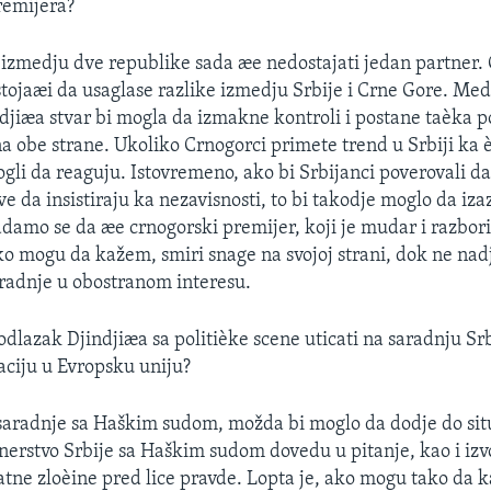
remijera?
 izmedju dve republike sada æe nedostajati jedan partner. 
stojaæi da usaglase razlike izmedju Srbije i Crne Gore. M
djiæa stvar bi mogla da izmakne kontroli i postane taèka p
na obe strane. Ukoliko Crnogorci primete trend u Srbiji ka 
ogli da reaguju. Istovremeno, ako bi Srbijanci poverovali d
e da insistiraju ka nezavisnosti, to bi takodje moglo da iza
damo se da æe crnogorski premijer, koji je mudar i razborit
ako mogu da kažem, smiri snage na svojoj strani, dok ne nad
saradnje u obostranom interesu.
 odlazak Djindjiæa sa politièke scene uticati na saradnju Sr
aciju u Evropsku uniju?
 saradnje sa Haškim sudom, možda bi moglo da dodje do situ
tnerstvo Srbije sa Haškim sudom dovedu u pitanje, kao i iz
atne zloèine pred lice pravde. Lopta je, ako mogu tako da 