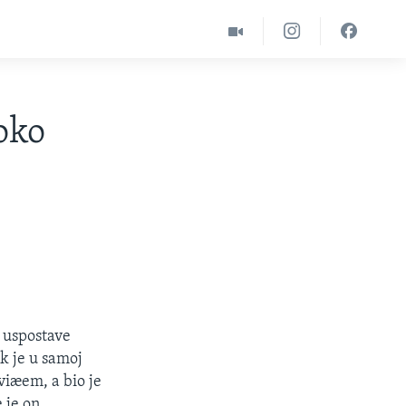
oko
e uspostave
k je u samoj
viæem, a bio je
e je on