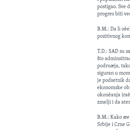
SPORT
postigao. Sve 
INTERVJU
progres biti v
B.M.: Da li oè
pozitivnog kom
T.D.: SAD su sa
što adminsitra
podruæja, tako
siguran u mom
je podsetnik da
ekonomske obn
okonèanja iraè
zmelji i da at
B.M.: Kako æe 
Srbije i Crne G