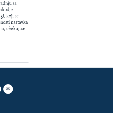
radnju sa
takodje
gi, koji se
ænosti nastavka
nja, oèekujuæi
.