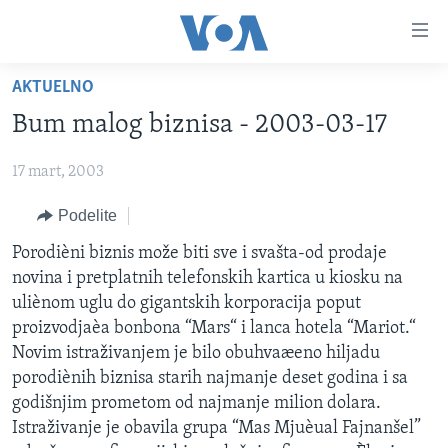
Linkovi
Idi
na
AKTUELNO
glavni
NASLOVNA
sadržaj
Bum malog biznisa - 2003-03-17
RUBRIKE
Idi
na
17 mart, 2003
TV PROGRAM
AMERIKA
glavnu
Podelite
BALKAN
OTVORENI STUDIO
navigaciju
Learning English
Idi
GLOBALNE TEME
IZ AMERIKE
Porodièni biznis može biti sve i svašta-od prodaje
na
novina i pretplatnih telefonskih kartica u kiosku na
PRATITE NAS
EKONOMIJA
pretragu
uliènom uglu do gigantskih korporacija poput
NAUKA I TEHNOLOGIJA
proizvodjaèa bonbona “Mars“ i lanca hotela “Mariot.“
Novim istraživanjem je bilo obuhvaæeno hiljadu
MEDICINA
porodiènih biznisa starih najmanje deset godina i sa
Jezici
KULTURA
godišnjim prometom od najmanje milion dolara.
Istraživanje je obavila grupa “Mas Mjuèual Fajnanšel”
DRUŠTVO