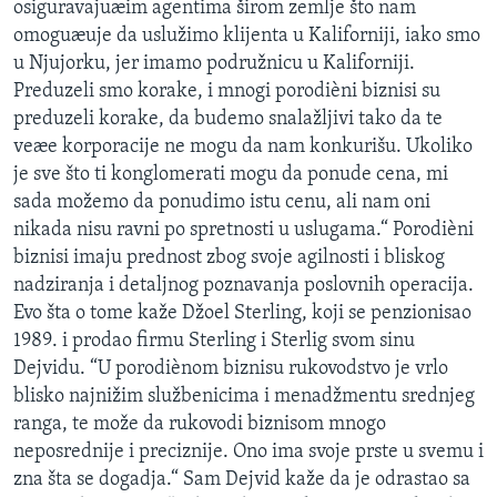
osiguravajuæim agentima širom zemlje što nam
omoguæuje da uslužimo klijenta u Kaliforniji, iako smo
u Njujorku, jer imamo podružnicu u Kaliforniji.
Preduzeli smo korake, i mnogi porodièni biznisi su
preduzeli korake, da budemo snalažljivi tako da te
veæe korporacije ne mogu da nam konkurišu. Ukoliko
je sve što ti konglomerati mogu da ponude cena, mi
sada možemo da ponudimo istu cenu, ali nam oni
nikada nisu ravni po spretnosti u uslugama.“ Porodièni
biznisi imaju prednost zbog svoje agilnosti i bliskog
nadziranja i detaljnog poznavanja poslovnih operacija.
Evo šta o tome kaže Džoel Sterling, koji se penzionisao
1989. i prodao firmu Sterling i Sterlig svom sinu
Dejvidu. “U porodiènom biznisu rukovodstvo je vrlo
blisko najnižim službenicima i menadžmentu srednjeg
ranga, te može da rukovodi biznisom mnogo
neposrednije i preciznije. Ono ima svoje prste u svemu i
zna šta se dogadja.“ Sam Dejvid kaže da je odrastao sa