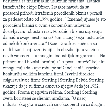
udružena sa finansijskim uslužnim firmama. Èlanica
SPORT
istraživaèke ekipe Džoen Graskos navodi da su
proseèni prihodi istraženih porodiènih biznisa porasli
INTERVJU
za pedeset odsto od 1997. godine. “ Iznenadjujuæe je što
porodièni biznisi u ovim ekonomskim uslovima
doživljavaju robustan rast. Porodièni biznisi uspevaju
da nadju svoje mesto na tržištima zbog èega rastu brže
od nekih konkurenata.“ Džoen Graskos istièe da su
mali biznisi najinventivniji i da obezbedjuju veæinu
novih zaposlenja u mnogim industrijskim granama . Na
primer, mali biznisi formiraju “kupovne mreže“ koje im
omoguæuju da kupe robu po sniženoj ceni i uspešno
konkurišu velikim lancima firmi. Izvršni direktor
osiguravajuæe firme Sterling i Sterling Dejvid Sterling
ukazuje da je tu firmu osnovao njegov deda još 1932.
godine. Prema njegovim reèima, Sterling i Sterling
cveta koristeæi se sliènim mrežama. “U našoj
industrijskoj grani osnovali smo kooperativu sa drugim