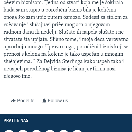
oèevim biznisom. “Jedna od stvari koja me je šokirala
kada sam stupio u porodièni biznis bila je kolièina
onoga što sam upio putem osmoze. Sedeæi za stolom za
ruèavanje i slušajuæi prièe mog oca o njegovom
radnom danu ili nedelji. Slušate ili napola slušate i ne
shvatate šta upijate. Slièno tome, i moja deca verovatno
apsorbuju mnogo. Upravo stoga, porodièni biznis koji se
prenosi s kolena na koleno je tako uspešan u mnogim
sluèajevima. “ Za Dejvida Sterlinga kako uspeh tako i
neuspeh porodiènog biznisa je lièan jer firma nosi
njegovo ime.
Podelite
Follow us
PRATITE NAS