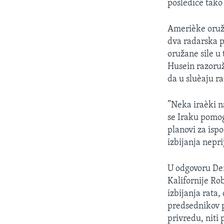
posledice tako
Amerièke oruža
dva radarska p
oružane sile u
Husein razoruž
da u sluèaju r
”Neka iraèki n
se Iraku pomog
planovi za isp
izbijanja nepri
U odgovoru De
Kalifornije R
izbijanja rata
predsednikov 
privredu, niti