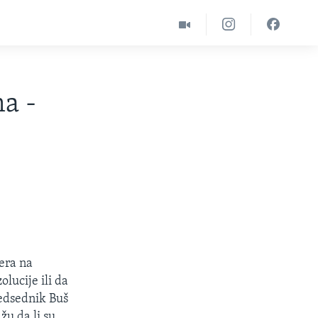
a -
dera na
lucije ili da
redsednik Buš
žu da li su