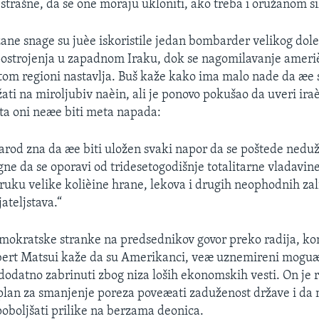
 strašne, da se one moraju ukloniti, ako treba i oružanom s
ne snage su juèe iskoristile jedan bombarder velikog dol
ostrojenja u zapadnom Iraku, dok se nagomilavanje ameriè
 tom regioni nastavlja. Buš kaže kako ima malo nade da æe
ati na miroljubiv naèin, ali je ponovo pokušao da uveri ir
ata oni neæe biti meta napada:
arod zna da æe biti uložen svaki napor da se poštede nedužn
ne da se oporavi od tridesetogodišnje totalitarne vladavine
oruku velike kolièine hrane, lekova i drugih neophodnih zal
jateljstava.“
mokratske stranke na predsednikov govor preko radija, ko
obert Matsui kaže da su Amerikanci, veæ uznemireni mog
, dodatno zabrinuti zbog niza loših ekonomskih vesti. On je
plan za smanjenje poreza poveæati zaduženost države i da
 poboljšati prilike na berzama deonica.