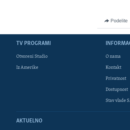
Podelite
TV PROGRAMI
INFORMAC
Otvoreni Studio
O nama
Iz Amerike
Kontakt
Privatnost
Dostupnost
Stav vlade 
Learning English
AKTUELNO
PRATITE NAS