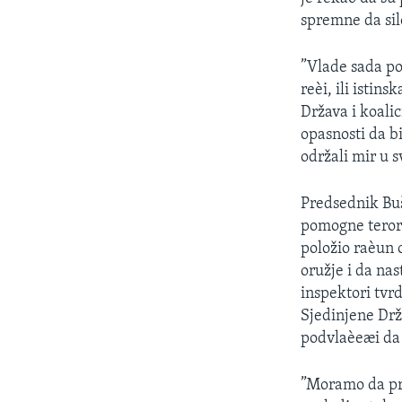
SPORT
spremne da sil
INTERVJU
”Vlade sada po
reèi, ili isti
Država i koali
opasnosti da bi
održali mir u s
Predsednik Buš
pomogne terori
položio raèun 
oružje i da nas
inspektori tvr
Sjedinjene Drž
podvlaèeæi da 
”Moramo da pri