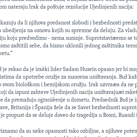
om nateraju Irak da poštuje rezolucije Ujedinjenih nacija:
kazuju da li njihova predanost slobodi i bezbednosti preds
nska ubedjenja na osnovu kojih su spremne da deluju. Za vlad
ciju koju predvodimo - nema sumnje. Suprotstaviæemo se t
smo zaštitili sebe, da bismo uklonili jednog zaštitnika tero
vetu.“
 je rekao da je iraèki lider Sadam Husein opasan jer bi m
stima da upotrebe oružje za masovna uništavanja. Buš kaže
o svom biološkom i hemijskom oružju. Irak uzvraæa da ne 
toji da ispuni zahteve Ujedinjenih nacija uništavajuæi raket
de da premašuju ogranièenje u dometu. Predsednik Buš je i
ave, Britanija i Španija žele da se Savet bezbednosti suprot
je propust da se deluje doveo do tragedija u Bosni, Ruandi 
znamo da su neke opasnosti tako ozbiljne, a njihove poten