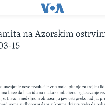
amita na Azorskim ostrvim
03-15
za usvajanje nove rezolucije vrlo mala, pitanje za trojicu li
ima biæe da li da idu na makar simbolièno izglasavanje rezo
nje. U svom nedeljnom obraæanju javnosti preko radija, p
 pred nama sudbonosni dani, u kojima države treba da poka