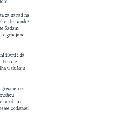
ilom.“
eta za napad na
ke i britanske
 se Sadam
aèke gradjane
i životi i da
. Postoje
iha u sluèaju
ngresmen iz
uænošæu
 rekao da æe
 neæe podstaæi