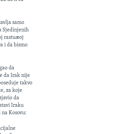
tavlja samo
u Sjedinjenih
oj rastuæoj
ra i da bismo
ogao da
 da Irak nije
poseduje takvo
e, za koje
zjavio da
stavi Iraku
i na Kosovu:
cijalne