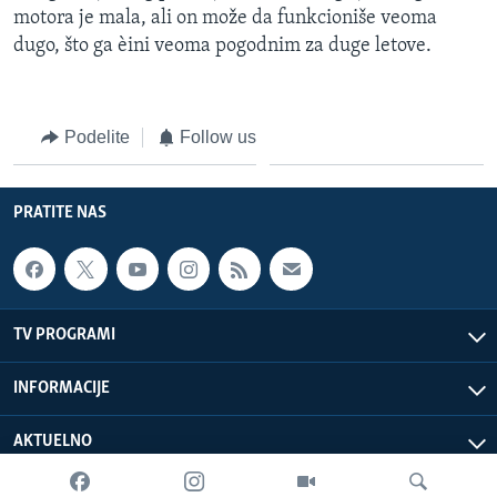
motora je mala, ali on može da funkcioniše veoma
dugo, što ga èini veoma pogodnim za duge letove.
Podelite
Follow us
PRATITE NAS
TV PROGRAMI
INFORMACIJE
AKTUELNO