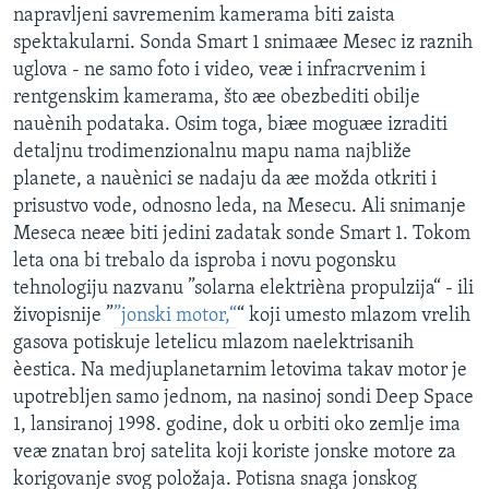
napravljeni savremenim kamerama biti zaista
SPORT
spektakularni. Sonda Smart 1 snimaæe Mesec iz raznih
INTERVJU
uglova - ne samo foto i video, veæ i infracrvenim i
rentgenskim kamerama, što æe obezbediti obilje
nauènih podataka. Osim toga, biæe moguæe izraditi
detaljnu trodimenzionalnu mapu nama najbliže
planete, a nauènici se nadaju da æe možda otkriti i
prisustvo vode, odnosno leda, na Mesecu. Ali snimanje
Meseca neæe biti jedini zadatak sonde Smart 1. Tokom
leta ona bi trebalo da isproba i novu pogonsku
tehnologiju nazvanu ”solarna elektrièna propulzija“ - ili
živopisnije ”
”jonski motor,“
“ koji umesto mlazom vrelih
gasova potiskuje letelicu mlazom naelektrisanih
èestica. Na medjuplanetarnim letovima takav motor je
upotrebljen samo jednom, na nasinoj sondi Deep Space
1, lansiranoj 1998. godine, dok u orbiti oko zemlje ima
veæ znatan broj satelita koji koriste jonske motore za
korigovanje svog položaja. Potisna snaga jonskog