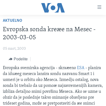
Linkovi
Idi
na
AKTUELNO
glavni
NASLOVNA
sadržaj
Evropska sonda kreæe na Mesec -
RUBRIKE
Idi
2003-03-05
na
TV PROGRAM
AMERIKA
glavnu
05 mart, 2003
BALKAN
OTVORENI STUDIO
navigaciju
Learning English
Idi
Podelite
GLOBALNE TEME
IZ AMERIKE
na
PRATITE NAS
Evropska svemirska agencija - skraæeno
ESA
- planira
EKONOMIJA
pretragu
da iduæeg meseca lansira sondu nazvanu Smart 1 i
NAUKA I TEHNOLOGIJA
usmeri je u orbitu oko Meseca. Izmedju ostalog, nova
MEDICINA
sonda bi trebalo da uz pomoæ najsavremenijih kamera,
Jezici
izbliza detaljno snimi površinu Meseca. Ako se uzme u
KULTURA
obzir da je poslednje takvo snimanje obavljeno pre
DRUŠTVO
trideset godina, može se pretpostaviti da æe snimci