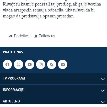
Kuvajt su kasnije podržali taj predlog, ali ga je veæina
vlada araspskih zemalja odbacila, ukazujuæi da bi
mogao da predstavlja opasan presedan.
Podelite
Follow us
PRATITE NAS
TV PROGRAMI
INFORMACIJE
AKTUELNO