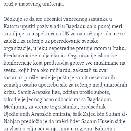
oružja masovnog uništenja.
SPORT
INTERVJU
Oèekuje se da æe uèesnici vanrednog sastanka u
Kataru uputiti poziv vladi u Bagdadu da u punoj meri
saradjuje sa inspektorima UN za naoružanje i da æe se
založiti za rešenje uz posredovanje svetske
organizacije, u jeku neposredne pretnje ratom u Iraku.
Predstavnici zemalja èlanica Organizacije islamske
konferencije koja predstavlja gotovo sve muslimane na
svetu, kojih ima oko milijardu, zakazali su ovaj
sastanak prošle nedelje pošto je samit nesvrstanih
zemalja osudio upotrebu sile za rešenje medjunarodnih
kriza. Samit Arapske lige, održan prošle subote,
takodje je jednoglasno odbacio rat sa Bagdadom.
Medjutim, za vreme tog sastanka, predsednik
Ujedinjenih Arapskih emirata, šeik Zajed bin Sultan al-
Nahjan predložio je da iraèki lider Sadam Husein sidje
sa vlasti u cilju oèuvanja mira u regionu. Bahrein i