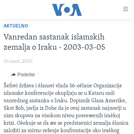
Linkovi
Idi
na
AKTUELNO
glavni
NASLOVNA
sadržaj
Vanredan sastanak islamskih
RUBRIKE
Idi
zemalja o Iraku - 2003-03-05
na
TV PROGRAM
AMERIKA
glavnu
05 mart, 2003
BALKAN
OTVORENI STUDIO
navigaciju
Learning English
Idi
Podelite
GLOBALNE TEME
IZ AMERIKE
na
PRATITE NAS
Šefovi država i èlanovi vlada 56-oèlane Organizacije
EKONOMIJA
pretragu
islamske konferencije okupljaju se u Kataru radi
NAUKA I TEHNOLOGIJA
vanrednog sastanka o Iraku. Dopisnik Glasa Amerike,
MEDICINA
Skot Bob, javlja iz Dohe da je ovaj sastanak najnoviji u
Jezici
nizu skupova na visokom nivou posveæenih iraèkoj
KULTURA
krizi. Oèekuje se da æe se predstavnici zemalja èlanica
DRUŠTVO
založiti za mirno rešenje konfrontacije oko iraèkog