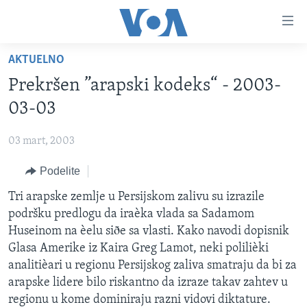
Linkovi
Idi
na
AKTUELNO
glavni
NASLOVNA
sadržaj
Prekršen ”arapski kodeks“ - 2003-
RUBRIKE
Idi
03-03
na
TV PROGRAM
AMERIKA
glavnu
03 mart, 2003
BALKAN
OTVORENI STUDIO
navigaciju
Learning English
Idi
Podelite
GLOBALNE TEME
IZ AMERIKE
na
PRATITE NAS
Tri arapske zemlje u Persijskom zalivu su izrazile
EKONOMIJA
pretragu
podršku predlogu da iraèka vlada sa Sadamom
NAUKA I TEHNOLOGIJA
Huseinom na èelu siðe sa vlasti. Kako navodi dopisnik
MEDICINA
Glasa Amerike iz Kaira Greg Lamot, neki polilièki
Jezici
analitièari u regionu Persijskog zaliva smatraju da bi za
KULTURA
arapske lidere bilo riskantno da izraze takav zahtev u
DRUŠTVO
regionu u kome dominiraju razni vidovi diktature.