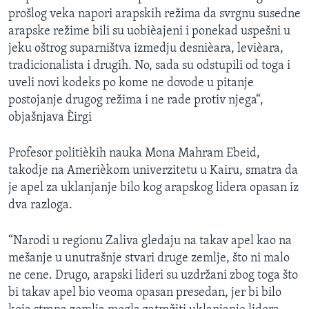
prošlog veka napori arapskih režima da svrgnu susedne
arapske režime bili su uobièajeni i ponekad uspešni u
jeku oštrog suparništva izmedju desnièara, levièara,
tradicionalista i drugih. No, sada su odstupili od toga i
uveli novi kodeks po kome ne dovode u pitanje
postojanje drugog režima i ne rade protiv njega“,
objašnjava Èirgi
Profesor politièkih nauka Mona Mahram Ebeid,
takodje na Amerièkom univerzitetu u Kairu, smatra da
je apel za uklanjanje bilo kog arapskog lidera opasan iz
dva razloga.
“Narodi u regionu Zaliva gledaju na takav apel kao na
mešanje u unutrašnje stvari druge zemlje, što ni malo
ne cene. Drugo, arapski lideri su uzdržani zbog toga što
bi takav apel bio veoma opasan presedan, jer bi bilo