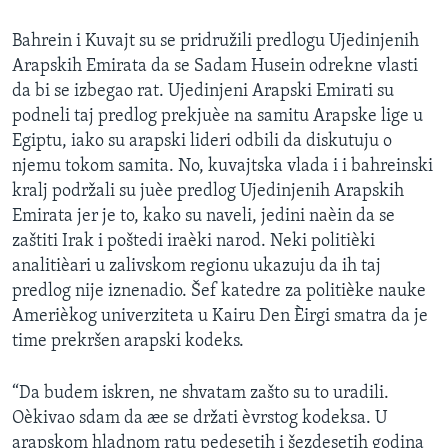
SPORT
Bahrein i Kuvajt su se pridružili predlogu Ujedinjenih
INTERVJU
Arapskih Emirata da se Sadam Husein odrekne vlasti
da bi se izbegao rat. Ujedinjeni Arapski Emirati su
podneli taj predlog prekjuèe na samitu Arapske lige u
Egiptu, iako su arapski lideri odbili da diskutuju o
njemu tokom samita. No, kuvajtska vlada i i bahreinski
kralj podržali su juèe predlog Ujedinjenih Arapskih
Emirata jer je to, kako su naveli, jedini naèin da se
zaštiti Irak i poštedi iraèki narod. Neki politièki
analitièari u zalivskom regionu ukazuju da ih taj
predlog nije iznenadio. Šef katedre za politièke nauke
Amerièkog univerziteta u Kairu Den Èirgi smatra da je
time prekršen arapski kodeks.
“Da budem iskren, ne shvatam zašto su to uradili.
Oèkivao sdam da æe se držati èvrstog kodeksa. U
arapskom hladnom ratu pedesetih i šezdesetih godina