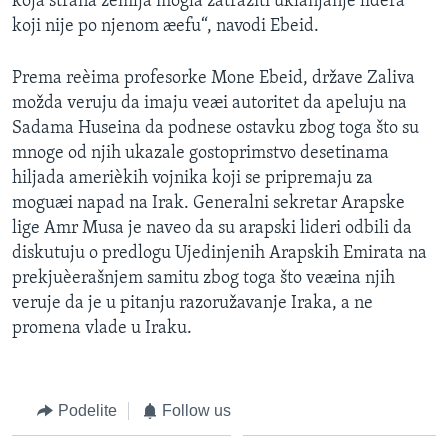
koja strana zemlja mogla zatražiti uklanjanje lidera
koji nije po njenom æefu“, navodi Ebeid.
Prema reèima profesorke Mone Ebeid, države Zaliva
možda veruju da imaju veæi autoritet da apeluju na
Sadama Huseina da podnese ostavku zbog toga što su
mnoge od njih ukazale gostoprimstvo desetinama
hiljada amerièkih vojnika koji se pripremaju za
moguæi napad na Irak. Generalni sekretar Arapske
lige Amr Musa je naveo da su arapski lideri odbili da
diskutuju o predlogu Ujedinjenih Arapskih Emirata na
prekjuèerašnjem samitu zbog toga što veæina njih
veruje da je u pitanju razoružavanje Iraka, a ne
promena vlade u Iraku.
Podelite
Follow us