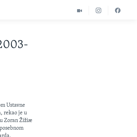
 2003-
lom Ustavne
, rekao je u
ju Zoran Žižiæ
se posebnom
arda.