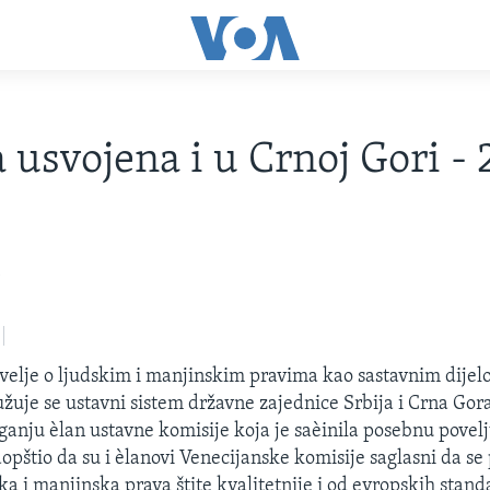
a usvojena i u Crnoj Gori -
3
elje o ljudskim i manjinskim pravima kao sastavnim dije
užuje se ustavni sistem državne zajednice Srbija i Crna Gora
anju èlan ustavne komisije koja je saèinila posebnu povel
aopštio da su i èlanovi Venecijanske komisije saglasni da 
ka i manjinska prava štite kvalitetnije i od evropskih stand