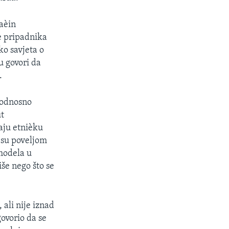
naèin
e pripadnika
ko savjeta o
u govori da
.
 odnosno
ut
aju etnièku
 su poveljom
modela u
iše nego što se
ali nije iznad
ovorio da se