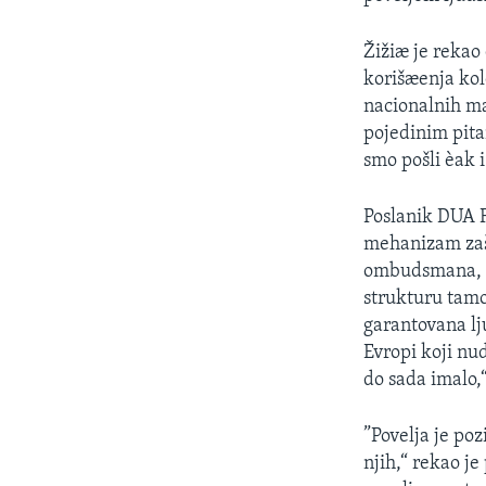
SPORT
INTERVJU
Žižiæ je rekao
korišæenja kol
nacionalnih ma
pojedinim pita
smo pošli èak
Poslanik DUA F
mehanizam zašt
ombudsmana, ka
strukturu tamo
garantovana lj
Evropi koji nud
do sada imalo,
”Povelja je po
njih,“ rekao j