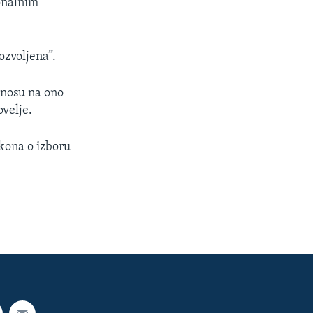
onalnim
ozvoljena”.
dnosu na ono
ovelje.
kona o izboru