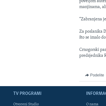
poveljom auten
manjinama, ali
“Zabranjena je
Za poslanika D
što se imalo do
Crnogorski par
predsjednika 
Podelite
TV PROGRAMI
INFORMAC
Otvoreni Studio
O nama