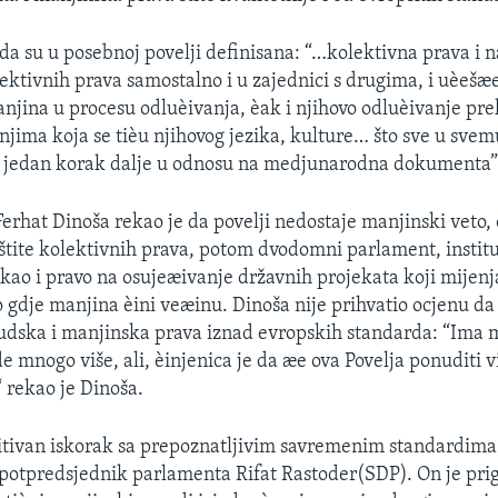
 da su u posebnoj povelji definisana: “…kolektivna prava i 
ektivnih prava samostalno i u zajednici s drugima, i uèešæ
njina u procesu odluèivanja, èak i njihovo odluèivanje pre
njima koja se tièu njihovog jezika, kulture… što sve u svem
 i jedan korak dalje u odnosu na medjunarodna dokumenta”
erhat Dinoša rekao je da povelji nedostaje manjinski veto,
ite kolektivnih prava, potom dvodomni parlament, instit
o i pravo na osujeæivanje državnih projekata koji mijenj
 gdje manjina èini veæinu. Dinoša nije prihvatio ocjenu da
udska i manjinska prava iznad evropskih standarda: “Ima 
e mnogo više, ali, èinjenica je da æe ova Povelja ponuditi v
“ rekao je Dinoša.
zitivan iskorak sa prepoznatljivim savremenim standardima, 
e potpredsjednik parlamenta Rifat Rastoder(SDP). On je prig