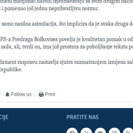
tièni manjinski narodi izjednaèavaju sa svim drugim naci
 i pomenuo još jednu neprihvatljivu normu:
 samo nasilna asimilacija, što implicira da je svaka druga d
PS-a Predraga Boškoviæa povelja je kvalitetan pomak u o
 sada, ali, tvrdi on, ima još prostora za poboljšanje teksta p
lament raspravu nastavlja sjutra razmatranjem izmjena za
Republike.
Follow us
Print
IJE
PRATITE NAS