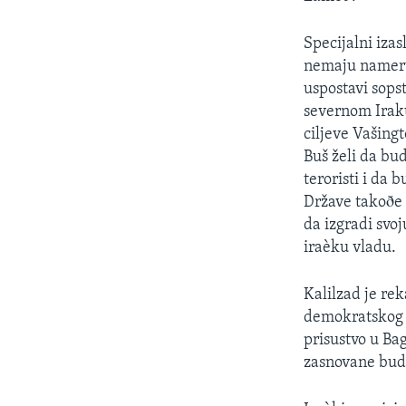
SPORT
INTERVJU
Specijalni iza
nemaju nameru 
uspostavi sops
severnom Iraku
ciljeve Vašing
Buš želi da bu
teroristi i da
Države takoðe 
da izgradi svo
iraèku vladu.
Kalilzad je re
demokratskog I
prisustvo u Ba
zasnovane bud