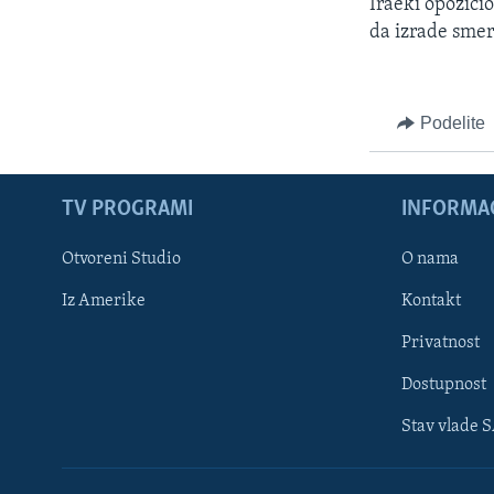
Iraèki opozici
da izrade smer
Podelite
TV PROGRAMI
INFORMAC
Otvoreni Studio
O nama
Iz Amerike
Kontakt
Privatnost
Dostupnost
Stav vlade 
Learning English