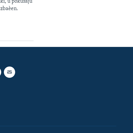
aki, u pokušaju
 zbaèen.