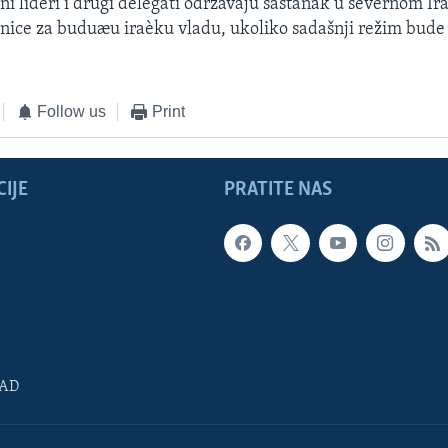
oni lideri i drugi delegati održavaju sastanak u severnom Ir
nice za buduæu iraèku vladu, ukoliko sadašnji režim bude
Follow us
Print
IJE
PRATITE NAS
SAD