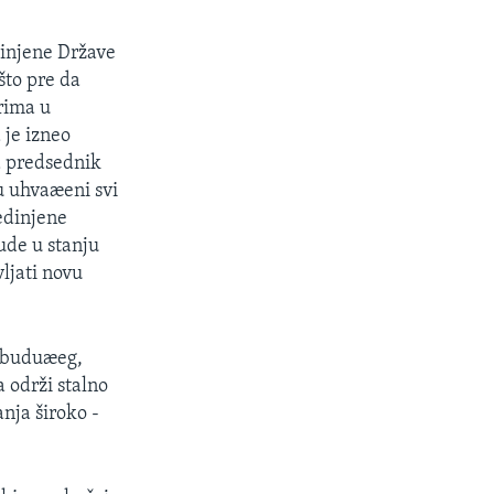
dinjene Države
što pre da
rima u
 je izneo
a predsednik
u uhvaæeni svi
edinjene
ude u stanju
ljati novu
i buduæeg,
 održi stalno
nja široko -