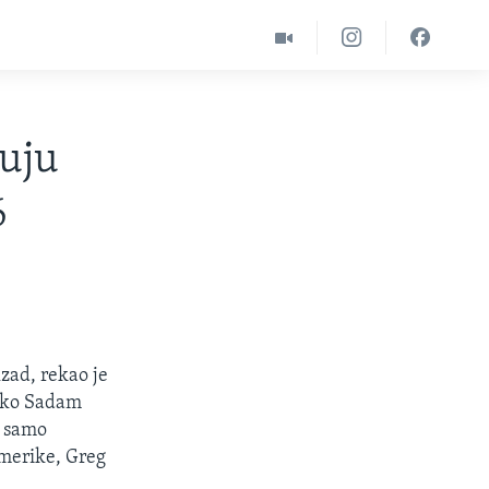
uju
6
zad, rekao je
liko Sadam
i samo
Amerike, Greg