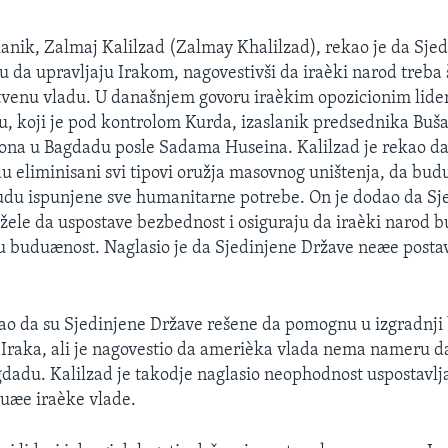
slanik, Zalmaj Kalilzad (Zalmay Khalilzad), rekao je da Sje
da upravljaju Irakom, nagovestivši da iraèki narod treba 
tvenu vladu. U današnjem govoru iraèkim opozicionim lide
, koji je pod kontrolom Kurda, izaslanik predsednika Buša
tona u Bagdadu posle Sadama Huseina. Kalilzad je rekao d
du eliminisani svi tipovi oružja masovnog uništenja, da bud
 budu ispunjene sve humanitarne potrebe. On je dodao da Sj
žele da uspostave bezbednost i osiguraju da iraèki narod b
ju buduænost. Naglasio je da Sjedinjene Države neæe postav
kao da su Sjedinjene Države rešene da pomognu u izgradnj
raka, ali je nagovestio da amerièka vlada nema nameru da
gdadu. Kalilzad je takodje naglasio neophodnost uspostavlja
uæe iraèke vlade.