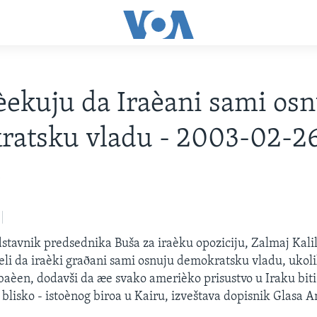
ekuju da Iraèani sami osn
ratsku vladu - 2003-02-2
3
dstavnik predsednika Buša za iraèku opoziciju, Zalmaj Kalil
eli da iraèki graðani sami osnuju demokratsku vladu, uko
aèen, dodavši da æe svako amerièko prisustvo u Iraku bit
 blisko - istoènog biroa u Kairu, izveštava dopisnik Glasa 