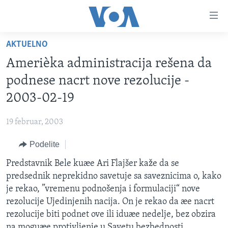
Linkovi
Idi
na
AKTUELNO
glavni
NASLOVNA
sadržaj
Amerièka administracija rešena da
RUBRIKE
Idi
podnese nacrt nove rezolucije -
na
TV PROGRAM
AMERIKA
2003-02-19
glavnu
BALKAN
OTVORENI STUDIO
navigaciju
Learning English
19 februar, 2003
Idi
GLOBALNE TEME
IZ AMERIKE
na
Podelite
PRATITE NAS
EKONOMIJA
pretragu
Predstavnik Bele kuæe Ari Flajšer kaže da se
NAUKA I TEHNOLOGIJA
predsednik neprekidno savetuje sa saveznicima o, kako
MEDICINA
je rekao, ”vremenu podnošenja i formulaciji“ nove
Jezici
rezolucije Ujedinjenih nacija. On je rekao da æe nacrt
KULTURA
rezolucije biti podnet ove ili iduæe nedelje, bez obzira
DRUŠTVO
na moguæe protivljenje u Savetu bezbednosti.