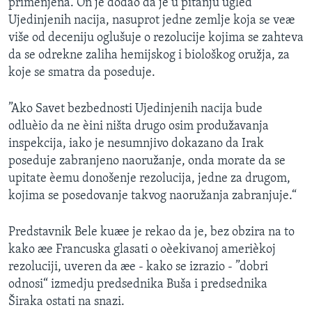
primenjena. On je dodao da je u pitanju ugled
Ujedinjenih nacija, nasuprot jedne zemlje koja se veæ
više od deceniju oglušuje o rezolucije kojima se zahteva
da se odrekne zaliha hemijskog i biološkog oružja, za
koje se smatra da poseduje.
”Ako Savet bezbednosti Ujedinjenih nacija bude
odluèio da ne èini ništa drugo osim produžavanja
inspekcija, iako je nesumnjivo dokazano da Irak
poseduje zabranjeno naoružanje, onda morate da se
upitate èemu donošenje rezolucija, jedne za drugom,
kojima se posedovanje takvog naoružanja zabranjuje.“
Predstavnik Bele kuæe je rekao da je, bez obzira na to
kako æe Francuska glasati o oèekivanoj amerièkoj
rezoluciji, uveren da æe - kako se izrazio - ”dobri
odnosi“ izmedju predsednika Buša i predsednika
Širaka ostati na snazi.