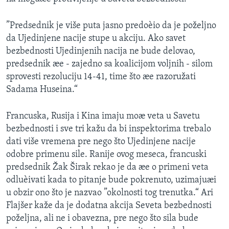
SPORT
”Predsednik je više puta jasno predoèio da je poželjno
INTERVJU
da Ujedinjene nacije stupe u akciju. Ako savet
bezbednosti Ujedinjenih nacija ne bude delovao,
predsednik æe - zajedno sa koalicijom voljnih - silom
sprovesti rezoluciju 14-41, time što æe razoružati
Sadama Huseina.“
Francuska, Rusija i Kina imaju moæ veta u Savetu
bezbednosti i sve tri kažu da bi inspektorima trebalo
dati više vremena pre nego što Ujedinjene nacije
odobre primenu sile. Ranije ovog meseca, francuski
predsednik Žak Širak rekao je da æe o primeni veta
odluèivati kada to pitanje bude pokrenuto, uzimajuæi
u obzir ono što je nazvao ”okolnosti tog trenutka.“ Ari
Flajšer kaže da je dodatna akcija Seveta bezbednosti
poželjna, ali ne i obavezna, pre nego što sila bude