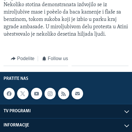
Nekoliko stotina demonstranata izdvojilo se iz
miroljubive mase i poèelo da baca kamenje i flaše sa
benzinom, tokom sukoba koji je izbio u parku kraj
zgrade ambasade. U miroljubivom delu protesta u Atini
uèestvovalo je nekoliko desetina hiljada ljudi.
Podelite
Follow us
PRATITE NAS
TV PROGRAMI
INFORMACIJE