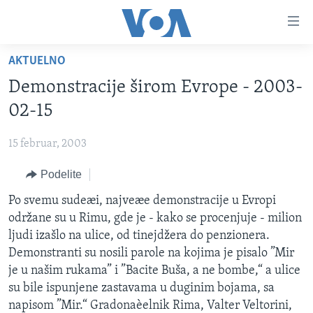
Linkovi
Idi
na
AKTUELNO
glavni
NASLOVNA
sadržaj
Demonstracije širom Evrope - 2003-
RUBRIKE
Idi
02-15
na
TV PROGRAM
AMERIKA
glavnu
15 februar, 2003
BALKAN
OTVORENI STUDIO
navigaciju
Learning English
Idi
Podelite
GLOBALNE TEME
IZ AMERIKE
na
PRATITE NAS
Po svemu sudeæi, najveæe demonstracije u Evropi
EKONOMIJA
pretragu
održane su u Rimu, gde je - kako se procenjuje - milion
NAUKA I TEHNOLOGIJA
ljudi izašlo na ulice, od tinejdžera do penzionera.
MEDICINA
Demonstranti su nosili parole na kojima je pisalo ”Mir
Jezici
je u našim rukama” i ”Bacite Buša, a ne bombe,“ a ulice
KULTURA
su bile ispunjene zastavama u duginim bojama, sa
DRUŠTVO
napisom ”Mir.“ Gradonaèelnik Rima, Valter Veltorini,