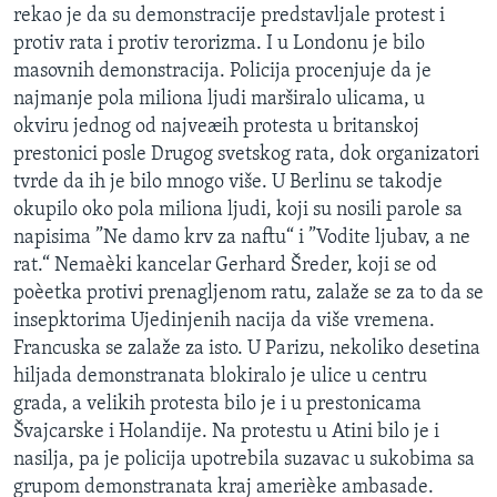
rekao je da su demonstracije predstavljale protest i
SPORT
protiv rata i protiv terorizma. I u Londonu je bilo
INTERVJU
masovnih demonstracija. Policija procenjuje da je
najmanje pola miliona ljudi marširalo ulicama, u
okviru jednog od najveæih protesta u britanskoj
prestonici posle Drugog svetskog rata, dok organizatori
tvrde da ih je bilo mnogo više. U Berlinu se takodje
okupilo oko pola miliona ljudi, koji su nosili parole sa
napisima ”Ne damo krv za naftu“ i ”Vodite ljubav, a ne
rat.“ Nemaèki kancelar Gerhard Šreder, koji se od
poèetka protivi prenagljenom ratu, zalaže se za to da se
insepktorima Ujedinjenih nacija da više vremena.
Francuska se zalaže za isto. U Parizu, nekoliko desetina
hiljada demonstranata blokiralo je ulice u centru
grada, a velikih protesta bilo je i u prestonicama
Švajcarske i Holandije. Na protestu u Atini bilo je i
nasilja, pa je policija upotrebila suzavac u sukobima sa
grupom demonstranata kraj amerièke ambasade.