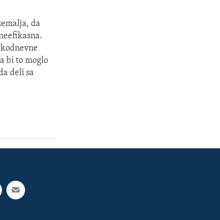
zemalja, da
 neefikasna.
vakodnevne
da bi to moglo
da deli sa