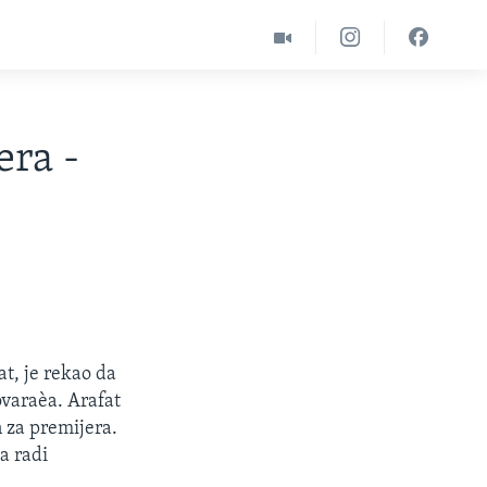
era -
at, je rekao da
varaèa. Arafat
 za premijera.
a radi