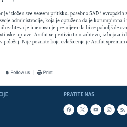
der je izložen sve veæem pritisku, posebno SAD i evropskih 
 svoje administracije, koja je optužena da je korumpirana i
nih zahteva je imenovanje premijera da bi se poboljšale s
stinske uprave. Arafat se protivio tom zahtevu, iz bojazni 
ov položaj. Nije poznato koja ovlašæenja je Arafat spreman 
Follow us
Print
IJE
PRATITE NAS