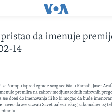
 pristao da imenuje premij
02-14
i za štampu ispred zgrade svog sedišta u Ramali, Jaser Araf
 imenuje premijra na zahtev medjunarodnih mirovnih prego
a æe doæi do imenovanja ili ko bi mogao da bude imenovan
e naveo da æe sazvati Savet palestinskog zakonodavnog tel
 pitanju.