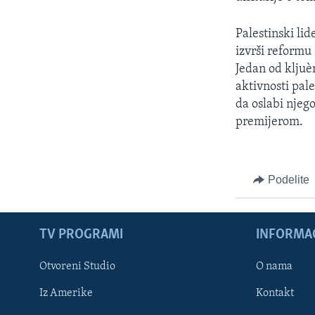
SPORT
INTERVJU
Palestinski li
izvrši reformu
Jedan od kljuè
aktivnosti pale
da oslabi njeg
premijerom.
Podelite
TV PROGRAMI
INFORMAC
Otvoreni Studio
O nama
Iz Amerike
Kontakt