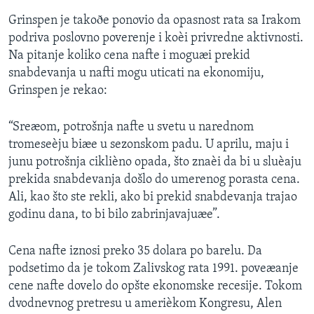
Grinspen je takoðe ponovio da opasnost rata sa Irakom
podriva poslovno poverenje i koèi privredne aktivnosti.
Na pitanje koliko cena nafte i moguæi prekid
snabdevanja u nafti mogu uticati na ekonomiju,
Grinspen je rekao:
“Sreæom, potrošnja nafte u svetu u narednom
tromeseèju biæe u sezonskom padu. U aprilu, maju i
junu potrošnja ciklièno opada, što znaèi da bi u sluèaju
prekida snabdevanja došlo do umerenog porasta cena.
Ali, kao što ste rekli, ako bi prekid snabdevanja trajao
godinu dana, to bi bilo zabrinjavajuæe”.
Cena nafte iznosi preko 35 dolara po barelu. Da
podsetimo da je tokom Zalivskog rata 1991. poveæanje
cene nafte dovelo do opšte ekonomske recesije. Tokom
dvodnevnog pretresu u amerièkom Kongresu, Alen