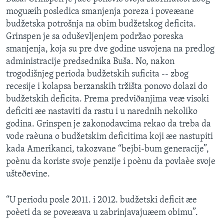
SPORT
moguæih posledica smanjenja poreza i poveæane
budžetska potrošnja na obim budžetskog deficita.
INTERVJU
Grinspen je sa oduševljenjem podržao poreska
smanjenja, koja su pre dve godine usvojena na predlog
administracije predsednika Buša. No, nakon
trogodišnjeg perioda budžetskih suficita -- zbog
recesije i kolapsa berzanskih tržišta ponovo dolazi do
budžetskih deficita. Prema predviðanjima veæ visoki
deficiti æe nastaviti da rastu i u narednih nekoliko
godina. Grinspen je zakonodavcima rekao da treba da
vode raèuna o budžetskim deficitima koji æe nastupiti
kada Amerikanci, takozvane “bejbi-bum generacije”,
poènu da koriste svoje penzije i poènu da povlaèe svoje
ušteðevine.
“U periodu posle 2011. i 2012. budžetski deficit æe
poèeti da se poveæava u zabrinjavajuæem obimu”.