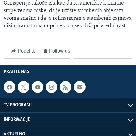
Grinspen je takoðe istakao da su amerièke kamatne
stope veoma niske, da je tržište stambenih objekata
veoma snažno i da je refinansiranje stambenih zajmova
nižim kamatama doprinelo da se održi privredni rast.
Podelite
Follow us
PRATITE NAS
TV PROGRAMI
INFORMACIJE
AKTUELNO