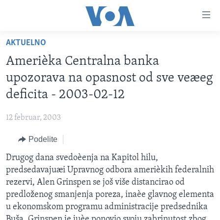
Linkovi
Idi
na
AKTUELNO
glavni
NASLOVNA
sadržaj
Amerièka Centralna banka
RUBRIKE
Idi
upozorava na opasnost od sve veæeg
na
TV PROGRAM
AMERIKA
deficita - 2003-02-12
glavnu
BALKAN
OTVORENI STUDIO
navigaciju
Learning English
12 februar, 2003
Idi
GLOBALNE TEME
IZ AMERIKE
na
Podelite
PRATITE NAS
EKONOMIJA
pretragu
Drugog dana svedoèenja na Kapitol hilu,
NAUKA I TEHNOLOGIJA
predsedavajuæi Upravnog odbora amerièkih federalnih
MEDICINA
rezervi, Alen Grinspen se još više distancirao od
Jezici
predloženog smanjenja poreza, inaèe glavnog elementa
KULTURA
u ekonomskom programu administracije predsednika
DRUŠTVO
Buša. Grinspen je juèe ponovio svoju zabrinutost zbog