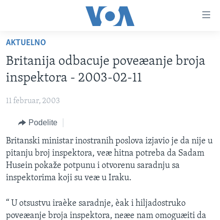
Linkovi
Idi
na
AKTUELNO
glavni
NASLOVNA
sadržaj
Britanija odbacuje poveæanje broja
RUBRIKE
Idi
inspektora - 2003-02-11
na
TV PROGRAM
AMERIKA
glavnu
11 februar, 2003
BALKAN
OTVORENI STUDIO
navigaciju
Learning English
Idi
Podelite
GLOBALNE TEME
IZ AMERIKE
na
PRATITE NAS
Britanski ministar inostranih poslova izjavio je da nije u
EKONOMIJA
pretragu
pitanju broj inspektora, veæ hitna potreba da Sadam
NAUKA I TEHNOLOGIJA
Husein pokaže potpunu i otvorenu saradnju sa
MEDICINA
inspektorima koji su veæ u Iraku.
Jezici
KULTURA
“ U otsustvu iraèke saradnje, èak i hiljadostruko
DRUŠTVO
poveæanje broja inspektora, neæe nam omoguæiti da