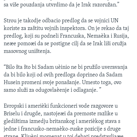
sa više pouzdanja utvrdimo da je Irak razoružan.”
SPORT
INTERVJU
Strou je takodje odbacio predlog da se vojnici UN
koriste za zaštitu vojnih inspektora. On je rekao da taj
predlog, koji su podneli Francuska, Nemaèka i Rusija,
neæe pomoæi da se postigne cilj da se Irak liši oružja
masovnog uništenja.
“Bilo šta što bi Sadam uèinio ne bi pružilo uveravanja
da bi bilo koji od ovih predloga doprineo da Sadam
Husein promeni svoje ponašanje. Umesto toga, ovo
samo služi za odugovlaèenje i odlaganje. ”
Evropski i amerièki funkcioneri vode razgovore u
Briselu i drugde, nastojeæi da premoste razlike u
gledištima izmedju britanskog i amerièkog stava s
jedne i francusko-nemaèko-ruske pozicije s druge
strane. Kljuèni momenat u toj debati predstavljaæe