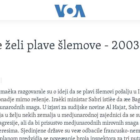
e želi plave šlemove - 200
maèka razgovarale su o ideji da se plavi šlemovi pošalju u 
onadje mirno rešenje. Iraèki ministar Sabri istièe da æe Ba
unarodnih snaga. U izjavi za sudijske novine Al Hajat, Sabri
a u želju nekih zemalja u medjunarodnoj zajednici da se s
 agresije, ali da bi prisustvo medjunarodnih mirovnih snaga
eresima. Sjedinjene države su veæ odbacile francusko-nem
 planom predvidja se poveæanje broja inspektora za tri put