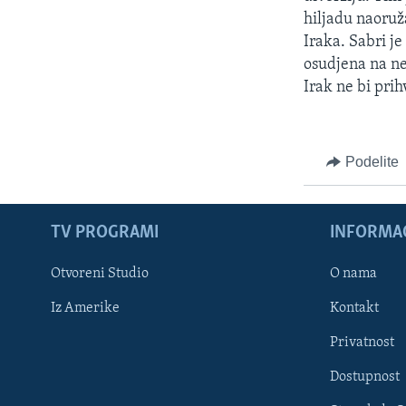
SPORT
hiljadu naoruž
INTERVJU
Iraka. Sabri j
osudjena na ne
Irak ne bi prih
Podelite
TV PROGRAMI
INFORMAC
Otvoreni Studio
O nama
Iz Amerike
Kontakt
Privatnost
Dostupnost