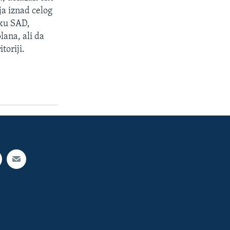
ja iznad celog
šku SAD,
lana, ali da
toriji.