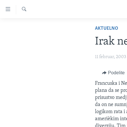
Linkovi
Idi
na
Pretraga
NASLOVNA
glavni
AKTUELNO
sadržaj
RUBRIKE
Irak n
Idi
TV PROGRAM
AMERIKA
na
glavnu
BALKAN
OTVORENI STUDIO
11 februar, 2003
navigaciju
GLOBALNE TEME
IZ AMERIKE
Idi
Podelite
na
EKONOMIJA
Francuska i Ne
pretragu
NAUKA I TEHNOLOGIJA
plana da se pr
MEDICINA
prisustvo medj
da on ne sumnj
KULTURA
logikom rata i
DRUŠTVO
amerièkim int
diverziju. Tim