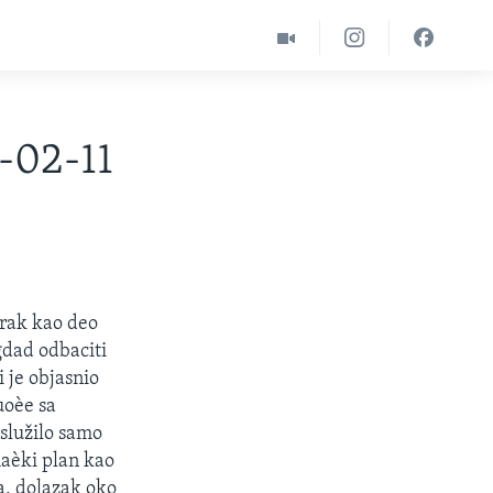
3-02-11
Irak kao deo
gdad odbaciti
 je objasnio
uoèe sa
 služilo samo
aèki plan kao
a, dolazak oko