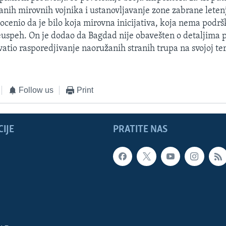
anih mirovnih vojnika i ustanovljavanje zone zabrane leten
e ocenio da je bilo koja mirovna inicijativa, koja nema podr
uspeh. On je dodao da Bagdad nije obavešten o detaljima p
vatio rasporedjivanje naoružanih stranih trupa na svojoj teri
Follow us
Print
IJE
PRATITE NAS