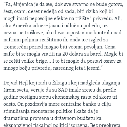
”Pa, èinjenica je da æe, dok sve stvarno ne bude gotovo,
SPORT
šest, osam, deset nedelja od sada, biti rizika koji bi
INTERVJU
mogli imati nepovoljne efekte na tržište i privredu. Ali,
ako Amerika odnese jasnu i odluènu pobedu, uz
neznatne troškove, ako brzo uspostavimo kontrolu nad
naftnim poljima i zaštitimo ih, onda æe izgled za
tromeseèni period mogao biti veoma povoljan. Cena
nafte bi se mogla vratiti na 20 dolara za barel. Mogle bi
se rešiti velike brige... I to bi moglo da postavi osnov za
mnogo bolju privredu, narednog leta i jeseni.“
Dejvid Hejl koji radi u Èikagu i koji nadgleda ulaganja
širom sveta, veruje da su SAD imale sreæu da prošle
godine postignu stopu ekonomskog rasta od skoro tri
odsto. On pozdravlja mere centralne banke u cilju
stimulisanja monetarne politike i kaže da je
dramatièna promena u državnom budžetu ka
ekspanzivnoj fiskalnoj politici ispravna. Bez preokreta