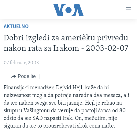
Linkovi
Idi
na
AKTUELNO
glavni
NASLOVNA
sadržaj
Dobri izgledi za amerièku privredu
RUBRIKE
Idi
nakon rata sa Irakom - 2003-02-07
na
TV PROGRAM
AMERIKA
glavnu
07 februar, 2003
BALKAN
OTVORENI STUDIO
navigaciju
Learning English
Idi
Podelite
GLOBALNE TEME
IZ AMERIKE
na
PRATITE NAS
Finansijski menadžer, Dejvid Hejl, kaže da bi
EKONOMIJA
pretragu
neizvesnost mogla da potraje naredna dva meseca, ali
NAUKA I TEHNOLOGIJA
da æe nakon svega sve biti jasnije. Hejl je rekao na
MEDICINA
skupu u Vašingtonu da veruje da postoji šansa od 80
Jezici
odsto da æe SAD napasti Irak. On, meðutim, nije
KULTURA
siguran da æe to prouzrokovati skok cena nafte.
DRUŠTVO