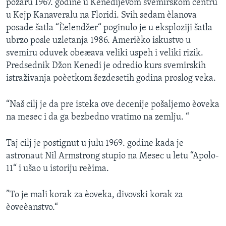
požaru 1967. godine u Kenedijevom svemirskom centru
u Kejp Kanaveralu na Floridi. Svih sedam èlanova
posade šatla “Èelendžer“ poginulo je u eksploziji šatla
ubrzo posle uzletanja 1986. Amerièko iskustvo u
svemiru oduvek obeæava veliki uspeh i veliki rizik.
Predsednik Džon Kenedi je odredio kurs svemirskih
istraživanja poèetkom šezdesetih godina proslog veka.
“Naš cilj je da pre isteka ove decenije pošaljemo èoveka
na mesec i da ga bezbedno vratimo na zemlju. “
Taj cilj je postignut u julu 1969. godine kada je
astronaut Nil Armstrong stupio na Mesec u letu “Apolo-
11“ i ušao u istoriju reèima.
”To je mali korak za èoveka, divovski korak za
èoveèanstvo.“