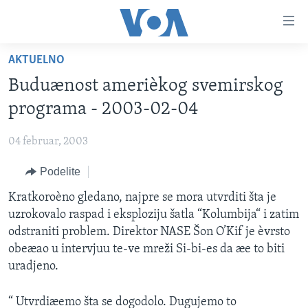
Linkovi
Idi
na
AKTUELNO
glavni
NASLOVNA
sadržaj
Buduænost amerièkog svemirskog
RUBRIKE
Idi
programa - 2003-02-04
na
TV PROGRAM
AMERIKA
glavnu
04 februar, 2003
BALKAN
OTVORENI STUDIO
navigaciju
Learning English
Idi
Podelite
GLOBALNE TEME
IZ AMERIKE
na
PRATITE NAS
Kratkoroèno gledano, najpre se mora utvrditi šta je
EKONOMIJA
pretragu
uzrokovalo raspad i eksploziju šatla “Kolumbija“ i zatim
NAUKA I TEHNOLOGIJA
odstraniti problem. Direktor NASE Šon O’Kif je èvrsto
MEDICINA
obeæao u intervjuu te-ve mreži Si-bi-es da æe to biti
Jezici
uradjeno.
KULTURA
DRUŠTVO
“ Utvrdiæemo šta se dogodolo. Dugujemo to