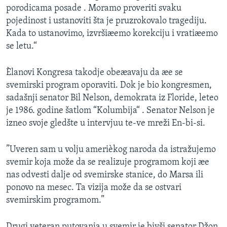
porodicama posade . Moramo proveriti svaku
SPORT
pojedinost i ustanoviti šta je pruzrokovalo tragediju.
INTERVJU
Kada to ustanovimo, izvršiæemo korekciju i vratiæemo
se letu.“
Èlanovi Kongresa takodje obeæavaju da æe se
svemirski program oporaviti. Dok je bio kongresmen,
sadašnji senator Bil Nelson, demokrata iz Floride, leteo
je 1986. godine šatlom “Kolumbija“ . Senator Nelson je
izneo svoje gledšte u intervjuu te-ve mreži En-bi-si.
”Uveren sam u volju amerièkog naroda da istražujemo
svemir koja može da se realizuje programom koji æe
nas odvesti dalje od svemirske stanice, do Marsa ili
ponovo na mesec. Ta vizija može da se ostvari
svemirskim programom.”
Drugi veteran putovanja u svemir je bivši senator Džon