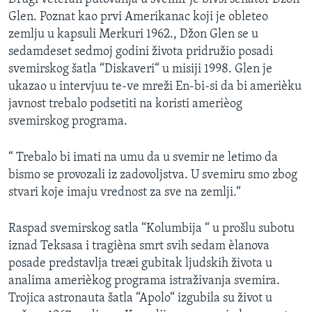
Glen. Poznat kao prvi Amerikanac koji je obleteo
zemlju u kapsuli Merkuri 1962., Džon Glen se u
sedamdeset sedmoj godini života pridružio posadi
svemirskog šatla “Diskaveri“ u misiji 1998. Glen je
ukazao u intervjuu te-ve mreži En-bi-si da bi amerièku
javnost trebalo podsetiti na koristi amerièog
svemirskog programa.
“ Trebalo bi imati na umu da u svemir ne letimo da
bismo se provozali iz zadovoljstva. U svemiru smo zbog
stvari koje imaju vrednost za sve na zemlji.“
Raspad svemirskog satla “Kolumbija “ u prošlu subotu
iznad Teksasa i tragièna smrt svih sedam èlanova
posade predstavlja treæi gubitak ljudskih života u
analima amerièkog programa istraživanja svemira.
Trojica astronauta šatla “Apolo“ izgubila su život u