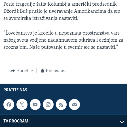
Posle tragedije šatla Kolumbija amerièki predsednik
Džordž Buš pružio je uveravanje Amerikancima da æe
se svemirska istraživanja nastaviti.
”Èoveèanstvo je kroèilo u nepoznata prostranstva van
našeg sveta vodjeno nadahnuæem otkriæa i èežnjom za
spoznajom. Naše putovanje u svemir æe se nastaviti.”
Podelite
Follow us
PRATITE NAS
TV PROGRAMI