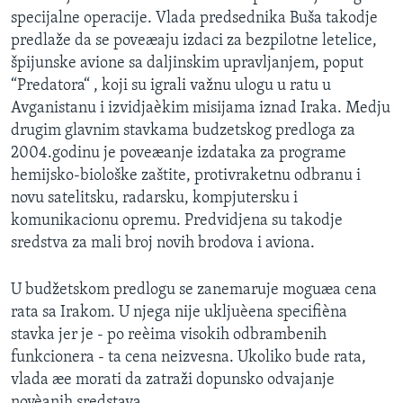
specijalne operacije. Vlada predsednika Buša takodje
predlaže da se poveæaju izdaci za bezpilotne letelice,
špijunske avione sa daljinskim upravljanjem, poput
“Predatora“ , koji su igrali važnu ulogu u ratu u
Avganistanu i izvidjaèkim misijama iznad Iraka. Medju
drugim glavnim stavkama budzetskog predloga za
2004.godinu je poveæanje izdataka za programe
hemijsko-biološke zaštite, protivraketnu odbranu i
novu satelitsku, radarsku, kompjutersku i
komunikacionu opremu. Predvidjena su takodje
sredstva za mali broj novih brodova i aviona.
U budžetskom predlogu se zanemaruje moguæa cena
rata sa Irakom. U njega nije ukljuèena specifièna
stavka jer je - po reèima visokih odbrambenih
funkcionera - ta cena neizvesna. Ukoliko bude rata,
vlada æe morati da zatraži dopunsko odvajanje
novèanih sredstava.