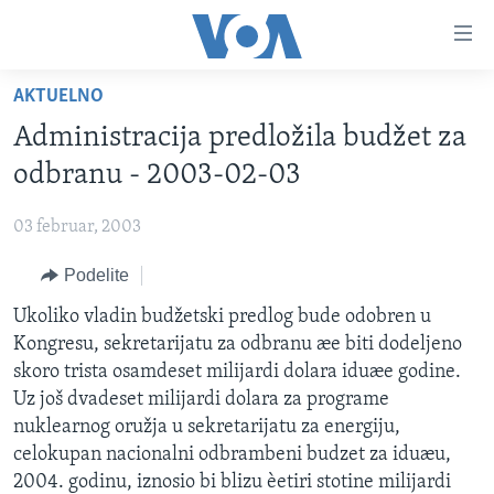
Linkovi
Idi
na
AKTUELNO
glavni
NASLOVNA
sadržaj
Administracija predložila budžet za
RUBRIKE
Idi
odbranu - 2003-02-03
na
TV PROGRAM
AMERIKA
glavnu
03 februar, 2003
BALKAN
OTVORENI STUDIO
navigaciju
Learning English
Idi
Podelite
GLOBALNE TEME
IZ AMERIKE
na
PRATITE NAS
Ukoliko vladin budžetski predlog bude odobren u
EKONOMIJA
pretragu
Kongresu, sekretarijatu za odbranu æe biti dodeljeno
NAUKA I TEHNOLOGIJA
skoro trista osamdeset milijardi dolara iduæe godine.
MEDICINA
Uz još dvadeset milijardi dolara za programe
Jezici
nuklearnog oružja u sekretarijatu za energiju,
KULTURA
celokupan nacionalni odbrambeni budzet za iduæu,
DRUŠTVO
2004. godinu, iznosio bi blizu èetiri stotine milijardi