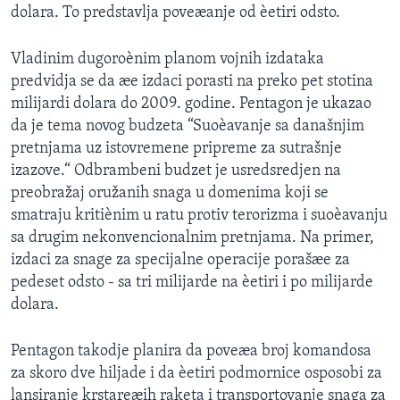
dolara. To predstavlja poveæanje od èetiri odsto.
SPORT
INTERVJU
Vladinim dugoroènim planom vojnih izdataka
predvidja se da æe izdaci porasti na preko pet stotina
milijardi dolara do 2009. godine. Pentagon je ukazao
da je tema novog budzeta “Suoèavanje sa današnjim
pretnjama uz istovremene pripreme za sutrašnje
izazove.“ Odbrambeni budzet je usredsredjen na
preobražaj oružanih snaga u domenima koji se
smatraju kritiènim u ratu protiv terorizma i suoèavanju
sa drugim nekonvencionalnim pretnjama. Na primer,
izdaci za snage za specijalne operacije porašæe za
pedeset odsto - sa tri milijarde na èetiri i po milijarde
dolara.
Pentagon takodje planira da poveæa broj komandosa
za skoro dve hiljade i da èetiri podmornice osposobi za
lansiranje krstareæih raketa i transportovanje snaga za