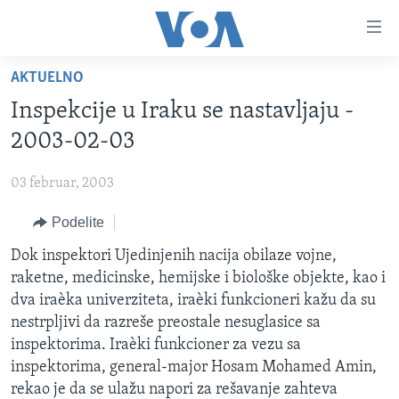
Linkovi
Idi
na
AKTUELNO
glavni
NASLOVNA
sadržaj
Inspekcije u Iraku se nastavljaju -
RUBRIKE
Idi
2003-02-03
na
TV PROGRAM
AMERIKA
glavnu
03 februar, 2003
BALKAN
OTVORENI STUDIO
navigaciju
Learning English
Idi
Podelite
GLOBALNE TEME
IZ AMERIKE
na
PRATITE NAS
Dok inspektori Ujedinjenih nacija obilaze vojne,
EKONOMIJA
pretragu
raketne, medicinske, hemijske i biološke objekte, kao i
NAUKA I TEHNOLOGIJA
dva iraèka univerziteta, iraèki funkcioneri kažu da su
MEDICINA
nestrpljivi da razreše preostale nesuglasice sa
Jezici
inspektorima. Iraèki funkcioner za vezu sa
KULTURA
inspektorima, general-major Hosam Mohamed Amin,
DRUŠTVO
rekao je da se ulažu napori za rešavanje zahteva