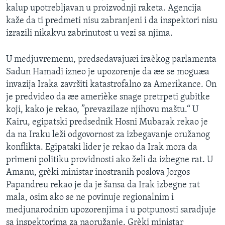
kalup upotrebljavan u proizvodnji raketa. Agencija
kaže da ti predmeti nisu zabranjeni i da inspektori nisu
izrazili nikakvu zabrinutost u vezi sa njima.
U medjuvremenu, predsedavajuæi iraèkog parlamenta
Sadun Hamadi izneo je upozorenje da æe se moguæa
invazija Iraka završiti katastrofalno za Amerikance. On
je predvideo da æe amerièke snage pretrpeti gubitke
koji, kako je rekao, ”prevazilaze njihovu maštu.“ U
Kairu, egipatski predsednik Hosni Mubarak rekao je
da na Iraku leži odgovornost za izbegavanje oružanog
konflikta. Egipatski lider je rekao da Irak mora da
primeni politiku providnosti ako želi da izbegne rat. U
Amanu, grèki ministar inostranih poslova Jorgos
Papandreu rekao je da je šansa da Irak izbegne rat
mala, osim ako se ne povinuje regionalnim i
medjunarodnim upozorenjima i u potpunosti saradjuje
sa inspektorima za naoružanje. Grèki ministar