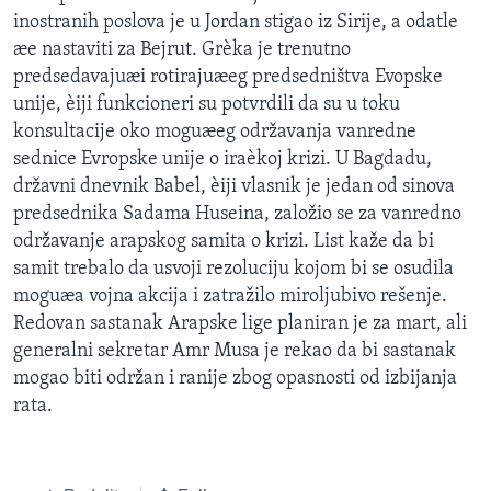
inostranih poslova je u Jordan stigao iz Sirije, a odatle
æe nastaviti za Bejrut. Grèka je trenutno
predsedavajuæi rotirajuæeg predsedništva Evopske
unije, èiji funkcioneri su potvrdili da su u toku
konsultacije oko moguæeg održavanja vanredne
sednice Evropske unije o iraèkoj krizi. U Bagdadu,
državni dnevnik Babel, èiji vlasnik je jedan od sinova
predsednika Sadama Huseina, založio se za vanredno
održavanje arapskog samita o krizi. List kaže da bi
samit trebalo da usvoji rezoluciju kojom bi se osudila
moguæa vojna akcija i zatražilo miroljubivo rešenje.
Redovan sastanak Arapske lige planiran je za mart, ali
generalni sekretar Amr Musa je rekao da bi sastanak
mogao biti održan i ranije zbog opasnosti od izbijanja
rata.