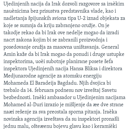
Ujedinjenih nacija da Irak dozvoli razgovore sa iraèkim
SPORT
nauènicima bez prisustva predstavnika vlade, kao i
INTERVJU
nadletanja špijunskih aviona tipa U-2 iznad objekata za
koje se sumnja da kriju zabranjeno oružje. On je
takodje rekao da bi Irak ove nedelje mogao da izradi
nacrt zakona kojim bi se zabranili proizvodnja i
posedovanje oružja za masovna uništavanja. General
Amin kaže da bi Irak mogao da ponudi i druge ustupke
inspektorima, uoèi subotnje planirane posete šefa
inspektora Ujedinjenih nacija Hansa Bliksa i direktora
Medjunarodne agencije za atomsku energiju
Mohameda El Baradeija Bagdadu. Njih dvojica bi
trebalo da 14. februara podnesu nov izveštaj Savetu
bezbednosti. Iraèki ambasador u Ujedinjenim nacijama
Mohamed al-Duri izrazio je mišljenje da æe dve strane
naæi rešenje za sva preostala sporna pitanja. Iraèka
novinska agencija izveštava da su inspektori pronašli
jednu malu, ošteæenu bojevu glavu kao i keramièki