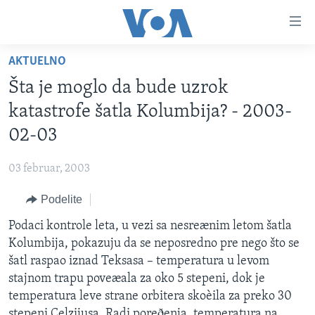
Linkovi
Idi
na
AKTUELNO
glavni
NASLOVNA
sadržaj
Šta je moglo da bude uzrok
RUBRIKE
Idi
katastrofe šatla Kolumbija? - 2003-
na
TV PROGRAM
AMERIKA
02-03
glavnu
BALKAN
OTVORENI STUDIO
navigaciju
Learning English
03 februar, 2003
Idi
GLOBALNE TEME
IZ AMERIKE
na
Podelite
PRATITE NAS
EKONOMIJA
pretragu
Podaci kontrole leta, u vezi sa nesreænim letom šatla
NAUKA I TEHNOLOGIJA
Kolumbija, pokazuju da se neposredno pre nego što se
MEDICINA
šatl raspao iznad Teksasa – temperatura u levom
Jezici
stajnom trapu poveæala za oko 5 stepeni, dok je
KULTURA
temperatura leve strane orbitera skoèila za preko 30
DRUŠTVO
stepeni Celzijusa. Radi poreðenja, temperatura na