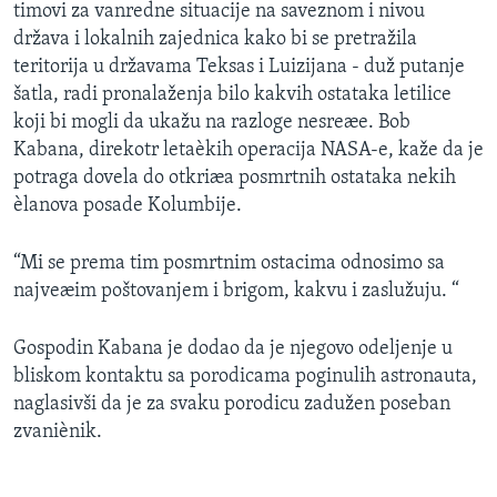
timovi za vanredne situacije na saveznom i nivou
država i lokalnih zajednica kako bi se pretražila
teritorija u državama Teksas i Luizijana - duž putanje
šatla, radi pronalaženja bilo kakvih ostataka letilice
koji bi mogli da ukažu na razloge nesreæe. Bob
Kabana, direkotr letaèkih operacija NASA-e, kaže da je
potraga dovela do otkriæa posmrtnih ostataka nekih
èlanova posade Kolumbije.
“Mi se prema tim posmrtnim ostacima odnosimo sa
najveæim poštovanjem i brigom, kakvu i zaslužuju. “
Gospodin Kabana je dodao da je njegovo odeljenje u
bliskom kontaktu sa porodicama poginulih astronauta,
naglasivši da je za svaku porodicu zadužen poseban
zvaniènik.