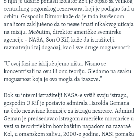
o njih je udario penasti izolator koji je otpao sa velikog
centralnog pogonskog rezervoara, koji je podigao šatl u
orbitu. Gospodin Ditmor kaže da je tada izvršenom
analizom zakljuèeno da to neæe imati nikakvog uticaja
na misiju. Meðutim, direktor amerièke svemirske
agencije – NASA, Šon O Kif, kaže da istražitelji
razmatraju i taj dogaðaj, kao i sve druge moguænosti:
“U ovoj fazi ne iskljuèujemo ništa. Nismo se
koncentrisali na ovu ili onu teoriju. Gledamo na svaku
moguænost koja je ovo mogla da izazove.”
Dok su interni istražitelji NASA-e vršili svoju istragu,
gospodin O Kif je postavio admirala Harolda Gemana
na èelo nezavisne komisije za istragu nesreæe. Admiral
Geman je predsedavao istragom amerièke mornarice u
vezi sa terorirtièkim bombaškim napadom na razaraè
Kol, u omanskom zalivu, 2000-e godine. NASI pomažu