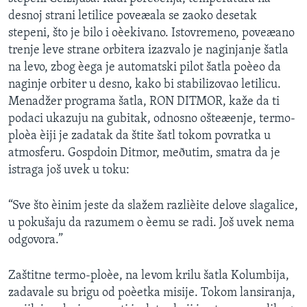
SPORT
desnoj strani letilice poveæala se zaoko desetak
stepeni, što je bilo i oèekivano. Istovremeno, poveæano
INTERVJU
trenje leve strane orbitera izazvalo je naginjanje šatla
na levo, zbog èega je automatski pilot šatla poèeo da
naginje orbiter u desno, kako bi stabilizovao letilicu.
Menadžer programa šatla, RON DITMOR, kaže da ti
podaci ukazuju na gubitak, odnosno ošteæenje, termo-
ploèa èiji je zadatak da štite šatl tokom povratka u
atmosferu. Gospdoin Ditmor, meðutim, smatra da je
istraga još uvek u toku:
“Sve što èinim jeste da slažem razlièite delove slagalice,
u pokušaju da razumem o èemu se radi. Još uvek nema
odgovora.”
Zaštitne termo-ploèe, na levom krilu šatla Kolumbija,
zadavale su brigu od poèetka misije. Tokom lansiranja,