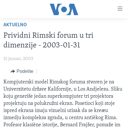
Linkovi
Idi
na
AKTUELNO
glavni
NASLOVNA
sadržaj
Prividni Rimski forum u tri
RUBRIKE
Idi
dimenzije - 2003-01-31
na
TV PROGRAM
AMERIKA
glavnu
31 januar, 2003
BALKAN
OTVORENI STUDIO
navigaciju
Learning English
Idi
Podelite
GLOBALNE TEME
IZ AMERIKE
na
PRATITE NAS
Kompjuterski model Rimskog foruma stvoren je na
EKONOMIJA
pretragu
Univerzitetu države Kalifornije, u Los Andjelesu. Sliku
NAUKA I TEHNOLOGIJA
koju generiše jedan superkompjuter tri projektora
MEDICINA
projektuju na polukružni ekran. Posetioci koji stoje
Jezici
ispred ekrana imaju vizuelni utisak da se kreæu
KULTURA
izmedju kompleksa zgrada, u centru antièkog Rima.
DRUŠTVO
Profesor klasiène istorije, Bernard Frajšer, pomaže im