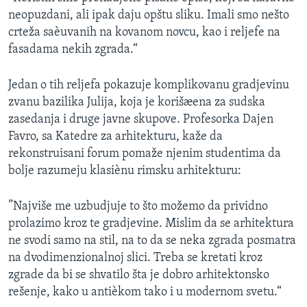
neopuzdani, ali ipak daju opštu sliku. Imali smo nešto
crteža saèuvanih na kovanom novcu, kao i reljefe na
fasadama nekih zgrada.“
Jedan o tih reljefa pokazuje komplikovanu gradjevinu
zvanu bazilika Julija, koja je korišæena za sudska
zasedanja i druge javne skupove. Profesorka Dajen
Favro, sa Katedre za arhitekturu, kaže da
rekonstruisani forum pomaže njenim studentima da
bolje razumeju klasiènu rimsku arhitekturu:
”Najviše me uzbudjuje to što možemo da prividno
prolazimo kroz te gradjevine. Mislim da se arhitektura
ne svodi samo na stil, na to da se neka zgrada posmatra
na dvodimenzionalnoj slici. Treba se kretati kroz
zgrade da bi se shvatilo šta je dobro arhitektonsko
rešenje, kako u antièkom tako i u modernom svetu.“