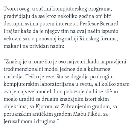
Tvorci ovog, u suštini kompjuterskog programa,
predvidjaju da æe kroz nekoliko godina oni biti
dostupni svima putem interneta. Profesor Bernard
Frajšer kaže da je njegov tim na ovaj naèin ispunio
vekovni san o ponovnoj izgradnji Rimskog foruma,
makar i na prividan naèin:
”Znaèaj je u tome što je ovo najveæi ikada napravljeni
trodimenzionalni model jednog dela kulturnog
nasledja. Teško je reæi šta se dogadja po drugim
kompjuterskim laboratorijama u svetu, ali koliko znam
ovo je najveæi model. I on pokazuje da bi se slièno
moglo uraditi sa drugim znaèajnim istorijskim
objektima, sa Kjotom, sa Zabranjenim gradom, sa
peruanskim antièkim gradom Maèu Pikèu, sa
Jerusalimom i drugima.“