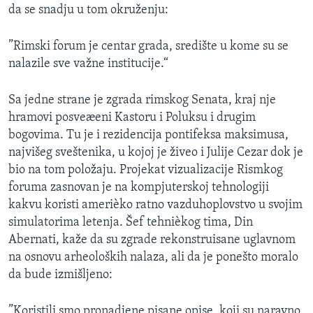
da se snadju u tom okruženju:
SPORT
INTERVJU
”Rimski forum je centar grada, središte u kome su se
nalazile sve važne institucije.“
Sa jedne strane je zgrada rimskog Senata, kraj nje
hramovi posveæeni Kastoru i Poluksu i drugim
bogovima. Tu je i rezidencija pontifeksa maksimusa,
najvišeg sveštenika, u kojoj je živeo i Julije Cezar dok je
bio na tom položaju. Projekat vizualizacije Rismkog
foruma zasnovan je na kompjuterskoj tehnologiji
kakvu koristi amerièko ratno vazduhoplovstvo u svojim
simulatorima letenja. Šef tehnièkog tima, Din
Abernati, kaže da su zgrade rekonstruisane uglavnom
na osnovu arheoloških nalaza, ali da je ponešto moralo
da bude izmišljeno:
”Koristili smo pronadjene pisane opise, koji su naravno