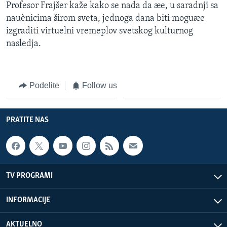
Profesor Frajšer kaže kako se nada da æe, u saradnji sa
nauènicima širom sveta, jednoga dana biti moguæe
izgraditi virtuelni vremeplov svetskog kulturnog
nasledja.
Podelite
Follow us
PRATITE NAS
TV PROGRAMI
INFORMACIJE
AKTUELNO