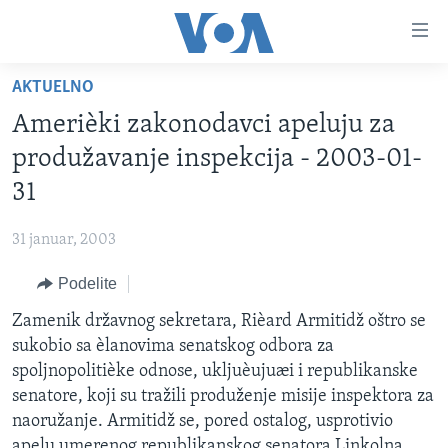
Linkovi
Idi
na
AKTUELNO
glavni
NASLOVNA
sadržaj
Amerièki zakonodavci apeluju za
RUBRIKE
Idi
produžavanje inspekcija - 2003-01-
na
TV PROGRAM
AMERIKA
31
glavnu
BALKAN
OTVORENI STUDIO
navigaciju
Learning English
31 januar, 2003
Idi
GLOBALNE TEME
IZ AMERIKE
na
Podelite
PRATITE NAS
EKONOMIJA
pretragu
Zamenik državnog sekretara, Rièard Armitidž oštro se
NAUKA I TEHNOLOGIJA
sukobio sa èlanovima senatskog odbora za
MEDICINA
spoljnopolitièke odnose, ukljuèujuæi i republikanske
Jezici
senatore, koji su tražili produženje misije inspektora za
KULTURA
naoružanje. Armitidž se, pored ostalog, usprotivio
DRUŠTVO
apelu umerenog republikanskog senatora Linkolna