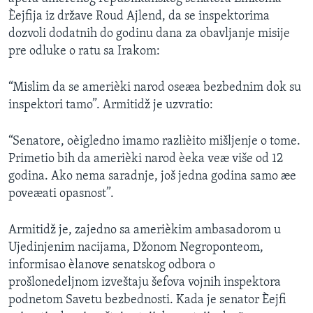
SPORT
Èejfija iz države Roud Ajlend, da se inspektorima
dozvoli dodatnih do godinu dana za obavljanje misije
INTERVJU
pre odluke o ratu sa Irakom:
“Mislim da se amerièki narod oseæa bezbednim dok su
inspektori tamo”. Armitidž je uzvratio:
“Senatore, oèigledno imamo razlièito mišljenje o tome.
Primetio bih da amerièki narod èeka veæ više od 12
godina. Ako nema saradnje, još jedna godina samo æe
poveæati opasnost”.
Armitidž je, zajedno sa amerièkim ambasadorom u
Ujedinjenim nacijama, Džonom Negroponteom,
informisao èlanove senatskog odbora o
prošlonedeljnom izveštaju šefova vojnih inspektora
podnetom Savetu bezbednosti. Kada je senator Èejfi