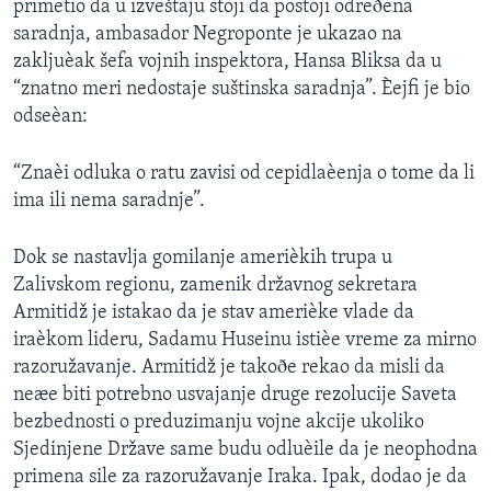
primetio da u izveštaju stoji da postoji odreðena
saradnja, ambasador Negroponte je ukazao na
zakljuèak šefa vojnih inspektora, Hansa Bliksa da u
“znatno meri nedostaje suštinska saradnja”. Èejfi je bio
odseèan:
“Znaèi odluka o ratu zavisi od cepidlaèenja o tome da li
ima ili nema saradnje”.
Dok se nastavlja gomilanje amerièkih trupa u
Zalivskom regionu, zamenik državnog sekretara
Armitidž je istakao da je stav amerièke vlade da
iraèkom lideru, Sadamu Huseinu istièe vreme za mirno
razoružavanje. Armitidž je takoðe rekao da misli da
neæe biti potrebno usvajanje druge rezolucije Saveta
bezbednosti o preduzimanju vojne akcije ukoliko
Sjedinjene Države same budu odluèile da je neophodna
primena sile za razoružavanje Iraka. Ipak, dodao je da