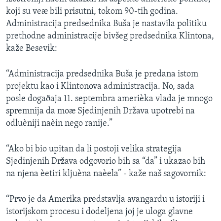
SPORT
koji su veæ bili prisutni, tokom 90-tih godina.
Administracija predsednika Buša je nastavila politiku
INTERVJU
prethodne administracije bivšeg predsednika Klintona,
kaže Besevik:
“Administracija predsednika Buša je predana istom
projektu kao i Klintonova administracija. No, sada
posle dogaðaja 11. septembra amerièka vlada je mnogo
spremnija da moæ Sjedinjenih Država upotrebi na
odluèniji naèin nego ranije.”
“Ako bi bio upitan da li postoji velika strategija
Sjedinjenih Država odgovorio bih sa “da” i ukazao bih
na njena èetiri kljuèna naèela” - kaže naš sagovornik:
“Prvo je da Amerika predstavlja avangardu u istoriji i
istorijskom procesu i dodeljena joj je uloga glavne