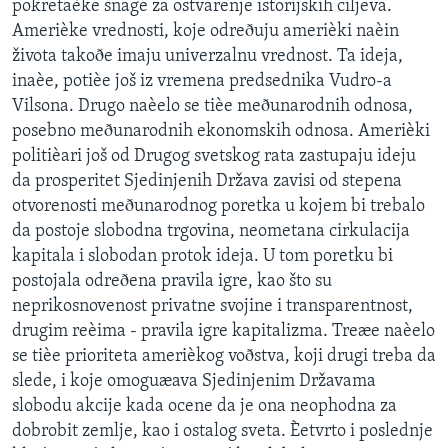
pokretaèke snage za ostvarenje istorijskih ciljeva.
Amerièke vrednosti, koje odreðuju amerièki naèin
života takoðe imaju univerzalnu vrednost. Ta ideja,
inaèe, potièe još iz vremena predsednika Vudro-a
Vilsona. Drugo naèelo se tièe meðunarodnih odnosa,
posebno meðunarodnih ekonomskih odnosa. Amerièki
politièari još od Drugog svetskog rata zastupaju ideju
da prosperitet Sjedinjenih Država zavisi od stepena
otvorenosti meðunarodnog poretka u kojem bi trebalo
da postoje slobodna trgovina, neometana cirkulacija
kapitala i slobodan protok ideja. U tom poretku bi
postojala odreðena pravila igre, kao što su
neprikosnovenost privatne svojine i transparentnost,
drugim reèima - pravila igre kapitalizma. Treæe naèelo
se tièe prioriteta amerièkog voðstva, koji drugi treba da
slede, i koje omoguæava Sjedinjenim Državama
slobodu akcije kada ocene da je ona neophodna za
dobrobit zemlje, kao i ostalog sveta. Èetvrto i poslednje