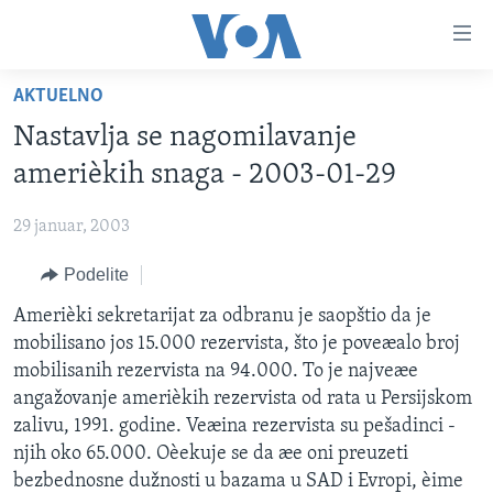
Linkovi
Idi
na
AKTUELNO
glavni
NASLOVNA
sadržaj
Nastavlja se nagomilavanje
RUBRIKE
Idi
amerièkih snaga - 2003-01-29
na
TV PROGRAM
AMERIKA
glavnu
29 januar, 2003
BALKAN
OTVORENI STUDIO
navigaciju
Learning English
Idi
Podelite
GLOBALNE TEME
IZ AMERIKE
na
PRATITE NAS
Amerièki sekretarijat za odbranu je saopštio da je
EKONOMIJA
pretragu
mobilisano jos 15.000 rezervista, što je poveæalo broj
NAUKA I TEHNOLOGIJA
mobilisanih rezervista na 94.000. To je najveæe
MEDICINA
angažovanje amerièkih rezervista od rata u Persijskom
Jezici
zalivu, 1991. godine. Veæina rezervista su pešadinci -
KULTURA
njih oko 65.000. Oèekuje se da æe oni preuzeti
DRUŠTVO
bezbednosne dužnosti u bazama u SAD i Evropi, èime