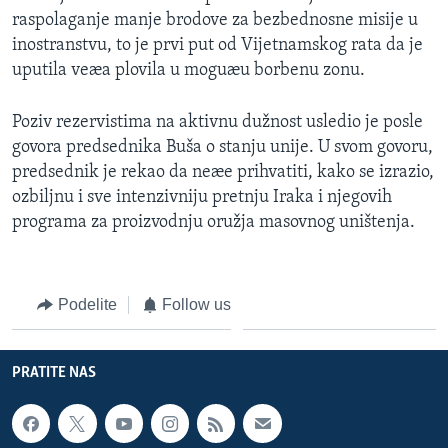
raspolaganje manje brodove za bezbednosne misije u
inostranstvu, to je prvi put od Vijetnamskog rata da je
uputila veæa plovila u moguæu borbenu zonu.
Poziv rezervistima na aktivnu dužnost usledio je posle
govora predsednika Buša o stanju unije. U svom govoru,
predsednik je rekao da neæe prihvatiti, kako se izrazio,
ozbiljnu i sve intenzivniju pretnju Iraka i njegovih
programa za proizvodnju oružja masovnog uništenja.
Podelite
Follow us
PRATITE NAS