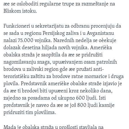
æe se osloboditi regularne trupe za razmeštanje na
SPORT
Bliskom istoku.
INTERVJU
Funkcioneri u sekretarijatu za odbranu procenjuju da
se sada u regionu Persijskog zaliva i u Avganistanu
nalazi 75.000 vojnika. Narednih nedelja se oèekuje
dolazak desetina hiljada novih vojnika. Amerièka
obalska straža je saopštila da æe se pridružiti
nagomilavanju snaga, upuæivanjem osam patrolnih
brodova u zalivski region gde æe pružati anti-
teroristièku zaštitu za brodove ratne mornarice i druga
plovila. Predstavnik amerièke obalske straže izjavio je
da æe ti brodovi biti upuæeni kroz nekoliko dana,
zajedno sa posadama od ukupno 600 ljudi. Isti
predstavnik je naveo da æe se još 800 ljudi kasnije
pridruziti tim plovilima.
Mada je obalska straža u prošlosti stavljala na