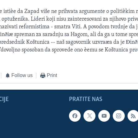
ðe istièe da Zapad više ne prihvata argumente o politièkim
 optuženika. Lideri koji nisu zainteresovani za njihovo priv
azivati reformistima - smatra Viti. A povodom tvrdnje da 
inðiæ spreman za saradnju sa Hagom, ali da ga u tome spr
predsednik Koštunica -- naš sagovornik uzvraæa da je Ðinð
“dovoljno sposoban da sprovede ono èemu se Koštunica prot
Follow us
Print
IJE
PRATITE NAS