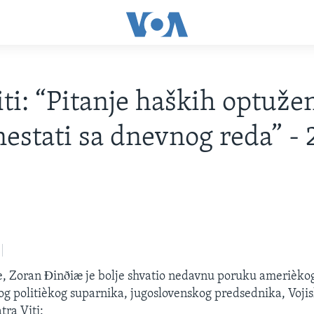
iti: “Pitanje haških optuže
estati sa dnevnog reda” -
je, Zoran Ðinðiæ je bolje shvatio nedavnu poruku amerièk
og politièkog suparnika, jugoslovenskog predsednika, Vojis
tra Viti: