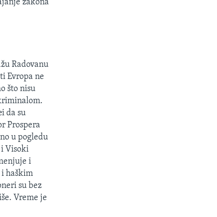
ajanje zakona
:
mažu Radovanu
ti Evropa ne
o što nisu
kriminalom.
i da su
r Prospera
bno u pogledu
i Visoki
menjuje i
 i haškim
neri su bez
niše. Vreme je