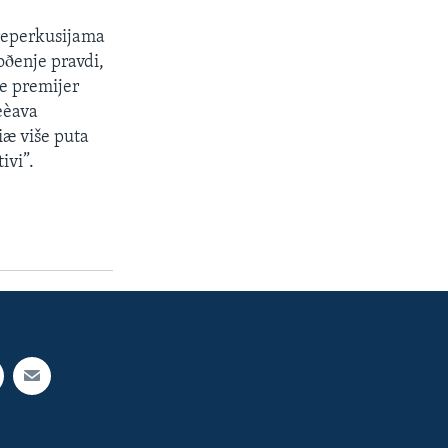
 reperkusijama
oðenje pravdi,
je premijer
eèava
iæ više puta
ivi”.