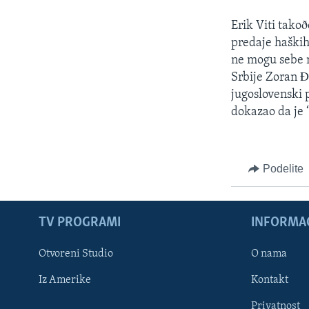
Erik Viti tako
predaje haških
ne mogu sebe n
Srbije Zoran Ð
jugoslovenski 
dokazao da je 
Podelite
TV PROGRAMI
INFORMAC
Otvoreni Studio
O nama
Iz Amerike
Kontakt
Privatnost