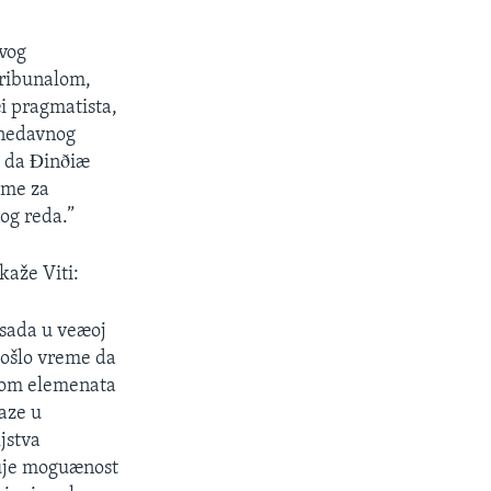
ovog
Tribunalom,
æi pragmatista,
u nedavnog
m da Ðinðiæ
eme za
og reda.”
aže Viti:
 sada u veæoj
došlo vreme da
itom elemenata
laze u
jstva
juje moguænost