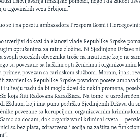
duži uslovljavanja finasijske pomoæi, nego i da zakoèi usv
ju trgovinskih veza Srbijom.”
nuo se i na posetu ambasadora Prospera Bosni i Hercegovini
èno uverljivi dokazi da èlanovi vlade Republike Srpske po
ugim optuženima za ratne zloèine. Ni Sjedinjene Države ni
a svojih poreskih obveznika troše na institucije koje ne sam
nego su povezane sa haškim optuženicima i organizovanim 
a primer, povezan sa carinskom službom. Moram, ipak, reæ
ih zvaniènika Republike Srpske povodom posete ambasado
i i ulivaju nadu da bi moglo doæi do nekih promena, pose
že koja štiti Radovana Karadžiæa. Na tome je usredsreðen 
di Ešdaun, koji ima punu podršku Sjedinjenih Država da s
iènike povezane sa korupcijom, organizovanim kriminalom
Samo da dodam, dok organizovani kriminal cveta -- penzio
nici su bez plata, zdrastvena i socijalna zaštita ne funkcio
ni”.