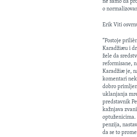
ne samo da pro
o normalizovan
Erik Viti osvr
“Postoje prili
Karadžiæu i dr
žele da sredstv
reformisane, 
Karadžiæ je, n
komentari nek
dobro primljen
uklanjanja mre
predstavnik Pe
kažnjava zvan
optuženicima. 
penzija, nastav
da se to prome