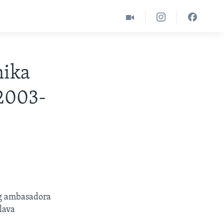
nika
 2003-
og ambasadora
lava