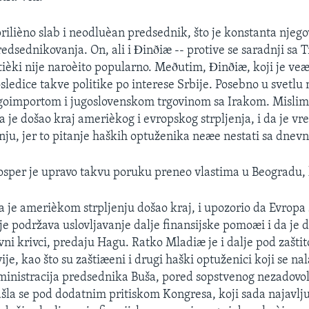
prilièno slab i neodluèan predsednik, što je konstanta njeg
edsednikovanja. On, ali i Ðinðiæ -- protive se saradnji sa 
itièki nije naroèito popularno. Meðutim, Ðinðiæ, koji je ve
osledice takve politike po interese Srbije. Posebno u svetl
ugoimportom i jugoslovenskom trgovinom sa Irakom. Misli
a je došao kraj amerièkog i evropskog strpljenja, i da je vr
ju, jer to pitanje haških optuženika neæe nestati sa dnevn
per je upravo takvu poruku preneo vlastima u Beogradu, k
a je amerièkom strpljenju došao kraj, i upozorio da Evropa
je podržava uslovljavanje dalje finansijske pomoæi i da je 
lavni krivci, predaju Hagu. Ratko Mladiæ je i dalje pod zašt
ije, kao što su zaštiæeni i drugi haški optuženici koji se na
dministracija predsednika Buša, pored sopstvenog nezadovol
la se pod dodatnim pritiskom Kongresa, koji sada najavl