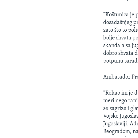
SPORT
INTERVJU
“Koštunica je 
dosadašnjeg pr
zato što to pol
bolje shvata p
skandala sa J
dobro shvata d
potpunu saradn
Ambasador Pros
“Rekao im je d
meri nego rani
se zagrize i g
Vojske Jugoslav
Jugoslaviji. A
Beogradom, naš