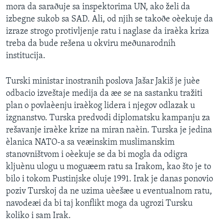
mora da saraðuje sa inspektorima UN, ako želi da
SPORT
izbegne sukob sa SAD. Ali, od njih se takoðe oèekuje da
INTERVJU
izraze strogo protivljenje ratu i naglase da iraèka kriza
treba da bude rešena u okviru meðunarodnih
institucija.
Turski ministar inostranih poslova Jašar Jakiš je juèe
odbacio izveštaje medija da æe se na sastanku tražiti
plan o povlaèenju iraèkog lidera i njegov odlazak u
izgnanstvo. Turska predvodi diplomatsku kampanju za
rešavanje iraèke krize na miran naèin. Turska je jedina
èlanica NATO-a sa veæinskim muslimanskim
stanovništvom i oèekuje se da bi mogla da odigra
kljuènu ulogu u moguæem ratu sa Irakom, kao što je to
bilo i tokom Pustinjske oluje 1991. Irak je danas ponovio
poziv Turskoj da ne uzima uèešæe u eventualnom ratu,
navodeæi da bi taj konflikt moga da ugrozi Tursku
koliko i sam Irak.