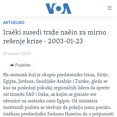
Linkovi
Idi
na
AKTUELNO
glavni
NASLOVNA
sadržaj
Iraèki susedi traže naèin za mirno
RUBRIKE
Idi
rešenje krize - 2003-01-23
na
TV PROGRAM
AMERIKA
glavnu
23 januar, 2003
BALKAN
OTVORENI STUDIO
navigaciju
Learning English
Idi
Podelite
GLOBALNE TEME
IZ AMERIKE
na
PRATITE NAS
Na sastanak koji je okupio predstavnike Irana, Sirije,
EKONOMIJA
pretragu
Egipta, Jordana, Saudijske Arabije i Turske, gleda se
NAUKA I TEHNOLOGIJA
kao na poslednji pokušaj regionalnih lidera da spreèe
MEDICINA
rat izmeðu SAD i Iraka, sa kojim se granièe sve
Jezici
uèesnice na sastanka osim Egipta. Od ministara
KULTURA
inostranih poslova se oèekuje da pošalju jasnu poruku
DRUŠTVO
iraèkom predsedniku Sadamu Huseinu da u potpunosti