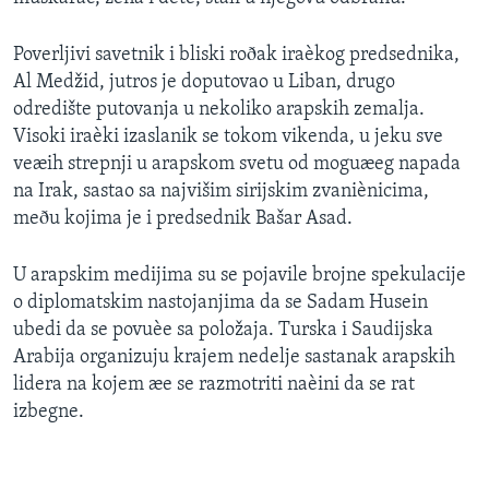
SPORT
Poverljivi savetnik i bliski roðak iraèkog predsednika,
INTERVJU
Al Medžid, jutros je doputovao u Liban, drugo
odredište putovanja u nekoliko arapskih zemalja.
Visoki iraèki izaslanik se tokom vikenda, u jeku sve
veæih strepnji u arapskom svetu od moguæeg napada
na Irak, sastao sa najvišim sirijskim zvaniènicima,
meðu kojima je i predsednik Bašar Asad.
U arapskim medijima su se pojavile brojne spekulacije
o diplomatskim nastojanjima da se Sadam Husein
ubedi da se povuèe sa položaja. Turska i Saudijska
Arabija organizuju krajem nedelje sastanak arapskih
lidera na kojem æe se razmotriti naèini da se rat
izbegne.