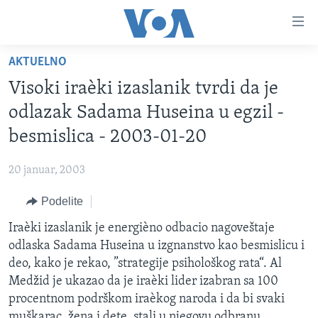
Linkovi
Idi
na
AKTUELNO
glavni
NASLOVNA
sadržaj
Visoki iraèki izaslanik tvrdi da je
RUBRIKE
Idi
odlazak Sadama Huseina u egzil -
na
TV PROGRAM
AMERIKA
besmislica - 2003-01-20
glavnu
BALKAN
OTVORENI STUDIO
navigaciju
Learning English
20 januar, 2003
Idi
GLOBALNE TEME
IZ AMERIKE
na
Podelite
PRATITE NAS
EKONOMIJA
pretragu
Iraèki izaslanik je energièno odbacio nagoveštaje
NAUKA I TEHNOLOGIJA
odlaska Sadama Huseina u izgnanstvo kao besmislicu i
MEDICINA
deo, kako je rekao, ”strategije psihološkog rata“. Al
Jezici
Medžid je ukazao da je iraèki lider izabran sa 100
KULTURA
procentnom podrškom iraèkog naroda i da bi svaki
DRUŠTVO
muškarac, žena i dete, stali u njegovu odbranu.