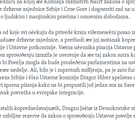
sednicu na kojoj æe Komisija razmotriti Nacrt zakona o spr
e državne zajednice Srbije i Crne Gore i dogovoriti rad na 
 o ljudskim i manjinskim pravima i osnovnim slobodama.
a od koje svi oèekuju da privede kraju višemeseèni posao i
duæe državne zajednice, a prethodi æe joj sastanak kopr
je i Ustavne potkomisije. Væina uèesnika pisanja Ustavne p
m sprovoðenju izrazila je uverenje da æe taj zakon sutra k
 bi Povelja mogla da bude prosleðena parlamentima na us
e nedelje. Ali, bilo je i suprotnih mišljenja, pa je zato f
eza Srbije i èlan Ustavne komisije Dragor Hiber apelovao 
 sporna pitanja kako ne bi propustili još jedan voz za Save
tavak povratka u evropske integracije.
ostalih kopredsedavajuæih, Dragan Joèiæ iz Demokratske s
èe ozbiljne rezerve da zakon o sprovoðenju Ustavne povelje 