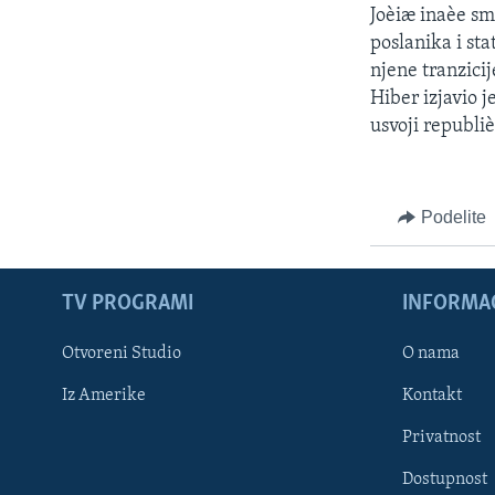
Joèiæ inaèe sma
poslanika i st
njene tranzici
Hiber izjavio j
usvoji republi
Podelite
TV PROGRAMI
INFORMAC
Otvoreni Studio
O nama
Iz Amerike
Kontakt
Privatnost
Dostupnost