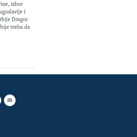
ine, izbor
goslavije i
rbije Dragor
rbije treba da