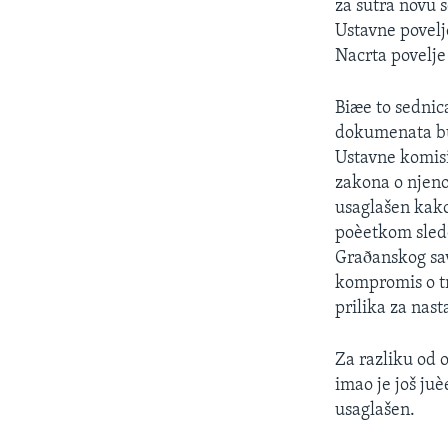
za sutra novu 
Ustavne povelj
Nacrta povelje
Biæe to sednic
dokumenata bu
Ustavne komisi
zakona o njeno
usaglašen kako
poèetkom sledeæ
Graðanskog sav
kompromis o tri
prilika za nas
Za razliku od 
imao je još ju
usaglašen.