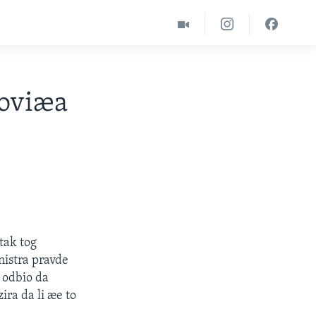
noviæa
tak tog
nistra pravde
e odbio da
ira da li æe to