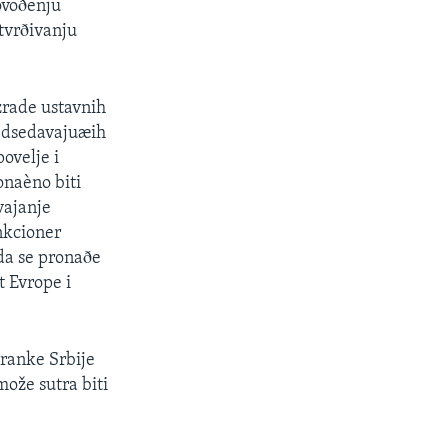
ovoðenju
utvrðivanju
zrade ustavnih
edsedavajuæih
ovelje i
onaèno biti
vajanje
unkcioner
da se pronaðe
t Evrope i
tranke Srbije
može sutra biti