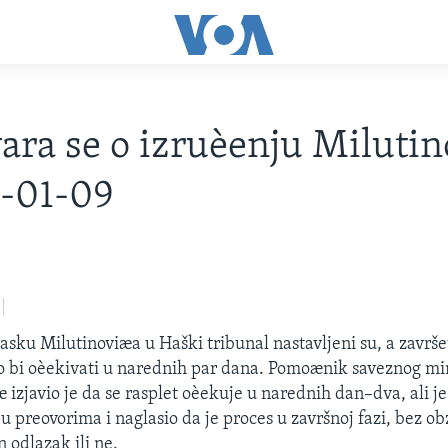
ara se o izruèenju Miluti
3-01-09
lasku Milutinoviæa u Haški tribunal nastavljeni su, a završe
o bi oèekivati u narednih par dana. Pomoænik saveznog mi
 izjavio je da se rasplet oèekuje u narednih dan–dva, ali j
 u preovorima i naglasio da je proces u završnoj fazi, bez obz
n odlazak ili ne.