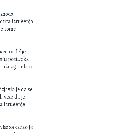
ishoda
edura izruèenja
 o tome
duæe nedelje
anju postupka
kružnog suda u
zjavio je da se
l, veæ da je
a izruèenje
viæ zakazao je