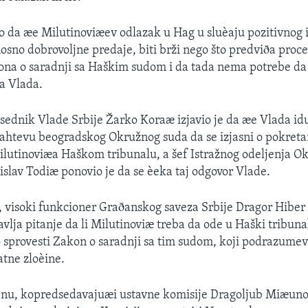
o da æe Milutinoviæev odlazak u Hag u sluèaju pozitivnog 
osno dobrovoljne predaje, biti brži nego što predviða proc
ona o saradnji sa Haškim sudom i da tada nema potrebe da
a Vlada.
sednik Vlade Srbije Žarko Koraæ izjavio je da æe Vlada i
 zahtevu beogradskog Okružnog suda da se izjasni o pokret
ilutinoviæa Haškom tribunalu, a šef Istražnog odeljenja O
slav Todiæ ponovio je da se èeka taj odgovor Vlade.
, visoki funkcioner Graðanskog saveza Srbije Dragor Hiber i
vlja pitanje da li Milutinoviæ treba da ode u Haški tribuna
sprovesti Zakon o saradnji sa tim sudom, koji podrazumev
atne zloèine.
u, kopredsedavajuæi ustavne komisije Dragoljub Miæuno