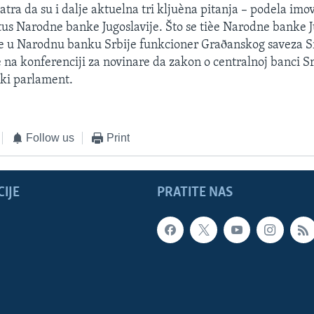
tra da su i dalje aktuelna tri kljuèna pitanja – podela imov
atus Narodne banke Jugoslavije. Što se tièe Narodne banke Ju
je u Narodnu banku Srbije funkcioner Graðanskog saveza S
e na konferenciji za novinare da zakon o centralnoj banci S
èki parlament.
Follow us
Print
IJE
PRATITE NAS