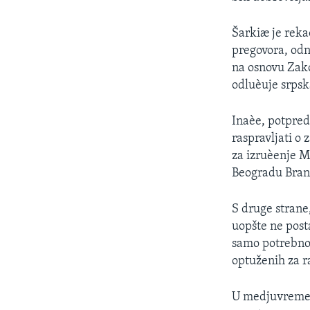
SPORT
INTERVJU
Šarkiæ je reka
pregovora, odn
na osnovu Zak
odluèuje srpsk
Inaèe, potpred
raspravljati o
za izruèenje M
Beogradu Brani
S druge strane
uopšte ne posta
samo potrebno 
optuženih za r
U medjuvremen