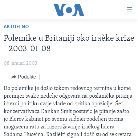
Linkovi
Idi
na
AKTUELNO
glavni
NASLOVNA
sadržaj
Polemike u Britaniji oko iraèke krize
RUBRIKE
Idi
- 2003-01-08
na
TV PROGRAM
AMERIKA
glavnu
08 januar, 2003
BALKAN
OTVORENI STUDIO
navigaciju
Learning English
Idi
Podelite
GLOBALNE TEME
IZ AMERIKE
na
PRATITE NAS
Do polemike je došlo tokom redovnog termina u kome
EKONOMIJA
pretragu
premijer svake nedelje odgovara na poslanièka pitanja
NAUKA I TEHNOLOGIJA
i brani politiku svoje vlade od kritika opozicije. Šef
MEDICINA
konzervativaca Dankan Smit postavio je pitanje zašto
Jezici
je Blerov kabinet po svemu sudeæi podeljen prema
KULTURA
moguæem ratu za razoružavanje iraèkog lidera
DRUŠTVO
Sadama Huseina. Razlièiti signali došli su od sekretara