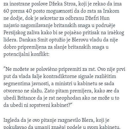
za inostrane poslove Džeka Stroa, koji je rekao da ima
SPORT
60 prema 40 posto moguænosti da do rata sa Irakom
INTERVJU
ne dodje, dok je sekretar za odbranu Džefri Hun
najavio nagomilavanje britanskih snaga u podruèje
Persijskog zaliva kako bi se pojaèao pritisak na iraèkog
lidera. Dankan Smit optužio je Blerovu vladu da nije
dobro pripremljena za slanje britanskih snaga u
potencijalni konflikt:
”Ne možete se polovièno pripremiti za rat. Ovo nije prvi
put da vlada šalje kontradiktorne signale razlièitim
segmentima javnosti, a ministri u kabinetu se sada
otvoreno ne slažu. Zato pitam premijera, kako æe da
ubedi Britance da je rat neophodan ako ne može u to
da ubedi ni sopstveni kabinet?“
Izgleda da je ovo pitanje razgnevilo Blera, koji je
pokušavao da umanji znaèaj podele u svom kabinetu.