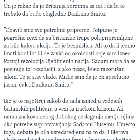
On je rekao da je Britanija spremna za rat i da bi to
trebalo da bude oèigledno Dankanu Smitu:
”Obavili smo sve potrebne pripreme. Potpuno je
pogrešno reæi da su britanske trupe polupripremljene
za bilo kakvu akciju. To je besmislica. Ali to da li æemo
imati konflikt ili ne zavisi od okolnosti koje sam izneo.
Postoji rezolucija Ujedinjenih nacija. Sadam mora da se
povinuje toj rezoluciji, a ako neæe, biæe razoružan
silom. To je stav vlade. Mislio sam da je on apsolutno
jasan, èak i Dankanu Smitu.“
Bio je to najoštriji sukob do sada izmedju vodeæih
britanskih politièara u vezi sa iraèkom krizom. Ali
nema znakova nekog dubokog neslaganja medju njima
oko potrebe suprotstavljanja Sadamu Huseinu. Umesto
toga, debata je bila usredsredjena na to da li Blerova