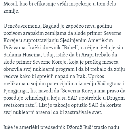
Mosul, kao bi efikasnije vršili inspekcije u tom delu
SPORT
zemlje.
INTERVJU
U meðuvremenu, Bagdad je zapoèeo novu godinu
pozivom arapskim zemljama da slede primer Severne
Koreje u suprotstavljanju Sjedinjenim Amerièkim
Državama. Iraèki dnevnik ”Babel“, na èijem èelu je sin
Sadama Huseina, Udaj, istièe da bi Arapi trebalo da
slede primer Severne Koreje, koja je prošlog meseca
obnovila svoj nuklearni program i da bi trebalo da zbiju
redove kako bi spreèili napad na Irak. Uprkos
razlikama u vojnim potencijalima izmedju Vašingtona i
Pjongjanga, list navodi da ”Severna Koreja ima pravo da
poseduje tehnologiju koju su SAD upotrebile u Drugom
svetskom ratu“. List je takodje optužio SAD da koriste
svoj nuklearni arsenal da bi zastrašivale svet.
Juèe je amerièki predsednik Džordž Buš izrazio nadu