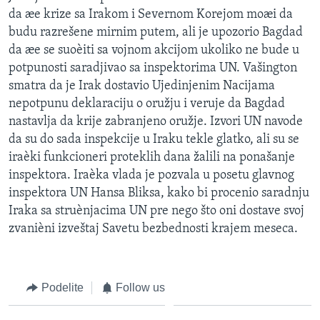
da æe krize sa Irakom i Severnom Korejom moæi da
budu razrešene mirnim putem, ali je upozorio Bagdad
da æe se suoèiti sa vojnom akcijom ukoliko ne bude u
potpunosti saradjivao sa inspektorima UN. Vašington
smatra da je Irak dostavio Ujedinjenim Nacijama
nepotpunu deklaraciju o oružju i veruje da Bagdad
nastavlja da krije zabranjeno oružje. Izvori UN navode
da su do sada inspekcije u Iraku tekle glatko, ali su se
iraèki funkcioneri proteklih dana žalili na ponašanje
inspektora. Iraèka vlada je pozvala u posetu glavnog
inspektora UN Hansa Bliksa, kako bi procenio saradnju
Iraka sa struènjacima UN pre nego što oni dostave svoj
zvanièni izveštaj Savetu bezbednosti krajem meseca.
Podelite
Follow us