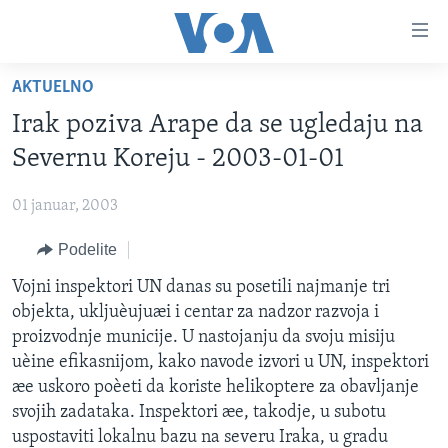
Linkovi
Idi
na
AKTUELNO
glavni
NASLOVNA
sadržaj
Irak poziva Arape da se ugledaju na
RUBRIKE
Idi
Severnu Koreju - 2003-01-01
na
TV PROGRAM
AMERIKA
glavnu
01 januar, 2003
BALKAN
OTVORENI STUDIO
navigaciju
Learning English
Idi
Podelite
GLOBALNE TEME
IZ AMERIKE
na
PRATITE NAS
Vojni inspektori UN danas su posetili najmanje tri
EKONOMIJA
pretragu
objekta, ukljuèujuæi i centar za nadzor razvoja i
NAUKA I TEHNOLOGIJA
proizvodnje municije. U nastojanju da svoju misiju
MEDICINA
uèine efikasnijom, kako navode izvori u UN, inspektori
Jezici
æe uskoro poèeti da koriste helikoptere za obavljanje
KULTURA
svojih zadataka. Inspektori æe, takodje, u subotu
DRUŠTVO
uspostaviti lokalnu bazu na severu Iraka, u gradu