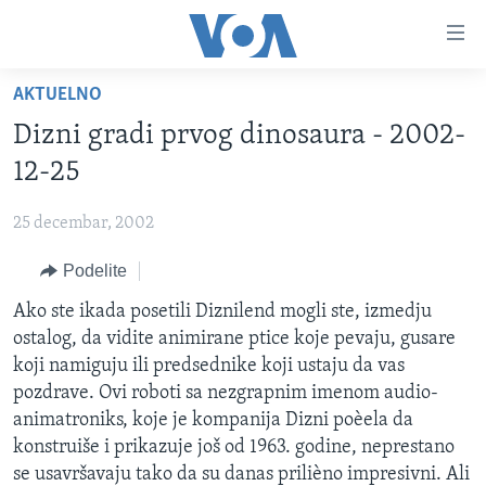
Linkovi
Idi
na
AKTUELNO
glavni
NASLOVNA
sadržaj
Dizni gradi prvog dinosaura - 2002-
RUBRIKE
Idi
12-25
na
TV PROGRAM
AMERIKA
glavnu
25 decembar, 2002
BALKAN
OTVORENI STUDIO
navigaciju
Learning English
Idi
Podelite
GLOBALNE TEME
IZ AMERIKE
na
PRATITE NAS
Ako ste ikada posetili Diznilend mogli ste, izmedju
EKONOMIJA
pretragu
ostalog, da vidite animirane ptice koje pevaju, gusare
NAUKA I TEHNOLOGIJA
koji namiguju ili predsednike koji ustaju da vas
MEDICINA
pozdrave. Ovi roboti sa nezgrapnim imenom audio-
Jezici
animatroniks, koje je kompanija Dizni poèela da
KULTURA
konstruiše i prikazuje još od 1963. godine, neprestano
DRUŠTVO
se usavršavaju tako da su danas prilièno impresivni. Ali