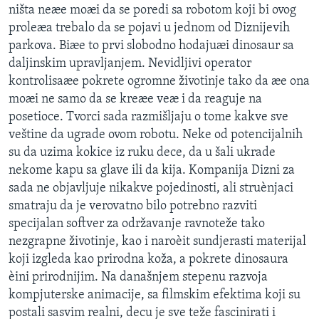
ništa neæe moæi da se poredi sa robotom koji bi ovog
SPORT
proleæa trebalo da se pojavi u jednom od Diznijevih
INTERVJU
parkova. Biæe to prvi slobodno hodajuæi dinosaur sa
daljinskim upravljanjem. Nevidljivi operator
kontrolisaæe pokrete ogromne životinje tako da æe ona
moæi ne samo da se kreæe veæ i da reaguje na
posetioce. Tvorci sada razmišljaju o tome kakve sve
veštine da ugrade ovom robotu. Neke od potencijalnih
su da uzima kokice iz ruku dece, da u šali ukrade
nekome kapu sa glave ili da kija. Kompanija Dizni za
sada ne objavljuje nikakve pojedinosti, ali struènjaci
smatraju da je verovatno bilo potrebno razviti
specijalan softver za održavanje ravnoteže tako
nezgrapne životinje, kao i naroèit sundjerasti materijal
koji izgleda kao prirodna koža, a pokrete dinosaura
èini prirodnijim. Na današnjem stepenu razvoja
kompjuterske animacije, sa filmskim efektima koji su
postali sasvim realni, decu je sve teže fascinirati i