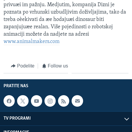
privuæi im pažnju. Medjutim, kompanija Dizni je
poznata po vrhunski uzbudljivim doživljajima, tako da
treba oèekivati da æe hodajuæi dinosaur biti
zapanjujuæe realan. Više pojedinosti o robotskoj
animaciji možete da nadjete na adresi
www.animalmakers.com
Podelite
Follow us
PRATITE NAS
TV PROGRAMI