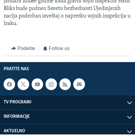
januara iduæe godine kada glavni vojni inspektor Hans
Bliks bude podneo Savetu bezbednosti Ujedinjenih
nacija podroban izveštaj o napretku vojnih inspekcija u
Iraku.
Podelite
Follow us
PRATITE NAS
TV PROGRAMI
INFORMACIJE
AKTUELNO