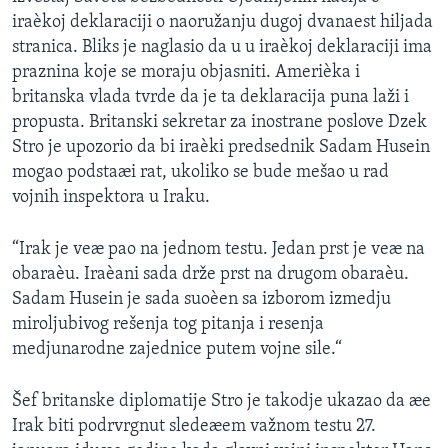
iraèkoj deklaraciji o naoružanju dugoj dvanaest hiljada
stranica. Bliks je naglasio da u u iraèkoj deklaraciji ima
praznina koje se moraju objasniti. Amerièka i
britanska vlada tvrde da je ta deklaracija puna laži i
propusta. Britanski sekretar za inostrane poslove Dzek
Stro je upozorio da bi iraèki predsednik Sadam Husein
mogao podstaæi rat, ukoliko se bude mešao u rad
vojnih inspektora u Iraku.
“Irak je veæ pao na jednom testu. Jedan prst je veæ na
obaraèu. Iraèani sada drže prst na drugom obaraèu.
Sadam Husein je sada suoèen sa izborom izmedju
miroljubivog rešenja tog pitanja i resenja
medjunarodne zajednice putem vojne sile.“
Šef britanske diplomatije Stro je takodje ukazao da æe
Irak biti podrvrgnut sledeæem važnom testu 27.