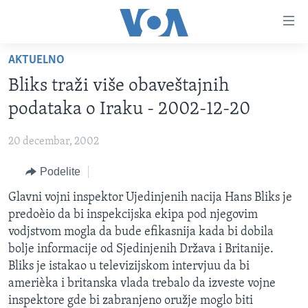
Linkovi
Idi
na
AKTUELNO
glavni
NASLOVNA
sadržaj
Bliks traži više obaveštajnih
RUBRIKE
Idi
podataka o Iraku - 2002-12-20
na
TV PROGRAM
AMERIKA
glavnu
20 decembar, 2002
BALKAN
OTVORENI STUDIO
navigaciju
Learning English
Idi
Podelite
GLOBALNE TEME
IZ AMERIKE
na
PRATITE NAS
Glavni vojni inspektor Ujedinjenih nacija Hans Bliks je
EKONOMIJA
pretragu
predoèio da bi inspekcijska ekipa pod njegovim
NAUKA I TEHNOLOGIJA
vodjstvom mogla da bude efikasnija kada bi dobila
MEDICINA
bolje informacije od Sjedinjenih Država i Britanije.
Jezici
Bliks je istakao u televizijskom intervjuu da bi
KULTURA
amerièka i britanska vlada trebalo da izveste vojne
DRUŠTVO
inspektore gde bi zabranjeno oružje moglo biti