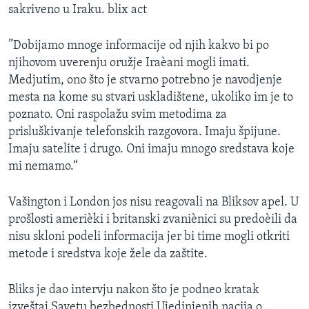
sakriveno u Iraku. blix act
SPORT
INTERVJU
”Dobijamo mnoge informacije od njih kakvo bi po
njihovom uverenju oružje Iraèani mogli imati.
Medjutim, ono što je stvarno potrebno je navodjenje
mesta na kome su stvari uskladištene, ukoliko im je to
poznato. Oni raspolažu svim metodima za
prisluškivanje telefonskih razgovora. Imaju špijune.
Imaju satelite i drugo. Oni imaju mnogo sredstava koje
mi nemamo.“
Vašington i London jos nisu reagovali na Bliksov apel. U
prošlosti amerièki i britanski zvaniènici su predoèili da
nisu skloni podeli informacija jer bi time mogli otkriti
metode i sredstva koje žele da zaštite.
Bliks je dao intervju nakon što je podneo kratak
izveštaj Savetu bezbednosti Ujedinjenih nacija o