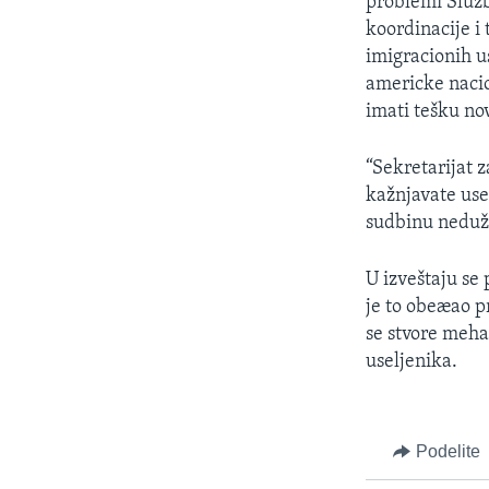
problemi Službe
koordinacije i
imigracionih u
americke naci
imati tešku no
“Sekretarijat 
kažnjavate usel
sudbinu nedužn
U izveštaju se
je to obeæao p
se stvore meha
useljenika.
Podelite