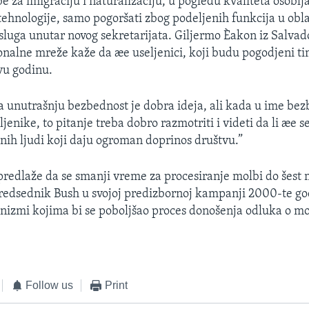
 za imigraciju i naturalizaciju, u pogledu kvaliteta osoblja
 tehnologije, samo pogoršati zbog podeljenih funkcija u obla
sluga unutar novog sekretarijata. Giljermo Èakon iz Salva
onalne mreže kaže da æe useljenici, koji budu pogodjeni
vu godinu.
za unutrašnju bezbednost je dobra ideja, ali kada u ime bez
jenike, to pitanje treba dobro razmotriti i videti da li æe se
ih ljudi koji daju ogroman doprinos društvu.”
 predlaže da se smanji vreme za procesiranje molbi do šest 
redsednik Bush u svojoj predizbornoj kampanji 2000-te god
nizmi kojima bi se poboljšao proces donošenja odluka o 
Follow us
Print