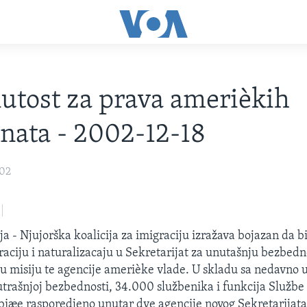
utost za prava amerièkih
nata - 2002-12-18
002
a - Njujorška koalicija za imigraciju izražava bojazan da bi
raciju i naturalizacaju u Sekretarijat za unutašnju bezbed
sku misiju te agencije amerièke vlade. U skladu sa nedavno
rašnjoj bezbednosti, 34.000 službenika i funkcija Službe z
 biæe rasporedjeno unutar dve agencije novog Sekretarijat