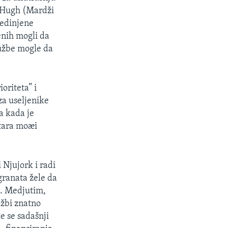
McHugh (Mardži
jedinjene
enih mogli da
lužbe mogle da
oriteta” i
za useljenike
a kada je
ntara moæi
 Njujork i radi
granata žele da
. Medjutim,
užbi znatno
e se sadašnji