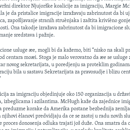
vršni direktor Njujorške koalicije za imigraciju, Margie 
la je da pristalice imigracije izražavaju zabrinutost da bi u
ca, zapošljavanje stranih struènjaka i zaštita krivièno gonj
osti. Ona takodje izražava zabrinutost da bi imigracione s
manje sredstava i pažnje.
cione usluge æe, mogli bi da kažemo, biti “nisko na skali pri
d centara moæi. Stoga je malo verovatno da æe se usluge 
tar novog sekretarijata, u poredjenju sa proteklim godinam
raciju bila u sastavu Sekretarijata za pravosudje i blizu ce
”
cija za imigraciju objedinjuje oko 150 organizacija u državi
a, izbeglicama i azilantima. McHugh kaže da zajednice imi
a preduzme korake da Amerika postane bezbednija zemlja
 njihovi èlanovi predvidjaju da ce se zastoj u radu novih sl
 proces donosenja odluka trajati još duže. Ona smatra da c