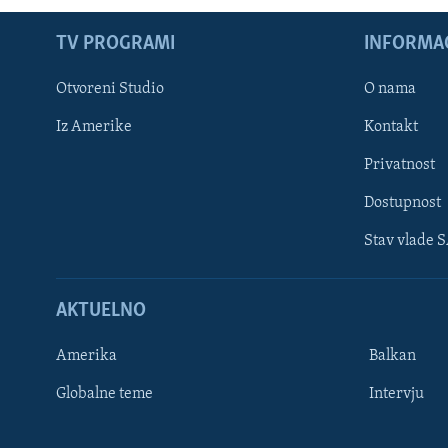
TV PROGRAMI
INFORMAC
Otvoreni Studio
O nama
Iz Amerike
Kontakt
Privatnost
Dostupnost
Stav vlade 
Learning English
AKTUELNO
PRATITE NAS
Amerika
Balkan
Globalne teme
Intervju
Jezici