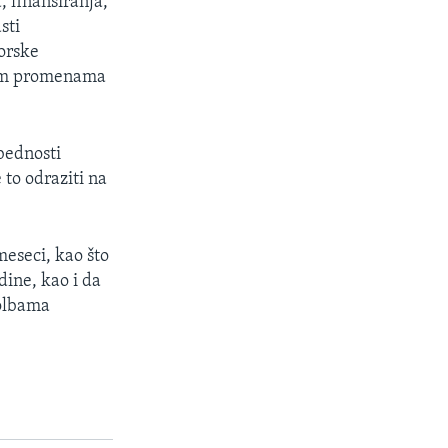
, finansiranja,
sti
dorske
 tim promenama
bednosti
 to odraziti na
meseci, kao što
ine, kao i da
molbama