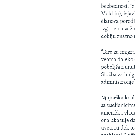
SPORT
bezbednost. Iz
INTERVJU
Mekhju), izjavi
èlanova porodi
izgube na važn
dobiju znatno 
“Biro za imigra
veoma daleko o
poboljšati unu
Služba za imig
administracije
Njujorška koali
sa useljenicim
amerièka vlad
ona ukazuje da
uveæati dok æe