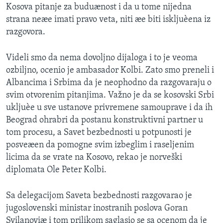
Kosova pitanje za buduænost i da u tome nijedna
SPORT
strana neæe imati pravo veta, niti æe biti iskljuèena iz
INTERVJU
razgovora.
Videli smo da nema dovoljno dijaloga i to je veoma
ozbiljno, ocenio je ambasador Kolbi. Zato smo preneli i
Albancima i Srbima da je neophodno da razgovaraju o
svim otvorenim pitanjima. Važno je da se kosovski Srbi
ukljuèe u sve ustanove privremene samouprave i da ih
Beograd ohrabri da postanu konstruktivni partner u
tom procesu, a Savet bezbednosti u potpunosti je
posveæen da pomogne svim izbeglim i raseljenim
licima da se vrate na Kosovo, rekao je norveški
diplomata Ole Peter Kolbi.
Sa delegacijom Saveta bezbednosti razgovarao je
jugoslovenski ministar inostranih poslova Goran
Svilanoviæ i tom prilikom saglasio se sa ocenom da je