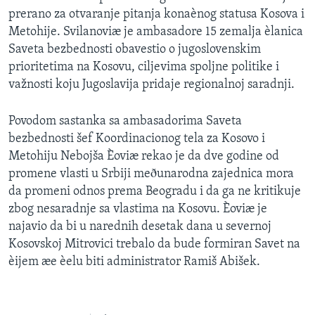
prerano za otvaranje pitanja konaènog statusa Kosova i
Metohije. Svilanoviæ je ambasadore 15 zemalja èlanica
Saveta bezbednosti obavestio o jugoslovenskim
prioritetima na Kosovu, ciljevima spoljne politike i
važnosti koju Jugoslavija pridaje regionalnoj saradnji.
Povodom sastanka sa ambasadorima Saveta
bezbednosti šef Koordinacionog tela za Kosovo i
Metohiju Nebojša Èoviæ rekao je da dve godine od
promene vlasti u Srbiji meðunarodna zajednica mora
da promeni odnos prema Beogradu i da ga ne kritikuje
zbog nesaradnje sa vlastima na Kosovu. Èoviæ je
najavio da bi u narednih desetak dana u severnoj
Kosovskoj Mitrovici trebalo da bude formiran Savet na
èijem æe èelu biti administrator Ramiš Abišek.