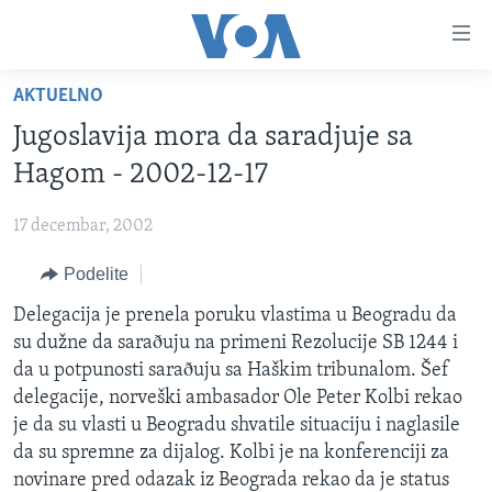
Linkovi
Idi
na
AKTUELNO
glavni
NASLOVNA
sadržaj
Jugoslavija mora da saradjuje sa
RUBRIKE
Idi
Hagom - 2002-12-17
na
TV PROGRAM
AMERIKA
glavnu
17 decembar, 2002
BALKAN
OTVORENI STUDIO
navigaciju
Learning English
Idi
Podelite
GLOBALNE TEME
IZ AMERIKE
na
PRATITE NAS
Delegacija je prenela poruku vlastima u Beogradu da
EKONOMIJA
pretragu
su dužne da saraðuju na primeni Rezolucije SB 1244 i
NAUKA I TEHNOLOGIJA
da u potpunosti saraðuju sa Haškim tribunalom. Šef
MEDICINA
delegacije, norveški ambasador Ole Peter Kolbi rekao
Jezici
je da su vlasti u Beogradu shvatile situaciju i naglasile
KULTURA
da su spremne za dijalog. Kolbi je na konferenciji za
DRUŠTVO
novinare pred odazak iz Beograda rekao da je status