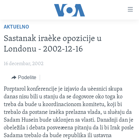
Linkovi
Idi
na
AKTUELNO
glavni
NASLOVNA
sadržaj
Sastanak iraèke opozicije u
RUBRIKE
Idi
Londonu - 2002-12-16
na
TV PROGRAM
AMERIKA
glavnu
16 decembar, 2002
BALKAN
OTVORENI STUDIO
navigaciju
Learning English
Idi
Podelite
GLOBALNE TEME
IZ AMERIKE
na
PRATITE NAS
Porptarol konferencije je izjavio da uèesnici skupa
EKONOMIJA
pretragu
danas nisu bili u stanju da se dogovore oko toga ko
NAUKA I TEHNOLOGIJA
treba da bude u koordinacionom komitetu, koji bi
MEDICINA
trebalo da postane iraèka prelazna vlada, u sluèaju da
Jezici
Sadam Husein bude uklonjen sa vlasti. Današnji dan je
KULTURA
obeležila i debata posveæena pitanju da li bi Irak posle
DRUŠTVO
Sadama trebalo da bude republika ili ustavna