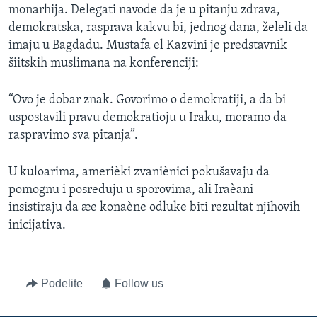
monarhija. Delegati navode da je u pitanju zdrava,
SPORT
demokratska, rasprava kakvu bi, jednog dana, želeli da
INTERVJU
imaju u Bagdadu. Mustafa el Kazvini je predstavnik
šiitskih muslimana na konferenciji:
“Ovo je dobar znak. Govorimo o demokratiji, a da bi
uspostavili pravu demokratioju u Iraku, moramo da
raspravimo sva pitanja”.
U kuloarima, amerièki zvaniènici pokušavaju da
pomognu i posreduju u sporovima, ali Iraèani
insistiraju da æe konaène odluke biti rezultat njihovih
inicijativa.
Podelite
Follow us