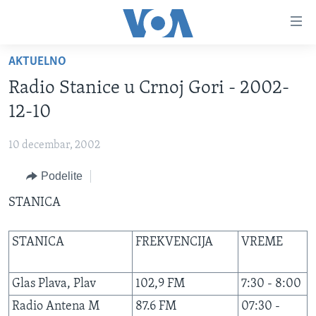
Linkovi
Idi
na
AKTUELNO
glavni
NASLOVNA
sadržaj
Radio Stanice u Crnoj Gori - 2002-
RUBRIKE
Idi
12-10
na
TV PROGRAM
AMERIKA
glavnu
10 decembar, 2002
BALKAN
OTVORENI STUDIO
navigaciju
Learning English
Idi
Podelite
GLOBALNE TEME
IZ AMERIKE
na
PRATITE NAS
STANICA
EKONOMIJA
pretragu
NAUKA I TEHNOLOGIJA
STANICA
FREKVENCIJA
VREME
MEDICINA
Jezici
KULTURA
Glas Plava, Plav
102,9 FM
7:30 - 8:00
DRUŠTVO
Radio Antena M
87.6 FM
07:30 -