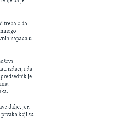
renje da je
i trebalo da
a mnogo
avnih napada u
Bušova
ti izdaci, i da
i predsednik je
vima
nka.
e dalje, jer,
 prvaka koji su