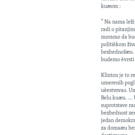
SPORT
kuæom :
INTERVJU
” Na nama leži
radi o pitanji
moramo da bud
politièkom živ
bezbednošæu. 
budemo èvrsti i
Klinton je to 
umerenih pogle
uèestvovao. Um
Belu kuæu. ...
suprotstave ra
bezbednost zem
jedan demokrat
za domaæu bezb