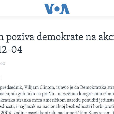
n poziva demokrate na akci
12-04
002
 predsednik, Vilijam Clinton, izjavio je da Demokratska st
znaèajnih gubitaka na prošlo - meseènim kongresnim izborim
kratska stranka mora amerièkom narodu ponuditi jedinstve
ednosti, i naglasak na nacionalnoj bezbednosti i borbi prot
a 2004. godine osvoji kontrolu nad amerièkim Kongresom, 