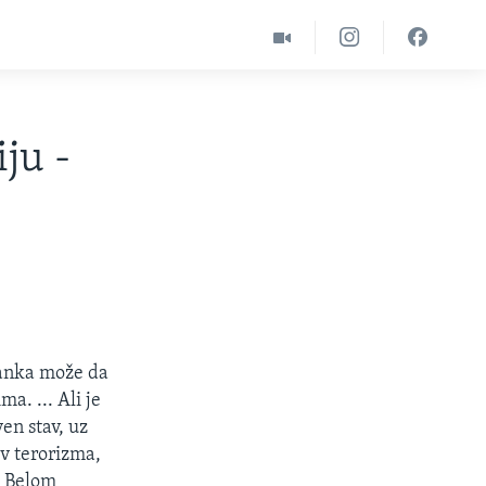
ju -
ranka može da
a. ... Ali je
n stav, uz
iv terorizma,
i Belom