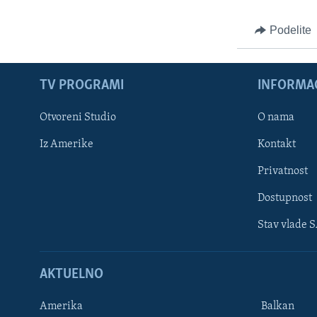
Podelite
TV PROGRAMI
INFORMAC
Otvoreni Studio
O nama
Iz Amerike
Kontakt
Privatnost
Dostupnost
Stav vlade 
Learning English
AKTUELNO
PRATITE NAS
Amerika
Balkan