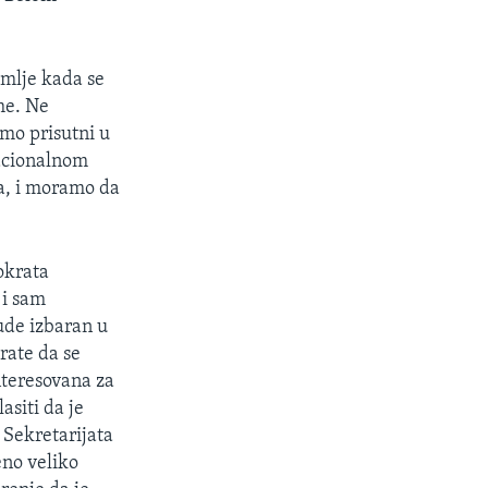
mlje kada se
me. Ne
mo prisutni u
nacionalnom
a, i moramo da
okrata
 i sam
ude izbaran u
rate da se
nteresovana za
asiti da je
 Sekretarijata
eno veliko