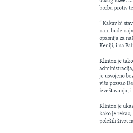
dostignuæe. ..
borba protiv 
” Kakav bi sta
nam bude najva
opasnija za na
Keniji, i na Bal
Klinton je tak
administracija,
je usvojeno bez
više pozvao D
izveštavanja, i
Klinton je uka
kako je rekao, 
položili život