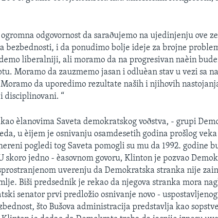
 ogromna odgovornost da saraðujemo na ujedinjenju ove ze
ma bezbednosti, i da ponudimo bolje ideje za brojne proble
emo liberalniji, ali moramo da na progresivan naèin bude
otu. Moramo da zauzmemo jasan i odluèan stav u vezi sa 
Moramo da uporedimo rezultate naših i njihovih nastojanj
 disciplinovani. “
rekao èlanovima Saveta demokratskog voðstva, - grupi Dem
da, u èijem je osnivanju osamdesetih godina prošlog veka
ereni pogledi tog Saveta pomogli su mu da 1992. godine b
 U skoro jedno - èasovnom govoru, Klinton je pozvao Demok
sprostranjenom uverenju da Demokratska stranka nije zai
lje. Biši predsednik je rekao da njegova stranka mora nagl
ski senator prvi predložio osnivanje novo - uspostavljenog
ednost, što Bušova administracija predstavlja kao sopstv