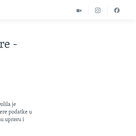
re -
lila je
ere podatke u
nu upravu i