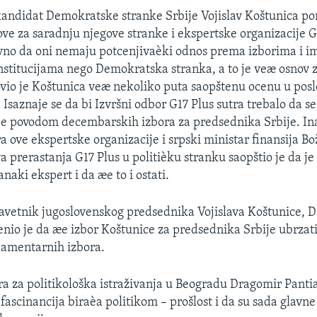
andidat Demokratske stranke Srbije Vojislav Koštunica po
ove za saradnju njegove stranke i ekspertske organizacije G
vno da oni nemaju potcenjivaèki odnos prema izborima i im
stitucijama nego Demokratska stranka, a to je veæ osnov 
vio je Koštunica veæ nekoliko puta saopštenu ocenu u posl
Isaznaje se da bi Izvršni odbor G17 Plus sutra trebalo da se 
je povodom decembarskih izbora za predsednika Srbije. In
a ove ekspertske organizacije i srpski ministar finansija B
 prerastanja G17 Plus u politièku stranku saopštio je da je
naki ekspert i da æe to i ostati.
vetnik jugoslovenskog predsednika Vojislava Koštunice, D
enio je da æe izbor Koštunice za predsednika Srbije ubrzati
lamentarnih izbora.
a za politikološka istraživanja u Beogradu Dragomir Pant
fascinancija biraèa politikom – prošlost i da su sada glavn