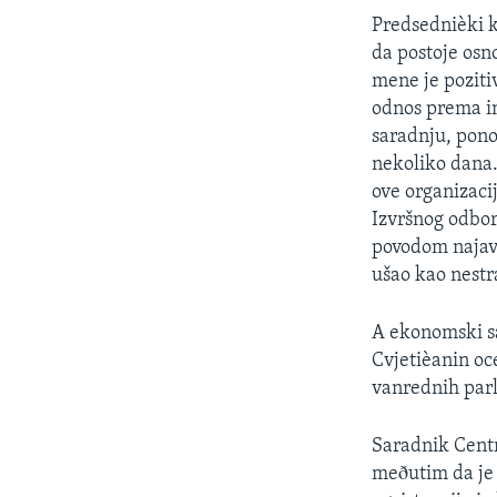
SPORT
Predsednièki k
INTERVJU
da postoje osn
mene je poziti
odnos prema in
saradnju, pono
nekoliko dana. 
ove organizaci
Izvršnog odbor
povodom najava
ušao kao nestra
A ekonomski sa
Cvjetièanin oc
vanrednih par
Saradnik Centr
meðutim da je 