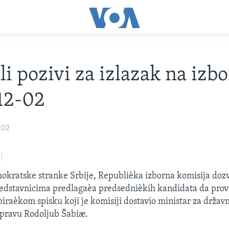
li pozivi za izlazak na izbo
12-02
002
kratske stranke Srbije, Republièka izborna komisija dozvo
edstavnicima predlagaèa predsednièkih kandidata da prov
iraèkom spisku koji je komisiji dostavio ministar za držav
pravu Rodoljub Šabiæ.