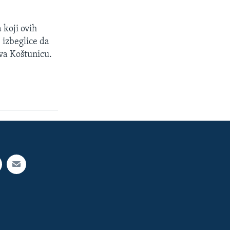
 koji ovih
 izbeglice da
ava Koštunicu.