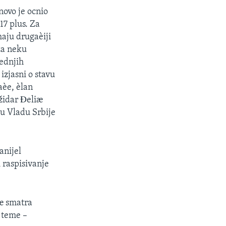
novo je ocnio
17 plus. Za
aju drugaèiji
za neku
ednjih
izjasni o stavu
aèe, èlan
ožidar Ðeliæ
 u Vladu Srbije
anijel
 raspisivanje
iæ smatra
e teme –