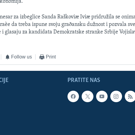
 ekonomija.
esar za izbeglice Sanda Raškoviæ Iviæ pridružila se onima
raèe da treba ispune svoju graðansku dužnost i pozvala sve
e i glasaju za kandidata Demokratske stranke Srbije Vojisl
Follow us
Print
IJE
PRATITE NAS