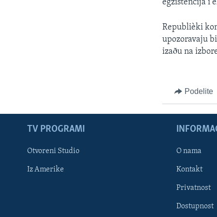
egzistencija i
Republièki kom
upozoravaju bi
izaðu na izbor
Podelite
TV PROGRAMI
INFORMAC
Otvoreni Studio
O nama
Iz Amerike
Kontakt
Privatnost
Dostupnost