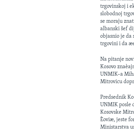
SPORT
trgovinskoj i 
INTERVJU
slobodnoj trgo
se moraju znatn
albanski šef d
objasnio je da
trgovini i da æ
Na pitanje novi
Kosovo znaèajno
UNMIK–a Mihael
Mitrovicu dopr
Predsednik Koo
UNMIK posle d
Kosovske Mitro
Èoviæ, jeste f
Ministarstva u