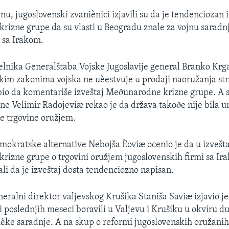
, jugoslovenski zvaniènici izjavili su da je tendenciozan i
izne grupe da su vlasti u Beogradu znale za vojnu saradn
 sa Irakom.
lnika Generalštaba Vojske Jugoslavije general Branko Krga
kim zakonima vojska ne uèestvuje u prodaji naoružanja st
io da komentariše izveštaj Meðunarodne krizne grupe. A 
ne Velimir Radojeviæ rekao je da država takoðe nije bila 
ne trgovine oružjem.
okratske alternative Nebojša Èoviæ ocenio je da u izvešt
izne grupe o trgovini oružjem jugoslovenskih firmi sa Ir
ali da je izveštaj dosta tendenciozno napisan.
eralni direktor valjevskog Krušika Staniša Saviæ izjavio je
ci poslednjih meseci boravili u Valjevu i Krušiku u okviru d
èke saradnje. A na skup o reformi jugoslovenskih oružanih