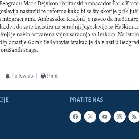
Beogradu Mark Dejvison i britanski ambasador Èarls Kraford
slavija nastaviti te reforme kako bi se što skorije prikljuèi
m integracijama. Ambasador Kraford je naveo da meðunaro
arde i da zato insistira na saradnji Jugoslavije sa Haškim t
 koji je naèin ostvarena vojna saradnja sa Irakom. Na isto
diplomatije Goran Svilanoviæ istakao je da vlasti u Beogra
 oružanih snaga.
Follow us
Print
IJE
PRATITE NAS