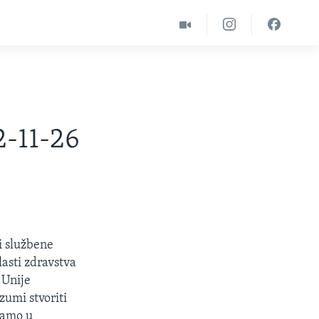
2-11-26
i službene
lasti zdravstva
 Unije
zumi stvoriti
 samo u