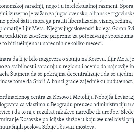
ekonomskoj saradnji, nego i u intelektualnoj razmeni. Spor
vini izuzetno je važan za jugoslovensko-albanske trgovinsk
o poboljšati i mora ga pratiti liberalizacija viznog režima,
iplomatije Iljir Meta. Njegov jugoslovenski kolega Goran Sv
 su praktièno završene pripreme za potpisivanje sporazuma
e to biti uèinjeno u narednih nekoliko meseci.
nara da li je bilo razgovora o stanju na Kosovu, Iljir Meta j
 za stabilnost i saradnju u regionu i ocenio da najnovije in
a Štajnera da se pokrajina decentralizuje i da se ujedin
inose tome da Srbi i Albanci grade zajednièku buduænost.
rdinacionog centra za Kosovo i Metohiju Nebojša Èoviæ izja
ogovora sa vlastima u Beogradu preuzeo administraciju u
vice i da to nije rezultat nikakve naredbe ili uredbe. Slede
ormiranje Kosovske policijske službe u koju æe uæi bivši pr
nutrašnjih poslova Srbije i èuvari mostova.