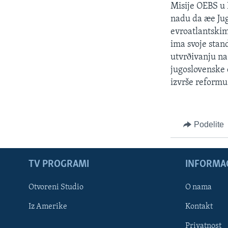
Misije OEBS u 
nadu da æe Jugo
evroatlantski
ima svoje stand
utvrðivanju na
jugoslovenske 
izvrše reformu
Podelite
TV PROGRAMI
INFORMAC
Otvoreni Studio
O nama
Iz Amerike
Kontakt
Privatnost