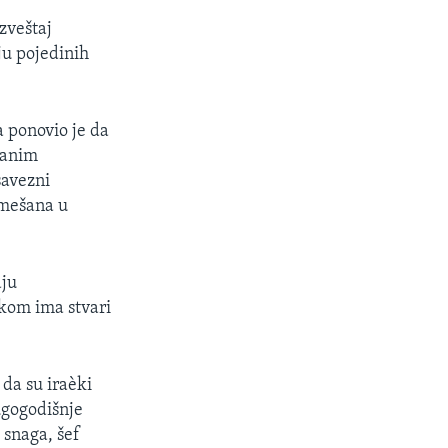
zveštaj
ju pojedinih
 ponovio je da
ranim
savezni
umešana u
aju
akom ima stvari
 da su iraèki
ugogodišnje
 snaga, šef