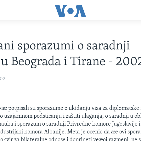
ani sporazumi o saradnji
u Beograda i Tirane - 200
002
viæ potpisali su sporazume o ukidanju viza za diplomatske 
o uzajamnom podsticanju i zaštiti ulaganja, o saradnji u ob
nauka i sporazum o saradnji Privredne komore Jugoslavije i
industrijski komora Albanije. Meta je ocenio da æe ovi spora
i okvir za bilateralne odnose i doprineti veæoj razmeni, ne