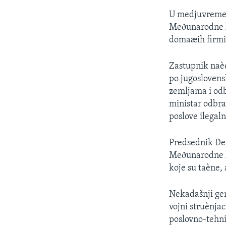
U medjuvremenu
Meðunarodne kr
domaæih firmi
Zastupnik naèe
po jugoslovens
zemljama i odb
ministar odbra
poslove ilegal
Predsednik Dem
Meðunarodne kr
koje su taène, 
Nekadašnji gen
vojni struènja
poslovno-tehni