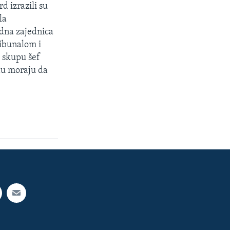
 izrazili su
la
dna zajednica
ribunalom i
m skupu šef
du moraju da