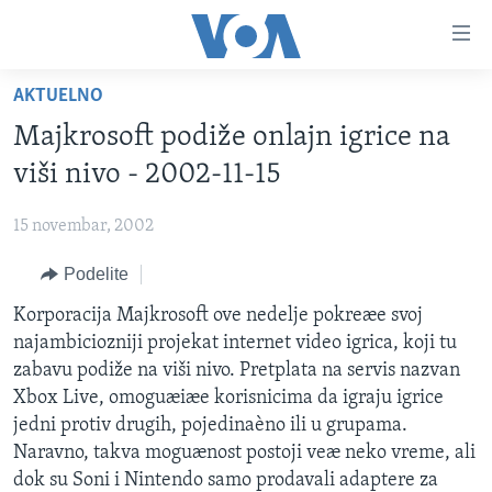
Linkovi
Idi
na
AKTUELNO
glavni
NASLOVNA
sadržaj
Majkrosoft podiže onlajn igrice na
RUBRIKE
Idi
viši nivo - 2002-11-15
na
TV PROGRAM
AMERIKA
glavnu
15 novembar, 2002
BALKAN
OTVORENI STUDIO
navigaciju
Learning English
Idi
Podelite
GLOBALNE TEME
IZ AMERIKE
na
PRATITE NAS
Korporacija Majkrosoft ove nedelje pokreæe svoj
EKONOMIJA
pretragu
najambiciozniji projekat internet video igrica, koji tu
NAUKA I TEHNOLOGIJA
zabavu podiže na viši nivo. Pretplata na servis nazvan
MEDICINA
Xbox Live, omoguæiæe korisnicima da igraju igrice
Jezici
jedni protiv drugih, pojedinaèno ili u grupama.
KULTURA
Naravno, takva moguænost postoji veæ neko vreme, ali
DRUŠTVO
dok su Soni i Nintendo samo prodavali adaptere za