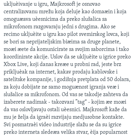
ukljuèivanje u igru, Majkrosoft je osnovao
SPORT
centralizovanu mrežu koja deluje kao domaæin i koja
INTERVJU
omoguæava uèesnicima da preko slušalica sa
mikrofonom razgovaraju jedni s drugima. Ako se
recimo ukljuèite u igru kao pilot svemirskog lovca, koji
se bori sa neprijateljskim biæima sa druge planete,
moæi æete da komunicirate sa svojim saborcima i tako
koordinirate akcije. Uslov da se ukljuèite u igrice preko
Xbox Live, koji danas kreæe u probni rad, jeste brz
prikljuèak na internet, kakav prodaju kablovske i
satelitske kompanije, i godišnja pretplata od 50 dolara,
za koju dobijate ne samo moguænost igranja veæ i
slušalice sa mikrofonom. Od vas se takodje zahteva da
izaberete nadimak - takozvani ”tag“ - kojim æe moæi
da vas oslovljavaju ostali uèesnici. Majkrosoft kaže da
mu je želja da igraèi razvijaju medjusobne kontakte.
Svi posmatraèi video industrije slažu se da su igrice
preko interneta sledeæa velika stvar, èija popularnost